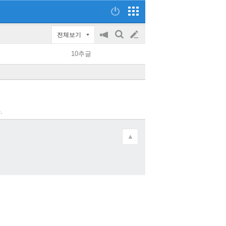
전체보기
공
검
글
지
색
10추글
on/off
쓰
기
.
▲