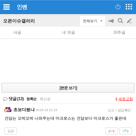
인벤
오픈이슈갤러리
전체보기
공
검
글
지
색
내글
내 댓글
10추글
on/off
쓰
기
[본문 보기]
댓글
(13)
등록순
|
최신순
새로고침
초보다됬냐
26-05-15 21:16
신고
|
공감 확인
건담는 꼬박꼬박 나와주는대 마크로스는 건담보다 마크로스가 좋은대
답글
0
0