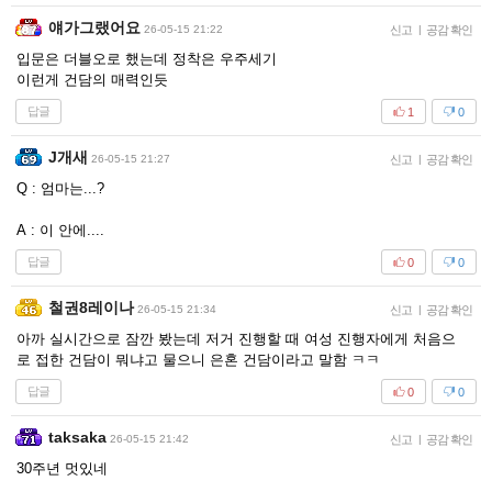
얘가그랬어요
26-05-15 21:22
신고
|
공감 확인
입문은 더블오로 했는데 정착은 우주세기
이런게 건담의 매력인듯
답글
1
0
J개새
26-05-15 21:27
신고
|
공감 확인
Q : 엄마는...?
A : 이 안에....
답글
0
0
철권8레이나
26-05-15 21:34
신고
|
공감 확인
아까 실시간으로 잠깐 봤는데 저거 진행할 때 여성 진행자에게 처음으
로 접한 건담이 뭐냐고 물으니 은혼 건담이라고 말함 ㅋㅋ
답글
0
0
taksaka
26-05-15 21:42
신고
|
공감 확인
30주년 멋있네