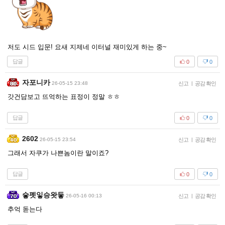
저도 시드 입문! 요새 지제네 이터널 재미있게 하는 중~
답글
0
0
자포니카
26-05-15 23:48
신고
|
공감 확인
갓건담보고 뜨억하는 표정이 정말 ㅎㅎ
답글
0
0
2602
26-05-15 23:54
신고
|
공감 확인
그래서 자쿠가 나쁜놈이란 말이죠?
답글
0
0
슿펫잏승왓듷
26-05-16 00:13
신고
|
공감 확인
추억 돋는다