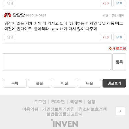
답글
0
0
당담당
26-05-16 00:17
신고
|
공감 확인
영상에 있는 기체 거의 다 가지고 있네 싫어하는 디자인 몇몇 제품 빼고
예전에 반다이로 돌아와라 ㅠㅠ 내가 다시 많이 사주께
답글
0
0
새로고침
등록
목록
본문
이전
다음
댓글보기
로그인
PC화면
퀵링크
설정
청소년보호정책
이용약관
개인정보처리방침
▲
불법촬영물신고안내
(주)
인