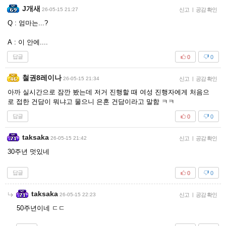
J개새
26-05-15 21:27
신고
|
공감 확인
Q : 엄마는...?
A : 이 안에....
답글
0
0
철권8레이나
26-05-15 21:34
신고
|
공감 확인
아까 실시간으로 잠깐 봤는데 저거 진행할 때 여성 진행자에게 처음으
로 접한 건담이 뭐냐고 물으니 은혼 건담이라고 말함 ㅋㅋ
답글
0
0
taksaka
26-05-15 21:42
신고
|
공감 확인
30주년 멋있네
답글
0
0
taksaka
26-05-15 22:23
신고
|
공감 확인
50주년이네 ㄷㄷ