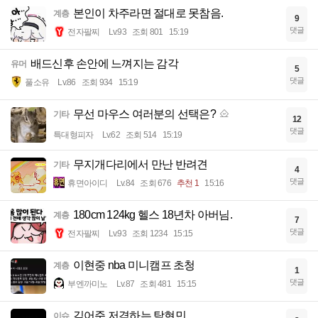
본인이 차주라면 절대로 못참음.
계층
9
댓글
전자팔찌
Lv.93
조회 801
15:19
배드신후 손안에 느껴지는 감각
유머
5
댓글
풀소유
Lv.86
조회 934
15:19
무선 마우스 여러분의 선택은?
기타
12
댓글
특대형피자
Lv.62
조회 514
15:19
무지개다리에서 만난 반려견
기타
4
댓글
휴면아이디
Lv.84
조회 676
추천 1
15:16
180cm 124kg 헬스 18년차 아버님.
계층
7
댓글
전자팔찌
Lv.93
조회 1234
15:15
이현중 nba 미니캠프 초청
계층
1
댓글
부엔까미노
Lv.87
조회 481
15:15
김어준 저격하는 탁현민
이슈