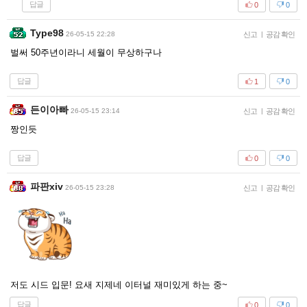
답글
0
0
Type98
26-05-15 22:28
신고
|
공감 확인
벌써 50주년이라니 세월이 무상하구나
답글
1
0
든이아빠
26-05-15 23:14
신고
|
공감 확인
짱인듯
답글
0
0
파판xiv
26-05-15 23:28
신고
|
공감 확인
저도 시드 입문! 요새 지제네 이터널 재미있게 하는 중~
답글
0
0