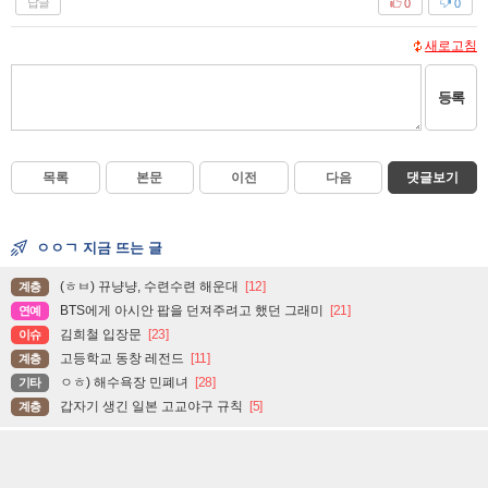
답글
0
0
새로고침
등록
목록
본문
이전
다음
댓글보기
ㅇㅇㄱ 지금 뜨는 글
(ㅎㅂ) 뀨냥냥, 수련수련 해운대
[12]
계층
BTS에게 아시안 팝을 던져주려고 했던 그래미
[21]
연예
김희철 입장문
[23]
이슈
고등학교 동창 레전드
[11]
계층
ㅇㅎ) 해수욕장 민폐녀
[28]
기타
갑자기 생긴 일본 고교야구 규칙
[5]
계층