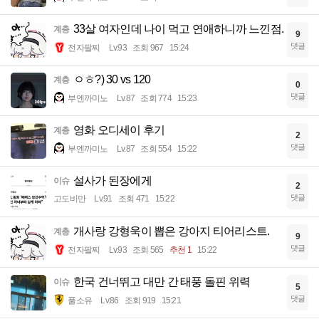
33살 여자인데 나이 먹고 연애하니까 느낀점.
계층
9
댓글
전자팔찌
Lv.93
조회 967
15:24
ㅇㅎ?) 30 vs 120
계층
0
댓글
부엔까미노
Lv.87
조회 774
15:23
영화 오디세이 후기
계층
2
댓글
부엔까미노
Lv.87
조회 554
15:22
설사가 된장에게
이슈
2
댓글
고도비만
Lv.91
조회 471
15:22
개사랑 강형욱이 뽑은 강아지 티어리스트.
계층
9
댓글
전자팔찌
Lv.93
조회 565
추천 1
15:22
한국 건너뛰고 대만 간 태풍 돌핀 위력
이슈
5
댓글
풀소유
Lv.86
조회 919
15:21