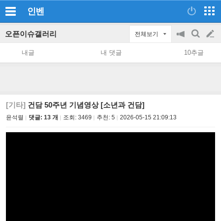
인벤
오픈이슈갤러리
전체보기
공
검
글
지
색
내글
내 댓글
10추글
on/off
쓰
기
[기타]
건담 50주년 기념영상 [소년과 건담]
윤석렬
댓글: 13 개
조회:
3469
추천:
5
2026-05-15 21:09:13