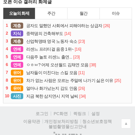
오픈 이슈 갤러리 화제글
오늘의 화제
주간
월간
이슈
1
계층
[26]
공자도 말했던 사회에서 피해야하는 상급자
2
지식
[14]
중력댐의 건축해부도
3
계층
[23]
산업혁명때 영국 노동자 숙소
4
연예
[16]
리센느 프리티걸 음중 1위~
5
연예
[23]
다음주 놀토 리센느 출연...
6
연예
[38]
ㅇㅎㅂ? 어제 오션월드 김채연 모음
7
유머
[11]
남자들이 미친다는 스킬 모음
8
유머
[25]
차가 없는 사람은 모르는 주말에 나가기 싫은 이유
9
유머
[26]
얼마나 화가났는지 감도 안옴
10
사진
[34]
지금 북한 삼지연시 지역 날씨
로그인
PC화면
퀵링크
설정
청소년보호정책
이용약관
개인정보처리방침
▲
불법촬영물신고안내
(주)