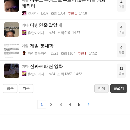
계층
4
캐릭터
댓글
옆사마
Lv.87
조회 1354
추천 1
14:58
더빙인줄 알았네
기타
4
댓글
휴면아이디
Lv.84
조회 919
14:57
게임 '분내학'
게임
9
댓글
파이혹은파어
Lv.91
조회 1107
추천 1
14:52
진짜로 때린 영화
기타
11
댓글
휴면아이디
Lv.84
조회 1367
14:52
최근
다음
검색
글쓰기
1
2
3
4
5