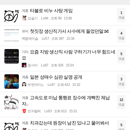
타블로 비누 사탕 게임
계층
1
댓글
강슬기
Lv.94
조회 90
15:38
첫짓장 생산직가서 사수에게 들었던말.txt
유머
4
댓글
백합에이슬
Lv.57
조회 397
15:34
요즘 지방 생산직 사람 구하기가 너무 힘드네
기타
5
요
댓글
옆사마
Lv.87
조회 426
15:34
일본 성매수 심판 실명 공개
계층
3
댓글
부엔까미노
Lv.87
조회 442
15:32
고속도로 미납 통행료 징수에 개빡친 체납
계층
12
자..
댓글
전자팔찌
Lv.93
조회 613
15:31
치과갔는데 원장이 남친 있냐고 물어봐서
계층
5
댓글