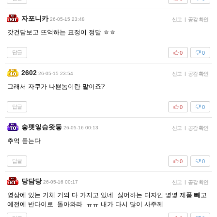
자포니카
26-05-15 23:48
신고
|
공감 확인
갓건담보고 뜨억하는 표정이 정말 ㅎㅎ
답글
0
0
2602
26-05-15 23:54
신고
|
공감 확인
그래서 자쿠가 나쁜놈이란 말이죠?
답글
0
0
슿펫잏승왓듷
26-05-16 00:13
신고
|
공감 확인
추억 돋는다
답글
0
0
당담당
26-05-16 00:17
신고
|
공감 확인
영상에 있는 기체 거의 다 가지고 있네 싫어하는 디자인 몇몇 제품 빼고
예전에 반다이로 돌아와라 ㅠㅠ 내가 다시 많이 사주께