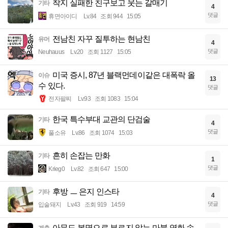
착지 실패한 친구보고 웃는 갈매기
기타
4
댓글
휴면아이디
Lv.84
조회 944
15:05
전남친 자꾸 질투하는 현남친
유머
4
댓글
Neuhauus
Lv.20
조회 1127
15:05
미국 증시, 87년 블랙먼데이같은 대폭락 올
이슈
13
수 있다.
댓글
전자팔찌
Lv.93
조회 1083
15:04
한국 특수부대 교관의 단검술
기타
4
댓글
풀소유
Lv.86
조회 1074
15:03
흔히 손잡는 만화
기타
1
댓글
Krieg0
Lv.82
조회 647
15:00
후방 ㅡ 은지 인스타
기타
4
댓글
입술돼지
Lv.43
조회 919
14:59
아무도 본명으로 부르지 않는 마블 영화 속