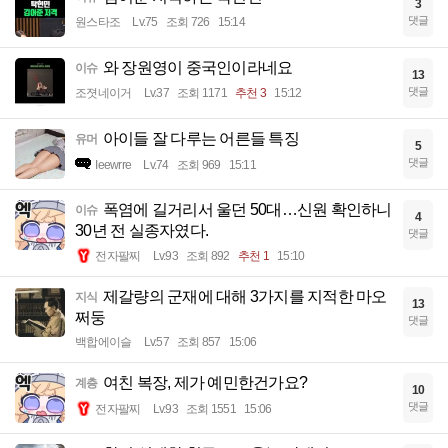
3
댓글
원스타조
Lv.75
조회 726
15:14
와 장원영이 중국인이라네요
이슈
13
댓글
조졋네이거
Lv.37
조회 1171
추천 3
15:12
아이들 잘 다루는 어른들 특징
유머
5
댓글
Ieewrre
Lv.74
조회 969
15:11
폭염에 길거리서 울던 50대…신원 확인하니
이슈
4
30년 전 실종자였다.
댓글
전자팔찌
Lv.93
조회 892
추천 1
15:10
제갈량의 군재에 대해 3가지를 지적한 마오
지식
13
쩌둥
댓글
백합에이슬
Lv.57
조회 857
15:06
여친 복장, 제가 예민한건가요?
계층
10
댓글
전자팔찌
Lv.93
조회 1551
15:06