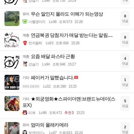
강슬기
Lv.94
조회 735
15:29
무슨 말인지 몰라도 이해가 되는영상
유머
8
댓글
너빨갱이지
Lv.86
조회 573
15:28
연금복권 당첨자가 매달 받는다는 알림.....
계층
8
댓글
전자팔찌
Lv.93
조회 834
15:28
요즘 배달 파스타 근황
계층
4
댓글
강슬기
Lv.94
조회 646
15:27
페이커가 말했습니다.
기타
1
댓글
아이스티이
Lv.32
조회 290
15:25
★외궁영화★스파이더맨:브랜드뉴데이(스
기타
5
포X)
댓글
리뷰
Lv.86
조회 471
추천 3
15:25
엄마의 몰래카메라
유머
2
댓글
부엔까미노
Lv.87
조회 633
15:24