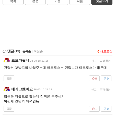
목록
본문
이전
다음
댓글쓰기
댓글
(13)
등록순
|
최신순
새로고침
초보다됬냐
26-05-15 21:16
신고
|
공감 확인
건담는 꼬박꼬박 나와주는대 마크로스는 건담보다 마크로스가 좋은대
답글
0
0
얘가그랬어요
26-05-15 21:22
신고
|
공감 확인
입문은 더블오로 했는데 정착은 우주세기
이런게 건담의 매력인듯
답글
1
0