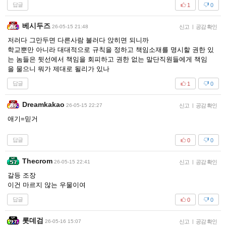
답글
1
0
베시두즈
26-05-15 21:48
신고
|
공감 확인
저러다 그만두면 다른사람 불러다 앉히면 되니까
학교뿐만 아니라 대대적으로 규칙을 정하고 책임소재를 명시할 권한 있
는 놈들은 뒷선에서 책임을 회피하고 권한 없는 말단직원들에게 책임
을 물으니 뭐가 제대로 될리가 있나
답글
1
0
Dreamkakao
26-05-15 22:27
신고
|
공감 확인
애기=믿거
답글
0
0
Thecrom
26-05-15 22:41
신고
|
공감 확인
갈등 조장
이건 마르지 않는 우물이여
답글
0
0
롯데검
26-05-16 15:07
신고
|
공감 확인