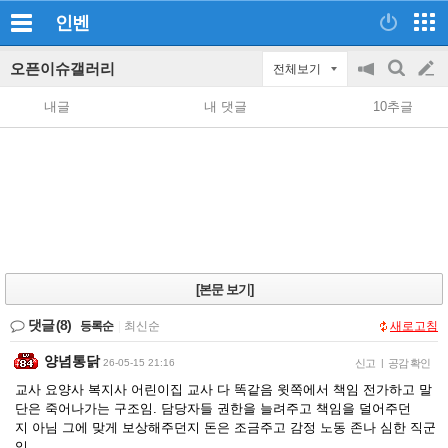
인벤
오픈이슈갤러리
전체보기
공
검
글
지
색
내글
내 댓글
10추글
on/off
쓰
기
[본문 보기]
댓글
(8)
등록순
|
최신순
새로고침
양념통닭
26-05-15 21:16
신고
|
공감 확인
교사 요양사 복지사 어린이집 교사 다 똑같음 윗쪽에서 책임 전가하고 말
단은 죽어나가는 구조임. 담당자들 권한을 늘려주고 책임을 덜어주던
지 아님 그에 맞게 보상해주던지 돈은 조금주고 감정 노동 존나 심한 직군
임