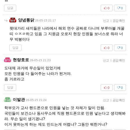
답글
0
0
양념통닭
26-05-15 21:17
신고
|
공감 확인
윗대가리 새끼들은 나라에서 해외 연수 공짜로 다니며 부루마블 개꿀
띠 ㅇㅈㄹ하고 있음 그 지원금 오로지 현장 인원들 보너스로 줘라 너
무 박봉이다
답글
0
0
현량호로
26-05-15 21:23
신고
|
공감 확인
도대체 과거에 무슨일이 있었기에
모든 민원을 다 들어주는 나라가 된거야.
좀 거르라고
답글
0
0
이발관
26-05-15 21:24
신고
|
공감 확인
학부모가 교사 핸드폰으로 민원을 넣는 것 자체가 말이 안됨.
국민들이 보건소나 동사무소에 직원 핸드폰으로 민원 넣는다고 생각해봐
라. 무슨 일이 생기겠냐?
이거 못하는게 하는 제도 만드는게 어렵냐? 그동안 뭐한거냐?