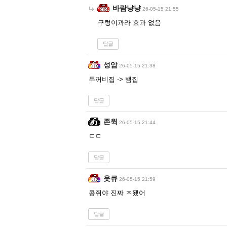
바람냥냥
26-05-15 21:55
구렁이과라 효과 없음
답글
성암
26-05-15 21:38
두꺼비집 -> 뱀집
답글
존윅
26-05-15 21:44
ㄷㄷ
답글
읏큐
26-05-15 21:59
콩쥐야 진짜 ㅈ됐어
답글