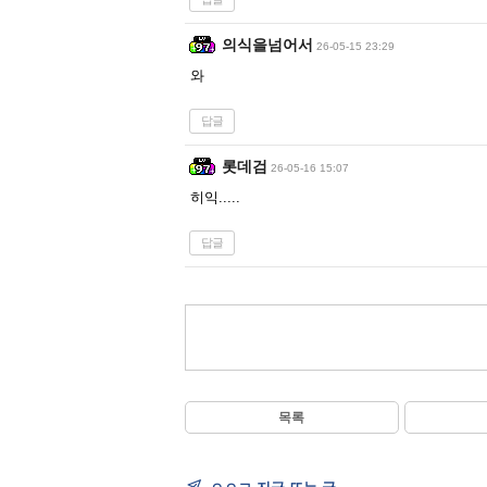
의식을넘어서
26-05-15 23:29
와
답글
롯데검
26-05-16 15:07
히익.....
답글
목록