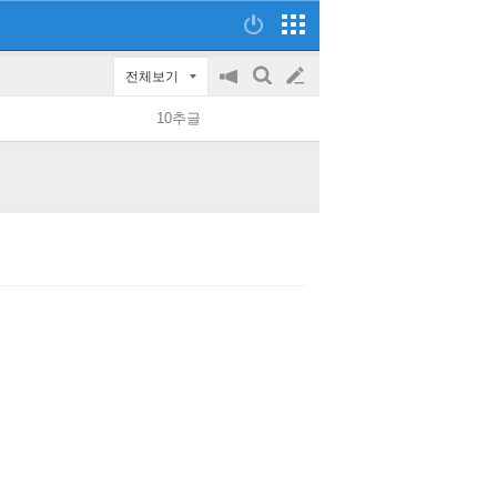
전체보기
공
검
글
지
색
10추글
on/off
쓰
기