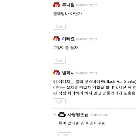
루나틸
26-05-15 22:05
블랙맘바 아닌가
답글
이뻐요
26-05-15 22:33
고양이를 풀자
답글
별과시
26-05-15 22:59
이 이미지는 블랙 렛스네이크(Black Rat Sna
아먹는 설치류 박멸자 역할을 합니다.사진 속 
면 직접 처리하려 하지 말고 전문가에게 도움을
답글
사랑방손님
26-05-15 23:08
독이 없다면 걍 따끔이구만.
답글