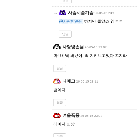
사슴시슴가슴
26-05-15 23:13
@사랑방손님
하지만 쫄았죠 ?! ㅋㅋ
답글
사랑방손님
26-05-15 23:07
마! 내 딱 봐놨어. 딱 지켜보고있다 끄지라
답글
나메크
26-05-15 23:11
뱀이다
답글
겨울폭풍
26-05-15 23:22
레이저 신상
답글