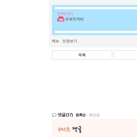
견적의 대가
두부두꺼비
메뉴
인장보기
목록
댓글
(17)
등록순
|
최신순