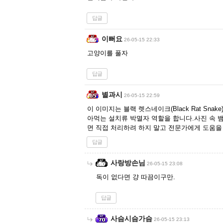
답글
이뻐요
26-05-15 22:33
고양이를 풀자
답글
별과시
26-05-15 22:59
이 이미지는 블랙 렛스네이크(Black Rat Sna
아먹는 설치류 박멸자 역할을 합니다.사진 속 
면 직접 처리하려 하지 말고 전문가에게 도움을
답글
사랑방손님
26-05-15 23:08
독이 없다면 걍 따끔이구만.
답글
사슴시슴가슴
26-05-15 23:13