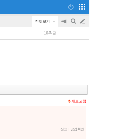
전체보기
공
검
글
지
색
10추글
on/off
쓰
기
새로고침
신고
|
공감 확인