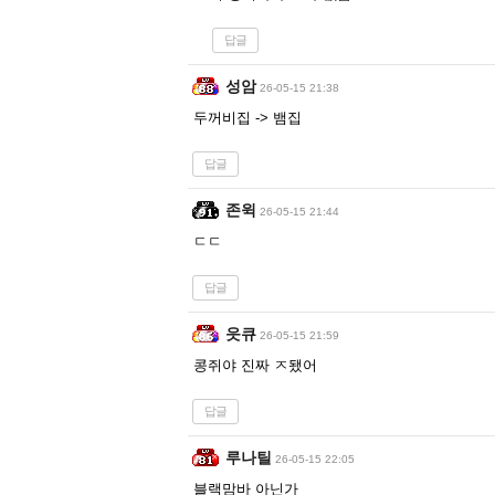
답글
성암
26-05-15 21:38
두꺼비집 -> 뱀집
답글
존윅
26-05-15 21:44
ㄷㄷ
답글
읏큐
26-05-15 21:59
콩쥐야 진짜 ㅈ됐어
답글
루나틸
26-05-15 22:05
블랙맘바 아닌가