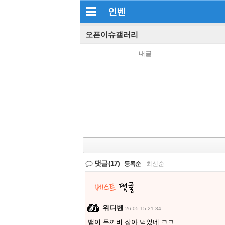
인벤
오픈이슈갤러리
내글
댓글
(17)
등록순
|
최신순
위디벤
26-05-15 21:34
뱀이 두꺼비 잡아 먹었네 ㅋㅋ