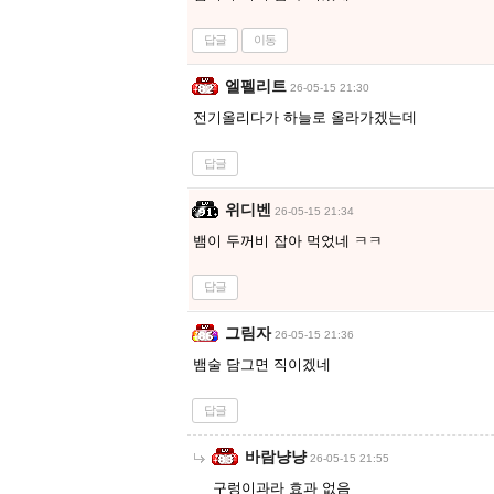
답글
이동
엘펠리트
26-05-15 21:30
전기올리다가 하늘로 올라가겠는데
답글
위디벤
26-05-15 21:34
뱀이 두꺼비 잡아 먹었네 ㅋㅋ
답글
그림자
26-05-15 21:36
뱀술 담그면 직이겠네
답글
바람냥냥
26-05-15 21:55
구렁이과라 효과 없음