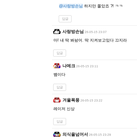
@사랑방손님
하지만 쫄았죠 ?! ㅋㅋ
답글
사랑방손님
26-05-15 23:07
마! 내 딱 봐놨어. 딱 지켜보고있다 끄지라
답글
나메크
26-05-15 23:11
뱀이다
답글
겨울폭풍
26-05-15 23:22
레이저 신상
답글
의식을넘어서
26-05-15 23:29