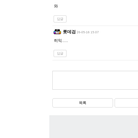
와
답글
롯데검
26-05-16 15:07
히익.....
답글
목록