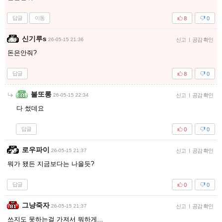
답글
이동
8
0
신기루s
26-05-15 21:36
신고
|
공감 확인
돈은안줘?
답글
8
0
불또롱
26-05-15 22:34
신고
|
공감 확인
다 썼데요
답글
0
0
로우파이
26-05-15 21:37
신고
|
공감 확인
뭐가 됐든 지금보다는 나을듯?
답글
0
0
그냥죽자
26-05-15 21:37
신고
|
공감 확인
쓰지도 못하는걸 가져서 뭐하게...