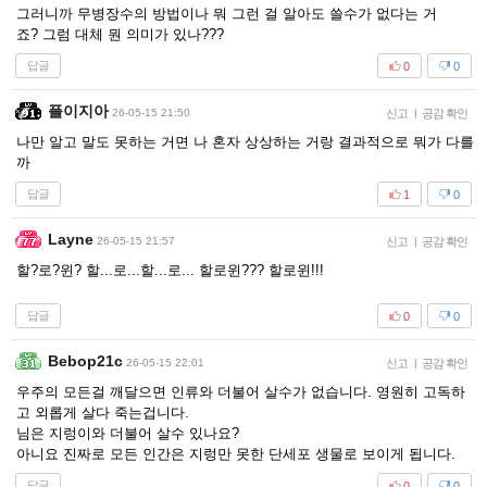
그러니까 무병장수의 방법이나 뭐 그런 걸 알아도 쓸수가 없다는 거
죠? 그럼 대체 뭔 의미가 있나???
답글
0
0
플이지아
26-05-15 21:50
신고
|
공감 확인
나만 알고 말도 못하는 거면 나 혼자 상상하는 거랑 결과적으로 뭐가 다를
까
답글
1
0
Layne
26-05-15 21:57
신고
|
공감 확인
할?로?윈? 할...로...할...로... 할로윈??? 할로윈!!!
답글
0
0
Bebop21c
26-05-15 22:01
신고
|
공감 확인
우주의 모든걸 깨달으면 인류와 더불어 살수가 없습니다. 영원히 고독하
고 외롭게 살다 죽는겁니다.
님은 지렁이와 더불어 살수 있나요?
아니요 진짜로 모든 인간은 지렁만 못한 단세포 생물로 보이게 됩니다.
답글
0
0