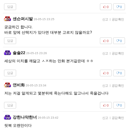
답글
0
0
샌슨퍼시발
26-05-15 23:25
신고
|
공감 확인
궁금하긴 합니다.
바로 앞에 선택지가 있다면 대부분 고르지 않을까요?
답글
0
0
솔솔22
26-05-15 23:26
신고
|
공감 확인
세상의 이치를 깨닳고 ㅅㅈ하는 만화 본거같은데 ㅎㅎ
답글
0
0
연비화
26-05-15 23:34
신고
|
공감 확인
저는 저걸 알게되고 몇분뒤에 죽는다해도 알고나서 죽을겁니다
답글
0
0
강한나약한너
26-05-15 23:42
신고
|
공감 확인
딋븍 오랜만이다