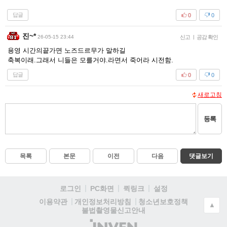
답글
0
0
진~*
26-05-15 23:44
신고
|
공감 확인
용영 시간의끝가면 노즈드르무가 말하길
축복이래.그래서 니들은 모를거야.라면서 죽어라 시전함.
답글
0
0
새로고침
등록
목록
본문
이전
다음
댓글보기
로그인
PC화면
퀵링크
설정
청소년보호정책
이용약관
개인정보처리방침
▲
불법촬영물신고안내
(주)