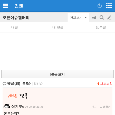
인벤
오픈이슈갤러리
전체보기
공
검
글
지
색
내글
내 댓글
10추글
on/off
쓰
기
[본문 보기]
댓글
(28)
등록순
|
최신순
새로고침
신기루s
26-05-15 21:36
신고
|
공감 확인
돈은안줘?