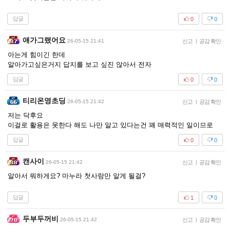
답글
0
0
얘가그랬어요
26-05-15 21:41
신고
|
공감 확인
아는게 힘이긴 한데
알아가고싶은거지 답지를 보고 싶진 않아서 전자
답글
0
0
티리온영초딩
26-05-15 21:42
신고
|
공감 확인
저는 닥후요
이걸로 활용은 못한다 해도 나만 알고 있다는건 꽤 매력적인 일이므로
답글
0
0
캔사이
26-05-15 21:42
신고
|
공감 확인
알아서 뭐하게요? 마누라 첫사랑만 알게 될걸?
답글
1
0
두부두꺼비
26-05-15 21:42
신고
|
공감 확인