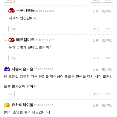
누구나평등
26-05-15 22:29
신고
|
공감 확인
지극히 인간답네요
답글
0
0
베르켈미르
26-05-16 09:07
신고
|
공감 확인
누가 그렇게 된다고 합디까?
답글
0
0
사슴시슴가슴
26-05-15 22:04
신고
|
공감 확인
난 모든걸 깨우친 다음 윤회를 뛰어넘어 새로운 인생을 다시 시작 할거임
물론 불사신이 되어서
답글
0
0
츄하이하이볼
26-05-15 22:07
신고
|
공감 확인
(이미 소멸한 자의 댓글입니다)