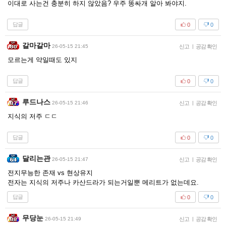
이대로 사는건 충분히 하지 않았음? 우주 똥싸개 알아 봐야지.
답글
0
0
갈마갈마
26-05-15 21:45
신고
|
공감 확인
모르는게 약일때도 있지
답글
0
0
루드나스
26-05-15 21:46
신고
|
공감 확인
지식의 저주 ㄷㄷ
답글
0
0
달리는관
26-05-15 21:47
신고
|
공감 확인
전지무능한 존재 vs 현상유지
전자는 지식의 저주나 카산드라가 되는거일뿐 메리트가 없는데요.
답글
0
0
무당눈
26-05-15 21:49
신고
|
공감 확인