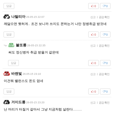
답글
0
0
나탈리아
26-05-15 22:07
신고
|
공감 확인
깨닳으면 뭣허게.. 조건 보니까 쓰지도 몬하는거 나만 정병취급 받것네
답글
0
0
불또롱
26-05-15 22:35
신고
|
공감 확인
써도 정신병자 취급 받을거 같은데
답글
0
0
바랜빛
26-05-15 23:10
신고
|
공감 확인
이건뭐 밸런스도 돈도 없네
답글
0
0
거이드롱
26-05-15 23:20
신고
|
공감 확인
난 머리가 터질거 같아서 그냥 지금처럼 살란다.........