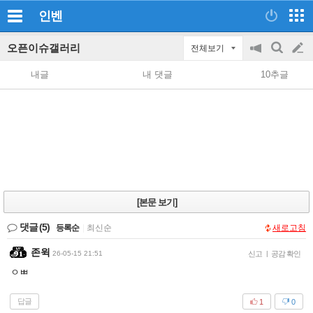
인벤
오픈이슈갤러리
전체보기
공
검
글
지
색
내글
내 댓글
10추글
on/off
쓰
기
[본문 보기]
댓글
(5)
등록순
|
최신순
새로고침
존윅
26-05-15 21:51
신고
|
공감 확인
ㅇㅃ
답글
1
0