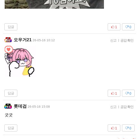
답글
1
0
오우거21
26-05-16 10:12
신고
|
공감 확인
답글
1
0
롯데검
26-05-16 15:08
신고
|
공감 확인
굿굿
답글
1
0