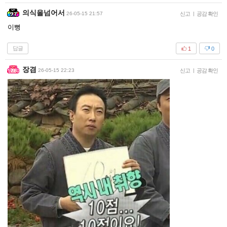
의식을넘어서
26-05-15 21:57
신고
|
공감 확인
이뻥
답글
1
0
장겸
26-05-15 22:23
신고
|
공감 확인