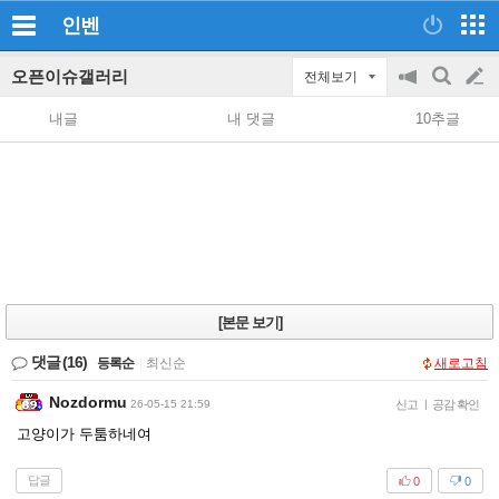
인벤
오픈이슈갤러리
전체보기
공
검
글
지
색
내글
내 댓글
10추글
on/off
쓰
기
[본문 보기]
댓글
(16)
등록순
|
최신순
새로고침
Nozdormu
26-05-15 21:59
신고
|
공감 확인
고양이가 두툼하네여
답글
0
0