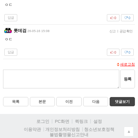
ㅇㄷ
답글
0
0
롯데검
26-05-16 15:08
신고
|
공감 확인
ㅇㄷ
답글
0
0
새로고침
등록
목록
본문
이전
다음
댓글보기
로그인
PC화면
퀵링크
설정
청소년보호정책
이용약관
개인정보처리방침
▲
불법촬영물신고안내