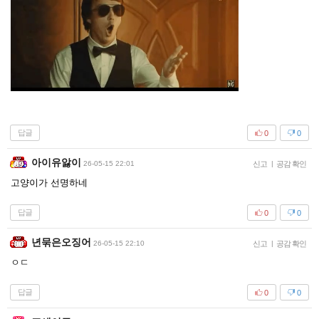
답글
0
0
아이유앓이
26-05-15 22:01
신고
|
공감 확인
고양이가 선명하네
답글
0
0
년묶은오징어
26-05-15 22:10
신고
|
공감 확인
ㅇㄷ
답글
0
0