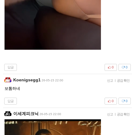
답글
0
0
Koenigsegg1
26-05-15 22:00
신고
|
공감 확인
보톰하네
답글
0
0
이세계피크닉
26-05-15 22:00
신고
|
공감 확인