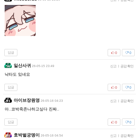
답글
0
0
일산사귀
26-05-15 23:49
신고
|
공감 확인
낙타도 있네요
답글
0
0
아이브장원영
26-05-16 04:23
신고
|
공감 확인
아..코박죽존나하고싶다 진짜..
답글
0
0
호박벌궁뎅이
26-05-16 04:54
신고
|
공감 확인