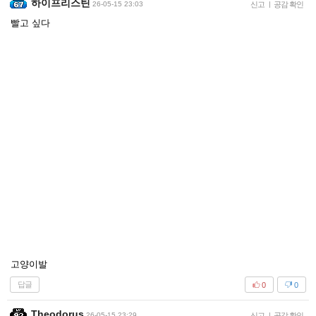
하이프리스틴
26-05-15 23:03
신고
|
공감 확인
빨고 싶다
고양이발
답글
0
0
Theodorus
26-05-15 23:29
신고
|
공감 확인