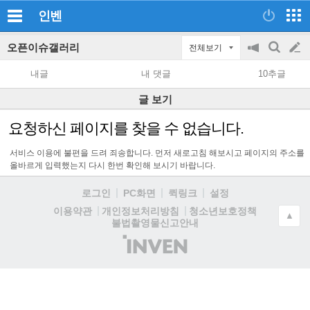
인벤
오픈이슈갤러리
전체보기
공
검
글
지
색
내글
내 댓글
10추글
on/off
쓰
글 보기
기
요청하신 페이지를 찾을 수 없습니다.
서비스 이용에 불편을 드려 죄송합니다. 먼저 새로고침 해보시고 페이지의 주소를
올바르게 입력했는지 다시 한번 확인해 보시기 바랍니다.
로그인
PC화면
퀵링크
설정
청소년보호정책
이용약관
개인정보처리방침
▲
불법촬영물신고안내
(주)
인
벤