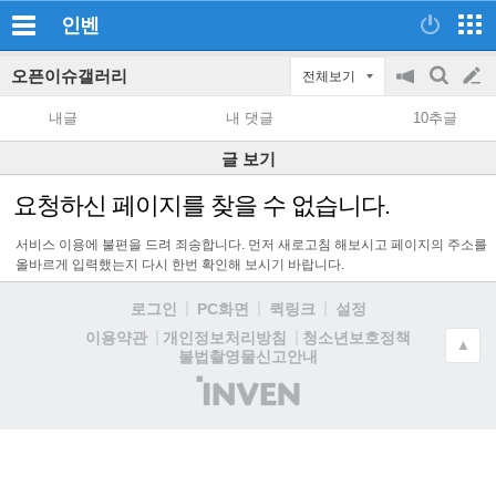
인벤
오픈이슈갤러리
전체보기
공
검
글
지
색
내글
내 댓글
10추글
on/off
쓰
글 보기
기
요청하신 페이지를 찾을 수 없습니다.
서비스 이용에 불편을 드려 죄송합니다. 먼저 새로고침 해보시고 페이지의 주소를
올바르게 입력했는지 다시 한번 확인해 보시기 바랍니다.
로그인
PC화면
퀵링크
설정
청소년보호정책
이용약관
개인정보처리방침
▲
불법촬영물신고안내
(주)
인
벤