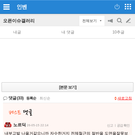
인벤
오픈이슈갤러리
전체보기
공
검
글
지
색
내글
내 댓글
10추글
on/off
쓰
기
[본문 보기]
댓글
(33)
등록순
|
최신순
새로고침
노르딕
26-05-15 22:14
신고
|
공감 확인
내부고발 나올거같으니까 자수한거지 전체철근의 절반을 도면을잘못보