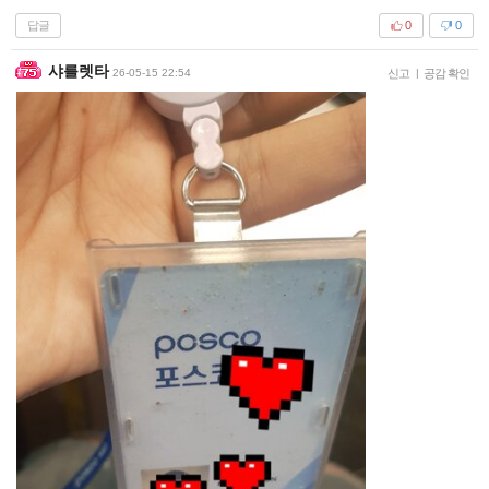
답글
0
0
샤를렛타
26-05-15 22:54
신고
|
공감 확인