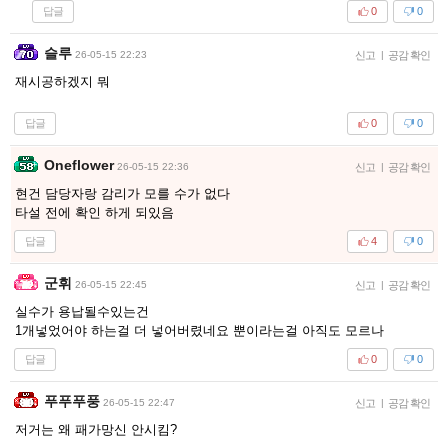
답글
0
0
슬루
26-05-15 22:23
신고
|
공감 확인
재시공하겠지 뭐
답글
0
0
Oneflower
26-05-15 22:36
신고
|
공감 확인
현건 담당자랑 감리가 모를 수가 없다
타설 전에 확인 하게 되있음
답글
4
0
군휘
26-05-15 22:45
신고
|
공감 확인
실수가 용납될수있는건
1개넣었어야 하는걸 더 넣어버렸네요 뿐이라는걸 아직도 모르나
답글
0
0
푸푸푸풍
26-05-15 22:47
신고
|
공감 확인
저거는 왜 패가망신 안시킴?