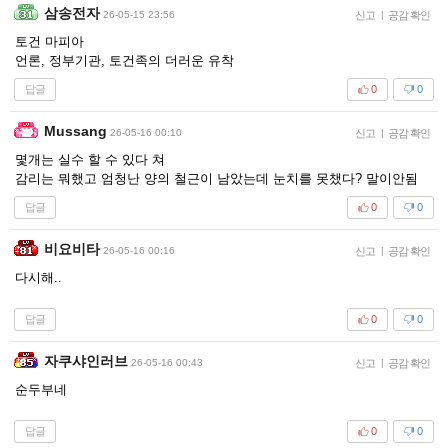
삼송전자
26-05-15 23:56
신고
|
공감 확인
토건 마피아
언론, 정부기관, 토건족의 더러운 유착
답글
0
0
Mussang
26-05-16 00:10
신고
|
공감 확인
몇개는 실수 할 수 있다 쳐
감리는 뭐했고 엄청난 양의 철근이 남았는데 눈치를 못챘다? 말이안됨
답글
0
0
비요비타
26-05-16 00:16
신고
|
공감 확인
다시해..
답글
0
0
자쿠샤인러브
26-05-16 00:43
신고
|
공감 확인
순두부네
답글
0
0