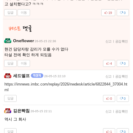
고 설치했다고? ㅋㅋㅋ
답글
이동
19
0
Oneflower
26-05-15 22:36
신고
|
공감 확인
현건 담당자랑 감리가 모를 수가 없다
타설 전에 확인 하게 되있음
답글
이동
4
0
세드엘프
26-05-15 22:10
신고
|
공감 확인
https://imnews.imbc.com/replay/2026/nwdesk/article/6822844_37004.ht
ml
답글
0
0
깊은빡침
26-05-15 22:11
신고
|
공감 확인
역시 그 회사
답글
1
0