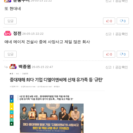
분홍주디
26-05-15 22:22
신고
|
공감 확인
또 현대네
답글
0
0
정전
26-05-15 22:22
신고
|
공감 확인
얘네 메이져 건설사 중에 사망사고 제일 많은 회사
답글
0
0
백종원
26-05-15 22:47
신고
|
공감 확인