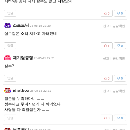
지하5층 공사 다시 할수도 없고 지랄났네
답글
0
0
소프트닝
26-05-15 22:20
신고
|
공감 확인
실수같은 소리 쳐하고 자빠졌네
답글
1
0
제기랄공명
26-05-15 22:21
신고
|
공감 확인
실수?
답글
0
0
idiotbox
26-05-15 22:21
신고
|
공감 확인
철근을 누락하다니 ㅡㅡ
성수대교 무너지던거 다 까먹었나 ㅡㅡ
사람들 다 죽일셈인가 ㅡㅡ
답글
0
0