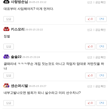
사랑방손님
26-05-15 23:12
신고
|
공감 확인
대표부터 사임해야지? 이게 먼저다.
답글
0
0
키스모리
26-05-15 23:22
신고
|
공감 확인
징벌
답글
0
0
솔솔22
26-05-15 23:24
신고
|
공감 확인
골때리네 ㅋㅋㅋ무슨 개집 짓는것도 아니고 작업자 맘대로 저딴짓을 하
냐
답글
0
0
샌슨퍼시발
26-05-15 23:27
신고
|
공감 확인
내부고발나오면 범죄가 되니 실수라고 미리 선수치나?
답글
0
0