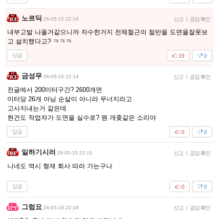
노르딕
26-05-15 22:14
신고
|
공감 확인
내부고발 나올거같으니까 자수한거지 전체철근의 절반을 도면을잘못보
고 설치했다고? ㅋㅋㅋ
답글
19
0
금성무
26-05-15 22:14
신고
|
공감 확인
전글에서 200미터구간? 2600개면
미터당 26개 아님 순살이 아니라 무너지라고
고사지내는거 같은데
현건도 작업자가 도면을 실수로? 뭔 개좆같은 소리야
답글
0
0
일하기시러
26-05-15 22:15
신고
|
공감 확인
니네도 역시 형제 회사 따라 가는구나
답글
0
0
그럼요
26-05-15 22:18
신고
|
공감 확인