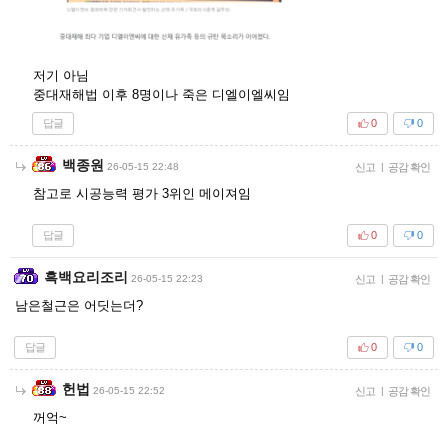
저기 아님
중대재해법 이후 8명이나 죽은 디엘이엘씨임
답글
0
0
백종원
26-05-15 22:48
신고
|
공감 확인
참고로 시공능력 평가 3위인 메이져임
답글
0
0
흑백요리조리
26-05-15 22:23
신고
|
공감 확인
남은철근은 어딧는더?
답글
0
0
헌법
26-05-15 22:52
신고
|
공감 확인
꺼억~