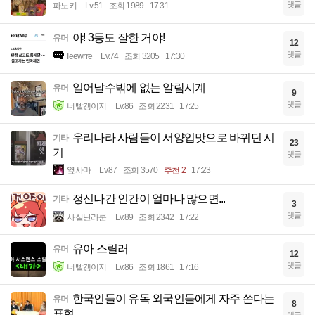
댓글
파노키
Lv.51
조회 1989
17:31
야! 3등도 잘한 거야!
유머
12
댓글
Ieewrre
Lv.74
조회 3205
17:30
일어날수밖에 없는 알람시계
유머
9
댓글
너빨갱이지
Lv.86
조회 2231
17:25
우리나라 사람들이 서양입맛으로 바뀌던 시
기타
23
기
댓글
옆사마
Lv.87
조회 3570
추천 2
17:23
정신나간 인간이 얼마나 많으면...
기타
3
댓글
사실난라쿤
Lv.89
조회 2342
17:22
유아 스릴러
유머
12
댓글
너빨갱이지
Lv.86
조회 1861
17:16
한국인들이 유독 외국인들에게 자주 쓴다는
유머
8
표현