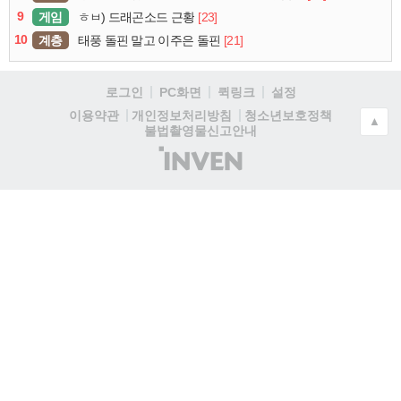
9
게임
[23]
ㅎㅂ) 드래곤소드 근황
10
계층
[21]
태풍 돌핀 말고 이주은 돌핀
로그인
PC화면
퀵링크
설정
청소년보호정책
이용약관
개인정보처리방침
▲
불법촬영물신고안내
(주)
인
벤