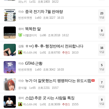
파노키
Lv.51
조회 1803
16:22
중국 전기차 7월 판매량
이슈
23
댓글
빈센트멧젠
Lv.60
조회 3227
16:15
똑똑한 말
유머
9
댓글
너빨갱이지
Lv.86
조회 2018
16:12
ㅎㅂ) 후- 후- 행정반에서 전파합니다
감동
16
댓글
히스파니에
Lv.91
조회 6793
추천 1
16:10
GTA6 근황
이슈
5
댓글
빈센트멧젠
Lv.60
조회 3042
16:03
누가 더 잘못했는지 팽팽하다는 유도시합
이슈
7
댓글
윤석렬
Lv.65
조회 2231
15:57
스압) 추운 곳 사는 사람들 특징
유머
9
댓글
히스파니에
Lv.91
조회 3009
추천 1
15:55