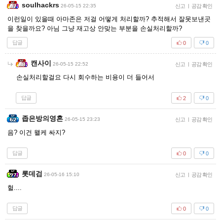
soulhackrs
26-05-15 22:35
신고
|
공감 확인
이런일이 있을때 아마존은 저걸 어떻게 처리할까? 추적해서 잘못보낸곳
을 찾을까요? 아님 그냥 재고상 안맞는 부분을 손실처리할까?
답글
0
0
캔사이
26-05-15 22:52
신고
|
공감 확인
손실처리할걸요 다시 회수하는 비용이 더 들어서
답글
2
0
좁은방의영혼
26-05-15 23:23
신고
|
공감 확인
음? 이건 왤케 싸지?
답글
0
0
롯데검
26-05-16 15:10
신고
|
공감 확인
헐....
답글
0
0