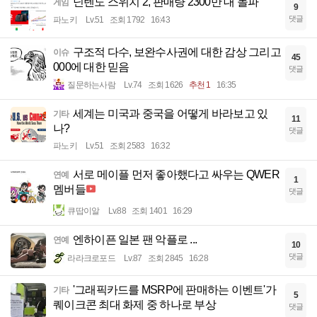
닌텐도 스위치 2, 판매량 2300만 대 돌파
게임
9
댓글
파노키
Lv.51
조회 1792
16:43
구조적 다수, 보완수사권에 대한 감상 그리고
이슈
45
000에 대한 믿음
댓글
질문하는사람
Lv.74
조회 1626
추천 1
16:35
세계는 미국과 중국을 어떻게 바라보고 있
기타
11
나?
댓글
파노키
Lv.51
조회 2583
16:32
서로 메이플 먼저 좋아했다고 싸우는 QWER
연예
1
멤버들
댓글
큐땁이알
Lv.88
조회 1401
16:29
엔하이픈 일본 팬 악플로 ...
연예
10
댓글
라라크로포드
Lv.87
조회 2845
16:28
'그래픽카드를 MSRP에 판매하는 이벤트'가
기타
5
퀘이크콘 최대 화제 중 하나로 부상
댓글