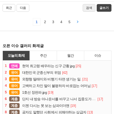
최근
다음
검색
글쓰기
1
2
3
4
5
오픈 이슈 갤러리 화제글
오늘의 화제
주간
월간
이슈
1
연예
[25]
현역 최고령 배우라는 신구 근황.jpg
2
유머
[42]
대한민국 군종신부의 위엄
3
유머
[21]
외향형 딸래미와 비행기 타면 생기는 일.
4
유머
[17]
고백하고 차인 딸이 불평하자 바로잡는 어머님
5
유머
[19]
1호선 장판파.jpg
6
계층
[17]
단지 내 방송 아나운서를 바꾸고 나서 집중도가 확 올라갔다는 한 아파트의 안내방송
7
계층
[19]
이젠 다시는 못 보는 삼파이더맨
8
계층
[13]
공자도 말했던 사회에서 피해야하는 상급자