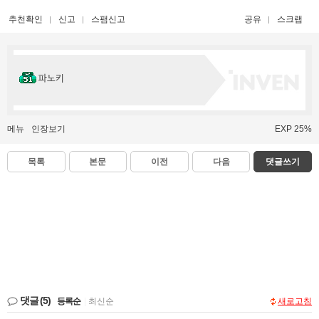
추천확인
신고
스팸신고
공유
스크랩
파노키
메뉴
인장보기
EXP 25%
목록
본문
이전
다음
댓글쓰기
댓글
(5)
등록순
|
최신순
새로고침