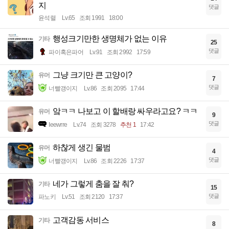
지
댓글
윤석렬
Lv.65
조회 1991
18:00
행성크기만한 생명체가 없는 이유
기타
25
댓글
파이혹은파어
Lv.91
조회 2992
17:59
그냥 크기만 큰 고양이?
유머
7
댓글
너빨갱이지
Lv.86
조회 2095
17:44
앜ㅋㅋ 나보고 이 할배랑 싸우라고요? ㅋㅋ
유머
9
댓글
Ieewrre
Lv.74
조회 3278
추천 1
17:42
하찮게 생긴 물범
유머
4
댓글
너빨갱이지
Lv.86
조회 2226
17:37
네가 그렇게 춤을 잘 춰?
기타
15
댓글
파노키
Lv.51
조회 2120
17:37
고객감동 서비스
기타
8