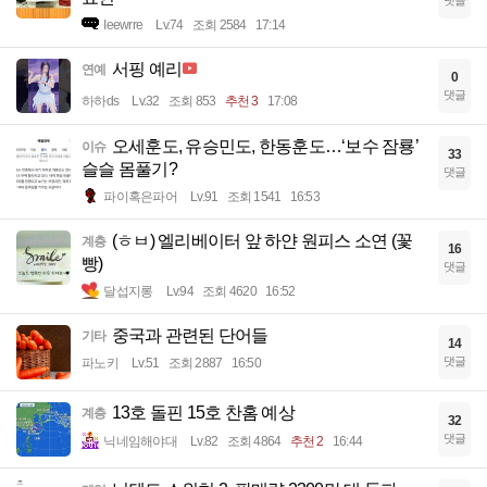
댓글
Ieewrre
Lv.74
조회 2584
17:14
서핑 예리
연예
0
댓글
하하ds
Lv.32
조회 853
추천 3
17:08
오세훈도, 유승민도, 한동훈도…‘보수 잠룡’
이슈
33
슬슬 몸풀기?
댓글
파이혹은파어
Lv.91
조회 1541
16:53
(ㅎㅂ) 엘리베이터 앞 하얀 원피스 소연 (꽃
계층
16
빵)
댓글
달섭지롱
Lv.94
조회 4620
16:52
중국과 관련된 단어들
기타
14
댓글
파노키
Lv.51
조회 2887
16:50
13호 돌핀 15호 찬홈 예상
계층
32
댓글
닉네임해야대
Lv.82
조회 4864
추천 2
16:44