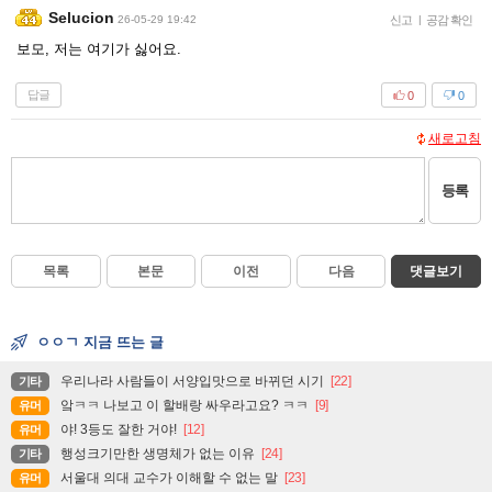
Selucion
26-05-29 19:42
신고
|
공감 확인
보모, 저는 여기가 싫어요.
답글
0
0
새로고침
등록
목록
본문
이전
다음
댓글보기
ㅇㅇㄱ 지금 뜨는 글
우리나라 사람들이 서양입맛으로 바뀌던 시기
[22]
기타
앜ㅋㅋ 나보고 이 할배랑 싸우라고요? ㅋㅋ
[9]
유머
야! 3등도 잘한 거야!
[12]
유머
행성크기만한 생명체가 없는 이유
[24]
기타
서울대 의대 교수가 이해할 수 없는 말
[23]
유머