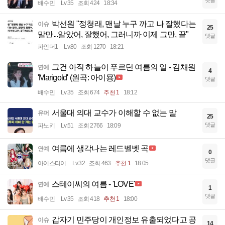
댓글
배수민
Lv.35
조회 424
18:34
박선원 "정청래, 맨날 누구 까고 나 잘했다는
이슈
25
말만...알았어, 잘했어, 그러니까 이제 그만, 끝"
댓글
파인더1
Lv.80
조회 1270
18:21
그건 아직 하늘이 푸르던 여름의 일 - 김채원
연예
4
'Marigold' (원곡: 아이묭)
댓글
배수민
Lv.35
조회 674
추천 1
18:12
서울대 의대 교수가 이해할 수 없는 말
유머
25
댓글
파노키
Lv.51
조회 2766
18:09
여름에 생각나는 레드벨벳 곡
연예
0
댓글
아이스티이
Lv.32
조회 463
추천 1
18:05
스테이씨의 여름 - 'LOVE'
연예
1
댓글
배수민
Lv.35
조회 418
추천 1
18:00
갑자기 민주당이 개인정보 유출되었다고 공
이슈
14