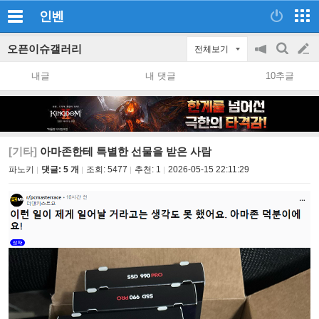
인벤
오픈이슈갤러리
전체보기
공
검
글
지
색
내글
내 댓글
10추글
on/off
쓰
기
[기타]
아마존한테 특별한 선물을 받은 사람
파노키
댓글: 5 개
조회:
5477
추천:
1
2026-05-15 22:11:29