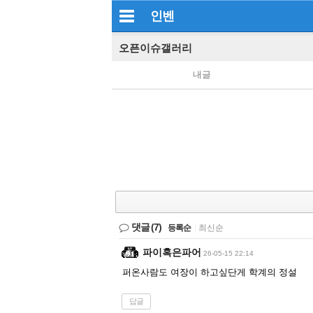
인벤
오픈이슈갤러리
내글
댓글
(7)
등록순
|
최신순
파이혹은파어
26-05-15 22:14
퍼온사람도 여장이 하고싶단게 학계의 정설
답글