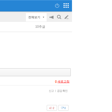
전체보기
공
검
글
지
색
10추글
on/off
쓰
기
새로고침
신고
|
공감 확인
2
0