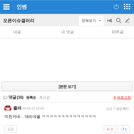
인벤
오픈이슈갤러리
전체보기
공
검
글
지
색
내글
내 댓글
10추글
on/off
쓰
기
[본문 보기]
댓글
(16)
등록순
|
최신순
새로고침
졸라
26-05-15 22:24
신고
|
공감 확인
미친거네... 대리석을 ㅋㅋㅋㅋㅋㅋㅋㅋㅋㅋㅋㅋㅋㅋ
답글
2
0