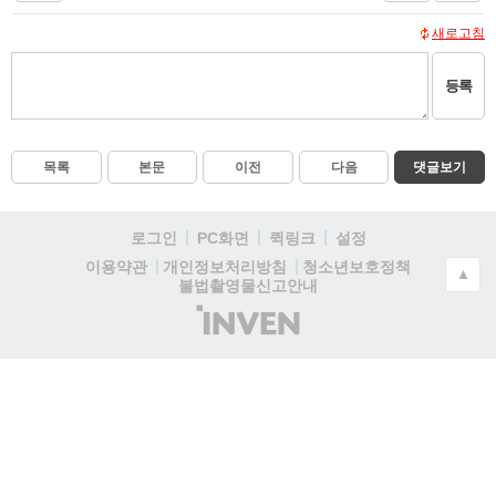
새로고침
등록
목록
본문
이전
다음
댓글보기
로그인
PC화면
퀵링크
설정
청소년보호정책
이용약관
개인정보처리방침
▲
불법촬영물신고안내
(주)
인
벤