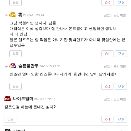
답글
0
0
雲
26-05-15 23:14
신고
|
공감 확인
그냥 복원하면 댐니다..님들..
대리석은 이색 생각보다 잘 안나서 본드붙이고 샌딩하면 생각보
다 티 안남.
물론 셀프로는 할 작업은 아니지만 몇백단위가 아니라 몇십안에는 끝
낼수있음
답글
0
0
슬픈물만두
26-05-15 23:30
신고
|
공감 확인
인조면 얼마 안함 칸스톤이나 세라믹, 천연이면 말이 달라지겠지
답글
2
0
나이트엘더
26-05-15 22:37
신고
|
공감 확인
잘못인걸 아는데 돈내긴 싫다?
답글
1
0