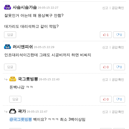
사슴시슴가슴
26-05-15 22:27
신고
|
공감 확인
잘못인거 아는데 왜 원상복구 안함?
대가리도 대리석하고 같이 깍임?
답글
1
0
러시앤피쉬
26-05-15 22:29
신고
|
공감 확인
인조대리석이긴한데 그래도 시공비까지 하면 비싸지
답글
0
0
국그릇빙뽕
26-05-15 22:40
신고
|
공감 확인
돈백나감 ㅋㅋ
답글
0
0
곽가
26-05-15 22:47
신고
|
공감 확인
@국그릇빙뽕
백이요? ㅋㅋㅋ 최소 3백이상임