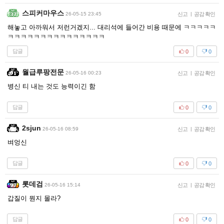
스피커마우스
26-05-15 23:45
신고
|
공감 확인
해놓고 아까워서 저런거겠지... 대리석에 들어간 비용 때문에 ㅋㅋㅋㅋㅋ
ㅋㅋㅋㅋㅋㅋㅋㅋㅋㅋㅋㅋㅋㅋㅋ
답글
0
0
월급루팡전문
26-05-16 00:23
신고
|
공감 확인
병신 티 내는 것도 능력이긴 함
답글
0
0
2sjun
26-05-16 08:59
신고
|
공감 확인
벼엉신
답글
0
0
롯데검
26-05-16 15:14
신고
|
공감 확인
갑질이 뭔지 몰라?
답글
0
0