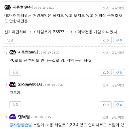
사랑방손님
26-05-15 23:29
신고
|
공감 확인
내가 어지러워서 저런게임은 하지도 않고 보지도 않고 예의상 구매조차
도 안한다만은..
신기하긴하네 ㅋㅋ 헤일로가 PS5?? ㅋㅋㅋ 엑박전용 게임 아니었나
답글
0
0
사랑방손님
26-05-15 23:30
신고
|
공감 확인
PC로도 단 한번도 안나온걸로 암. 엑박 독점 FPS
답글
0
0
의식을넘어서
26-05-15 23:30
신고
|
공감 확인
그르게
답글
0
0
랜닉덤
26-05-16 00:27
신고
|
공감 확인
@사랑방손님
스팀에 pc용 헤일로 1,2 3 4 있고 인피니트도 스팀에 있