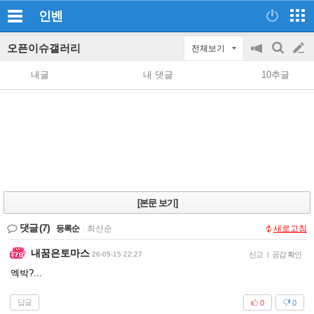
인벤
오픈이슈갤러리
전체보기
공
검
글
지
색
내글
내 댓글
10추글
on/off
쓰
기
[본문 보기]
댓글
(7)
등록순
|
최신순
새로고침
내꿈은토마스
26-05-15 22:27
신고
|
공감 확인
엑박?...
답글
0
0