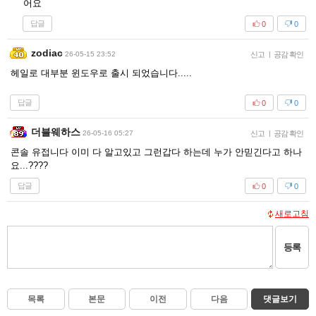
어요
답글
0
0
zodiac
26-05-15 23:52
신고
|
공감 확인
헤일로 대부분 윈도우로 출시 되었습니다.....
답글
0
0
더블웨하스
26-05-16 05:27
신고
|
공감 확인
콘솔 유접니다 이미 다 알고있고 그런갑다 하는데 누가 안믿긴다고 하나
요...????
답글
0
0
새로고침
등록
목록
본문
이전
다음
댓글보기