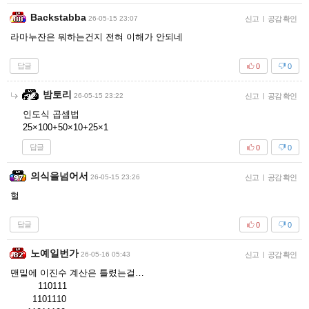
Backstabba
26-05-15 23:07
신고
|
공감 확인
라마누잔은 뭐하는건지 전혀 이해가 안되네
답글
0
0
밤토리
26-05-15 23:22
신고
|
공감 확인
인도식 곱셈법
25×100+50×10+25×1
답글
0
0
의식을넘어서
26-05-15 23:26
신고
|
공감 확인
헐
답글
0
0
노예일번가
26-05-16 05:43
신고
|
공감 확인
맨밑에 이진수 계산은 틀렸는걸…
110111
1101110