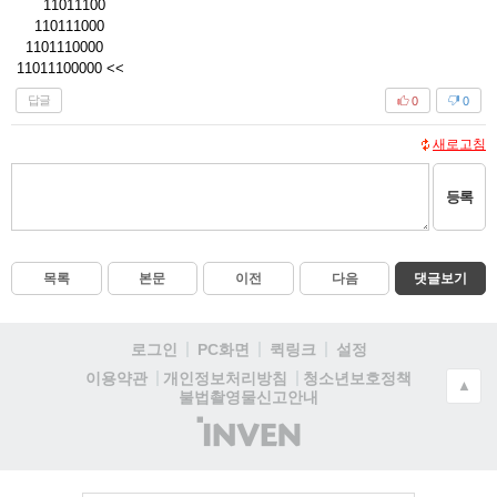
11011100
110111000
1101110000
11011100000 <<
답글
0
0
새로고침
등록
목록
본문
이전
다음
댓글보기
로그인
PC화면
퀵링크
설정
청소년보호정책
이용약관
개인정보처리방침
▲
불법촬영물신고안내
(주)
인
벤