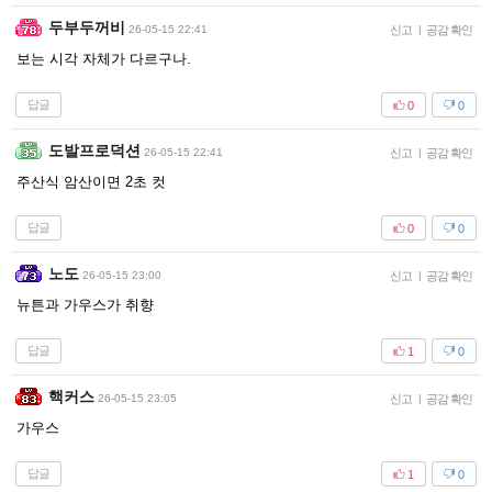
두부두꺼비
26-05-15 22:41
신고
|
공감 확인
보는 시각 자체가 다르구나.
답글
0
0
도발프로덕션
26-05-15 22:41
신고
|
공감 확인
주산식 암산이면 2초 컷
답글
0
0
노도
26-05-15 23:00
신고
|
공감 확인
뉴튼과 가우스가 취향
답글
1
0
핵커스
26-05-15 23:05
신고
|
공감 확인
가우스
답글
1
0