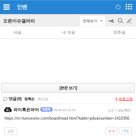
인벤
오픈이슈갤러리
전체보기
공
검
글
지
색
내글
내 댓글
10추글
on/off
쓰
기
[본문 보기]
댓글
(9)
등록순
|
최신순
새로고침
파이혹은파어
26-05-15 22:35
신고
|
공감 확인
https://m.humoruniv.com/board/read.html?table=pds&number=1410356
답글
0
0