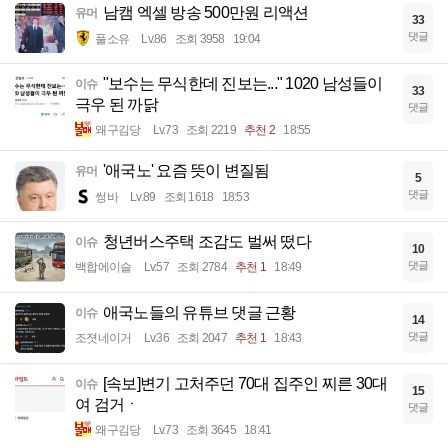
남캠 엑셀 방송 500만원 리액션
유머
33
댓글
풀소유
Lv.86
조회 3958
19:04
"보수는 무식한데 진보는..." 1020 남성들이
이슈
33
극우 된 까닭
댓글
왜구김당
Lv.73
조회 2219
추천 2
18:55
'애국노' 요즘 뜻이 변질됨
유머
5
댓글
썽바
Lv.89
조회 1618
18:53
청년버스주택 조감도 벌써 떴다
이슈
10
댓글
백합에이슬
Lv.57
조회 2784
추천 1
18:49
애국노들의 유튜브 댓글 근황
이슈
14
댓글
조졋네이거
Lv.36
조회 2047
추천 1
18:43
[속보]변기 고처주던 70대 집주인 찌른 30대
이슈
15
여 검거ㆍ
댓글
왜구김당
Lv.73
조회 3645
18:41