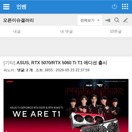
인벤
오픈이슈갤러리
전체보기
공
검
글
지
색
내글
내 댓글
10추글
on/off
쓰
기
[기타]
ASUS, RTX 5070/RTX 5060 Ti T1 에디션 출시
파노키
댓글: 2 개
조회:
3855
2026-05-15 22:37:59