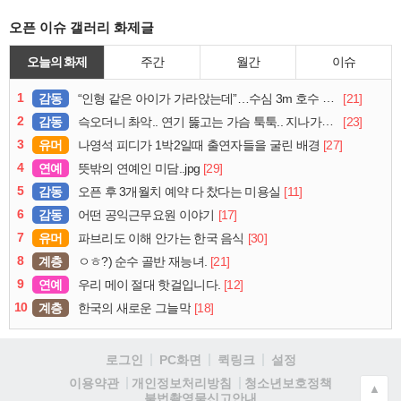
오픈 이슈 갤러리 화제글
오늘의 화제
주간
월간
이슈
1
감동
[21]
“인형 같은 아이가 가라앉는데”…수심 3m 호수 뛰어든 60대 의인
2
감동
[23]
슥오더니 촤악.. 연기 뚫고는 가슴 툭툭.. 지나가던 아재의 정체
3
유머
[27]
나영석 피디가 1박2일때 출연자들을 굴린 배경
4
연예
[29]
뜻밖의 연예인 미담..jpg
5
감동
[11]
오픈 후 3개월치 예약 다 찼다는 미용실
6
감동
[17]
어떤 공익근무요원 이야기
7
유머
[30]
파브리도 이해 안가는 한국 음식
8
계층
[21]
ㅇㅎ?) 순수 골반 재능녀.
9
연예
[12]
우리 메이 절대 핫걸입니다.
10
계층
[18]
한국의 새로운 그늘막
로그인
PC화면
퀵링크
설정
청소년보호정책
이용약관
개인정보처리방침
▲
불법촬영물신고안내