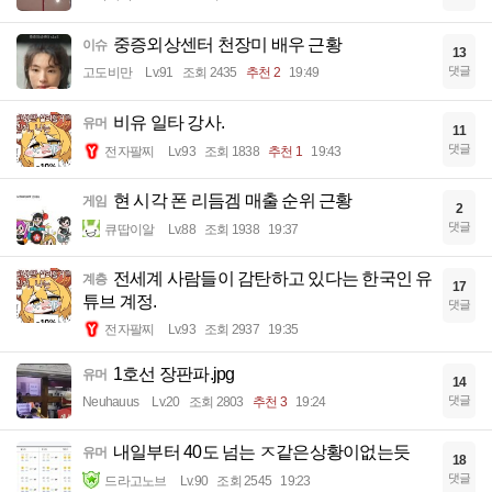
중증외상센터 천장미 배우 근황
이슈
13
댓글
고도비만
Lv.91
조회 2435
추천 2
19:49
비유 일타 강사.
유머
11
댓글
전자팔찌
Lv.93
조회 1838
추천 1
19:43
현 시각 폰 리듬겜 매출 순위 근황
게임
2
댓글
큐땁이알
Lv.88
조회 1938
19:37
전세계 사람들이 감탄하고 있다는 한국인 유
계층
17
튜브 계정.
댓글
전자팔찌
Lv.93
조회 2937
19:35
1호선 장판파.jpg
유머
14
댓글
Neuhauus
Lv.20
조회 2803
추천 3
19:24
내일부터 40도 넘는 ㅈ같은상황이없는듯
유머
18
댓글
드라고노브
Lv.90
조회 2545
19:23