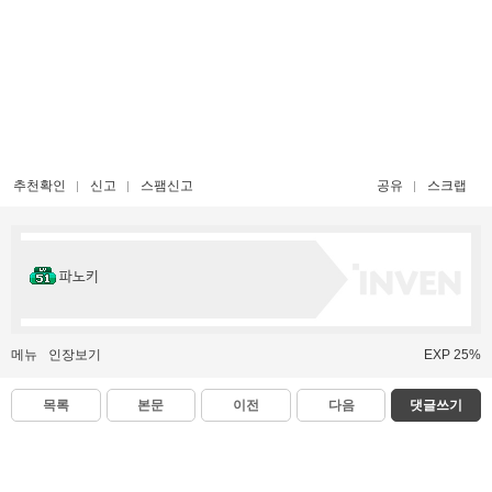
추천확인
신고
스팸신고
공유
스크랩
파노키
메뉴
인장보기
EXP 25%
목록
본문
이전
다음
댓글쓰기