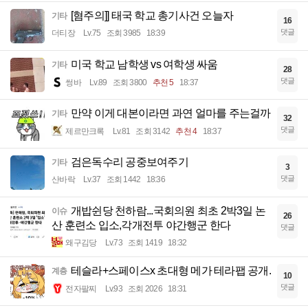
[혐주의]] 태국 학교 총기사건 오늘자
기타
16
댓글
더티장
Lv.75
조회 3985
18:39
미국 학교 남학생 vs 여학생 싸움
기타
28
댓글
썽바
Lv.89
조회 3800
추천 5
18:37
만약 이게 대본이라면 과연 얼마를 주는걸까
기타
32
댓글
제르만크록
Lv.81
조회 3142
추천 4
18:37
검은독수리 공중보여주기
기타
3
댓글
산바락
Lv.37
조회 1442
18:36
개밥쉰당 천하람...국회의원 최초 2박3일 논
이슈
26
산 훈련소 입소,각개전투 야간행군 한다
댓글
왜구김당
Lv.73
조회 1419
18:32
테슬라+스페이스x 초대형 메가 테라팹 공개.
계층
10
댓글
전자팔찌
Lv.93
조회 2026
18:31