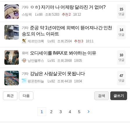
ㅇㅎ) 자기야 나 어제랑 달라진 거 없어?
기타
15
댓글
스팀팩
Lv.88
조회 5283
추천 2
18:12
준공 약 1년여만에 외벽이 뜯어져나간 인천
기타
14
송도의 어느 아파트
댓글
제르만크록
Lv.81
조회 2504
추천 3
18:11
오디세이를 IMAX로 봐야하는 이유
유머
10
댓글
낭만블루스
Lv.91
조회 2868
18:05
강남은 사람살곳이 못됩니다
기타
47
댓글
평온한하늘
Lv.82
조회 4418
18:04
최근
다음
검색
글쓰기
1
2
3
4
5