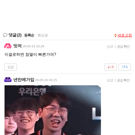
댓글
(2)
등록순
|
최신순
새로고침
맛저
26-05-15 23:26
신고
|
공감 확인
이걸로하면 점멸이 빠른가여?
답글
0
0
년만에가입
26-05-16 03:15
신고
|
공감 확인