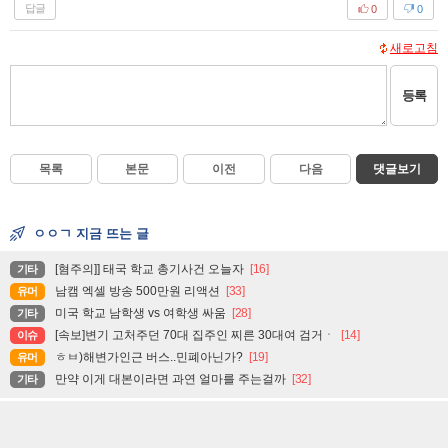
답글
0
0
새로고침
등록
목록
본문
이전
다음
댓글보기
ㅇㅇㄱ 지금 뜨는 글
[혐주의]] 태국 학교 총기사건 오늘자
[16]
기타
남캠 엑셀 방송 500만원 리액션
[33]
유머
미국 학교 남학생 vs 여학생 싸움
[28]
기타
[속보]변기 고처주던 70대 집주인 찌른 30대여 검거ㆍ
[14]
이슈
ㅎㅂ)해변가인근 버스..민폐아닌가?
[19]
유머
만약 이게 대본이라면 과연 얼마를 주는걸까
[32]
기타