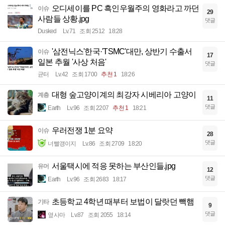
오디세이를 PC 흑인우월주의 영화라고 까던
이슈
29
사람들 상황.jpg
댓글
Dusked
Lv.71
조회 2512
18:28
'삼전닉스'한국·'TSMC'대만, 상반기 수출서
이슈
17
일본 추월 '사상 처음'
댓글
균터
Lv.42
조회 1700
추천 1
18:26
대형 숲고양이계의 최강자 시베리아 고양이
계층
11
댓글
Earth
Lv.96
조회 2207
추천 1
18:21
우러전쟁 1분 요약
이슈
28
댓글
너빨갱이지
Lv.86
조회 2709
18:20
서울택시에 적응 못하는 부산인들.jpg
유머
12
댓글
Earth
Lv.96
조회 2683
18:17
초등학교 4학년 때부터 보법이 달랏던 빽햄
기타
9
댓글
옆사마
Lv.87
조회 2055
18:14