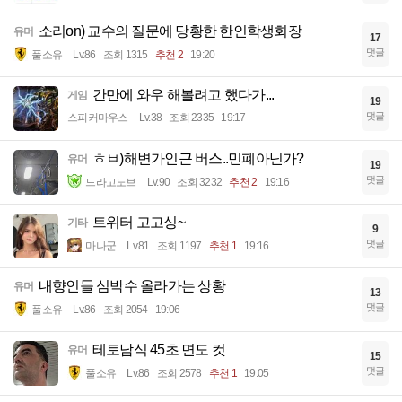
소리on) 교수의 질문에 당황한 한인학생회장
유머
17
댓글
풀소유
Lv.86
조회 1315
추천 2
19:20
간만에 와우 해볼려고 했다가...
게임
19
댓글
스피커마우스
Lv.38
조회 2335
19:17
ㅎㅂ)해변가인근 버스..민폐아닌가?
유머
19
댓글
드라고노브
Lv.90
조회 3232
추천 2
19:16
트위터 고고싱~
기타
9
댓글
마나군
Lv.81
조회 1197
추천 1
19:16
내향인들 심박수 올라가는 상황
유머
13
댓글
풀소유
Lv.86
조회 2054
19:06
테토남식 45초 면도 컷
유머
15
댓글
풀소유
Lv.86
조회 2578
추천 1
19:05