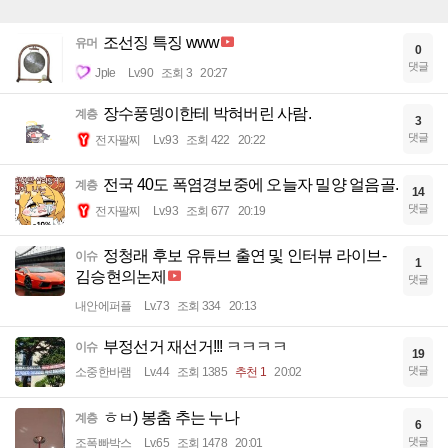
조선징 특징 www
유머
0
댓글
Jple
Lv.90
조회 3
20:27
장수풍뎅이한테 박혀버린 사람.
계층
3
댓글
전자팔찌
Lv.93
조회 422
20:22
전국 40도 폭염경보중에 오늘자 밀양 얼음골.
계층
14
댓글
전자팔찌
Lv.93
조회 677
20:19
정청래 후보 유튜브 출연 및 인터뷰 라이브-
이슈
1
김승현의논제
댓글
내안에퍼플
Lv.73
조회 334
20:13
부정선거 재선거!!! ㅋㅋㅋㅋ
이슈
19
댓글
소중한바램
Lv.44
조회 1385
추천 1
20:02
ㅎㅂ) 봉춤 추는 누나
계층
6
댓글
조폭빠박스
Lv.65
조회 1478
20:01