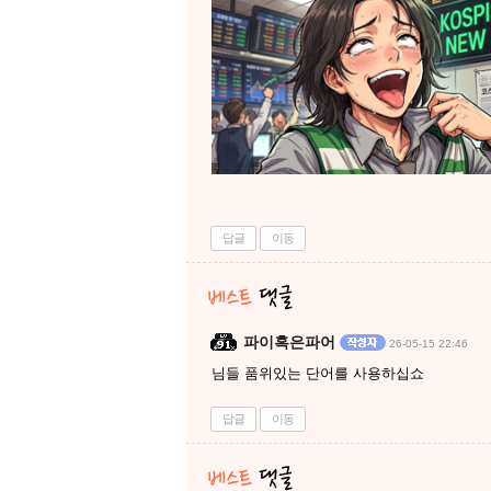
답글
이동
파이혹은파어
26-05-15 22:46
님들 품위있는 단어를 사용하십쇼
답글
이동