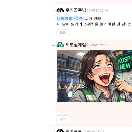
우리곰주님
26-05-15 22:49
@파이혹은파어
...아 안돼
이 말이 뭔가의 스위치를 눌러버릴 것 같아;;
답글
제로섬게임
26-05-15 23:01
답글
길베르트
26-05-15 23:03