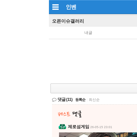
인벤
오픈이슈갤러리
내글
댓글
(11)
등록순
|
최신순
제로섬게임
26-05-15 23:01