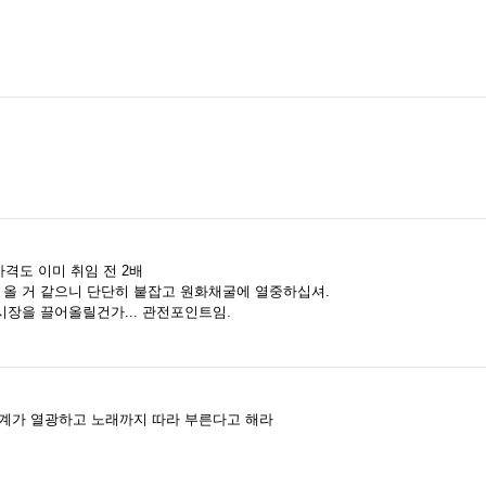
격도 이미 취임 전 2배
이 올 거 같으니 단단히 붙잡고 원화채굴에 열중하십셔.
장을 끌어올릴건가... 관전포인트임.
세계가 열광하고 노래까지 따라 부른다고 해라