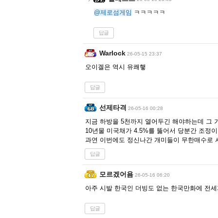
@제로섬게임
ㅋㅋㅋㅋㅋ
답글
Warlock
26-05-15 23:37
오이겔은 역시 유쾌햏
답글
선제타격
26-05-16 00:28
지금 하방을 5천까지 열어두긴 해야하는데 그 가
10년물 미국채가 4.5%를 뚫어서 당분간 조정
과연 이번에도 정신나간 개미들이 무한매수로 시
답글
모르겠어욤
26-05-16 06:20
아주 시발 한국인 더빙도 없는 한국만화에 전
답글