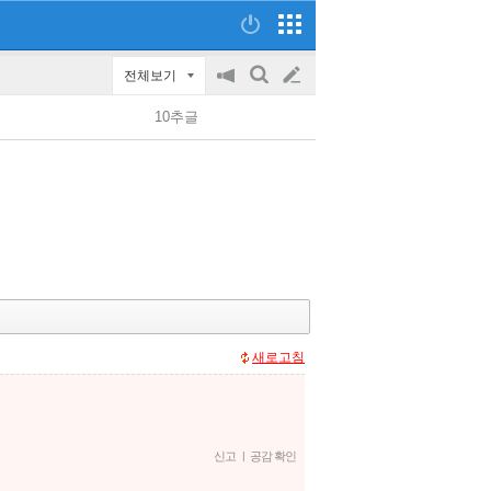
전체보기
공
검
글
지
색
10추글
on/off
쓰
기
새로고침
신고
|
공감 확인