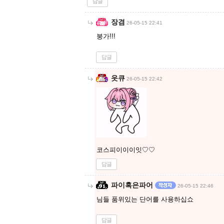
답글
장겸
26-05-15 22:41
붕가!!!
답글
읏큐
26-05-15 22:42
코스피이이이잇♡♡
답글
파이혹은파어
26-05-15 22:46
님들 품위있는 단어를 사용하십쇼
답글