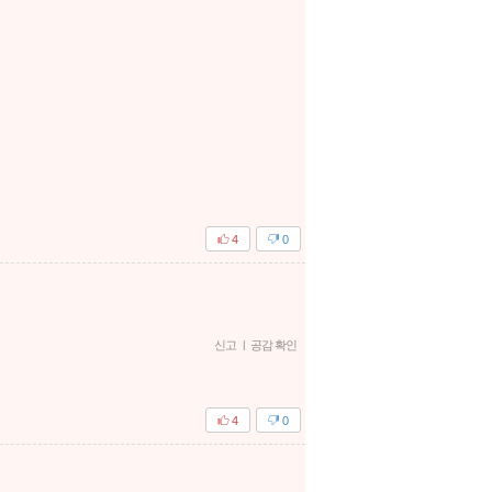
4
0
신고
|
공감 확인
4
0