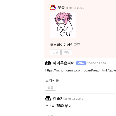
읏큐
26-05-15 22:42
코스피이이이잇♡♡
답글
이동
파이혹은파어
26-05-15 22:38
https://m.humoruniv.com/board/read.html?ta
요기서봄
답글
강슬기
26-05-15 22:40
코스피 7500 붕고!