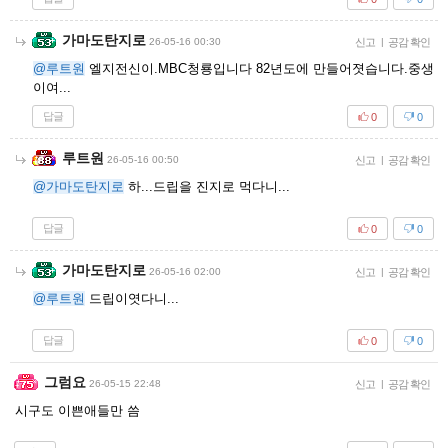
가마도탄지로
26-05-16 00:30
신고
|
공감 확인
@루트원
엘지전신이.MBC청룡입니다 82년도에 만들어졋습니다.중생
이여...
답글
0
0
루트원
26-05-16 00:50
신고
|
공감 확인
@가마도탄지로
하...드립을 진지로 먹다니...
답글
0
0
가마도탄지로
26-05-16 02:00
신고
|
공감 확인
@루트원
드립이엿다니...
답글
0
0
그럼요
26-05-15 22:48
신고
|
공감 확인
시구도 이쁜애들만 씀