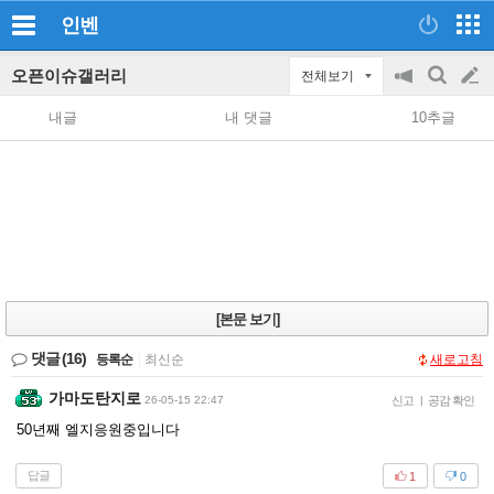
인벤
오픈이슈갤러리
전체보기
공
검
글
지
색
내글
내 댓글
10추글
on/off
쓰
기
[본문 보기]
댓글
(16)
등록순
|
최신순
새로고침
가마도탄지로
26-05-15 22:47
신고
|
공감 확인
50년째 엘지응원중입니다
답글
1
0