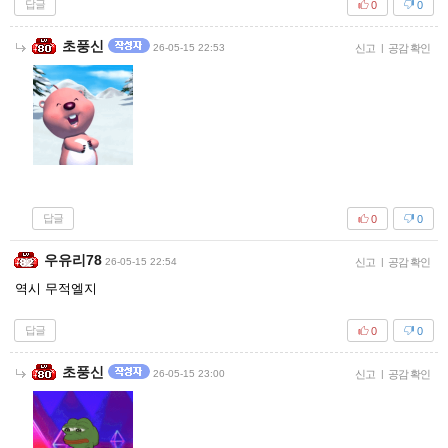
답글
0
0
초풍신
26-05-15 22:53
신고
|
공감 확인
답글
0
0
우유리78
26-05-15 22:54
신고
|
공감 확인
역시 무적엘지
답글
0
0
초풍신
26-05-15 23:00
신고
|
공감 확인