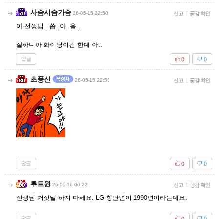
사슴시슴가슴
26-05-15 22:50
신고
|
공감 확인
아 선생님.. 씁..아..음..
잘하니까 화이팅이긴 한데 아..
답글
0
0
초풍신
26-05-15 22:53
신고
|
공감 확인
답글
0
0
루트원
26-05-16 00:22
신고
|
공감 확인
선생님 거짓말 하지 마세요. LG 창단년이 1990년이라는데요.
답글
0
0