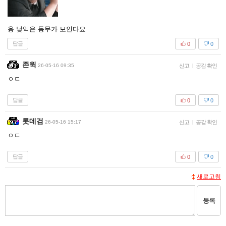
응 낯익은 동무가 보인다요
답글
0
0
존윅
26-05-16 09:35
신고
|
공감 확인
ㅇㄷ
답글
0
0
롯데검
26-05-16 15:17
신고
|
공감 확인
ㅇㄷ
답글
0
0
새로고침
등록