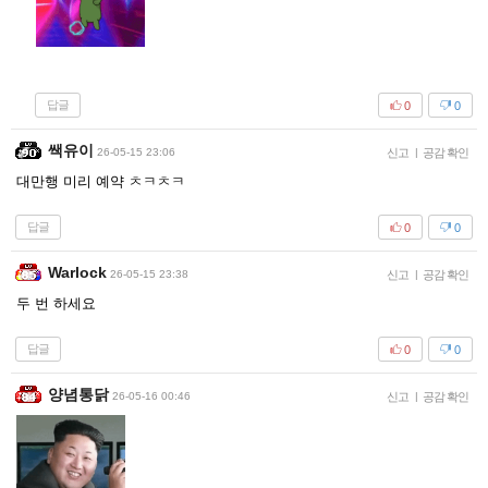
답글
0
0
쌕유이
26-05-15 23:06
신고
|
공감 확인
대만행 미리 예약 ㅊㅋㅊㅋ
답글
0
0
Warlock
26-05-15 23:38
신고
|
공감 확인
두 번 하세요
답글
0
0
양념통닭
26-05-16 00:46
신고
|
공감 확인