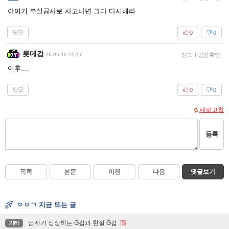
야여기 부실공사로 사고나면 크다 다시해라
답글
0
0
롯데검
26-05-16 15:17
신고
|
공감 확인
어후....
답글
0
0
새로고침
등록
목록
본문
이전
다음
댓글보기
ㅇㅇㄱ 지금 뜨는 글
남자가 상상하는 G컵과 현실 G컵
[5]
기타