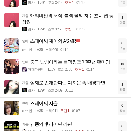
댓글
입사
Lv.94
조회 3412
추천 1
01:19
캐리비안의 해적: 블랙 펄의 저주 조니 뎁 등
계층
1
장씬
댓글
입사
Lv.94
조회 3263
추천 1
01:15
스테이씨 재이의 ASMR
연예
0
댓글
배수민
Lv.35
조회 669
01:14
중구 난방이라는 블랙핑크 10주년 팬미팅
연예
10
댓글
어쩌다한번
Lv.77
조회 2775
추천 1
01:14
실제로 존재한다는 디지몬 속 배경화면
계층
1
댓글
입사
Lv.94
조회 2409
01:11
스테이씨 자윤
연예
0
댓글
배수민
Lv.35
조회 911
추천 1
01:07
김풍의 후라이팬 라면
계층
6