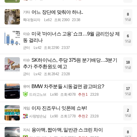
어느 장단에 맞춰야 하냐..
기타
8
댓글
특대형피자
Lv.62
조회 2390
23:38
미국 '마이너스 고용' 쇼크…9월 금리인상 제
이슈
6
동 걸리나
댓글
균터
Lv.42
조회 2290
23:37
SK하이닉스, 주당 375원 분기배당…3분기
이슈
18
추가 주주환원도 예고
댓글
균터
Lv.42
조회 2842
23:28
BMW 차주분들 시동걸면 광고떠요?
유머
17
댓글
드라고노브
Lv.90
조회 4078
추천 1
23:28
이자 진죠우니 잇폰메 쇼부!
게임
2
댓글
사랑방손님
Lv.90
조회 1778
추천 2
23:28
용아맥, 짭아맥, 일반관 스크린 차이
지식
8