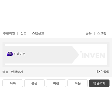
추천확인
신고
스팸신고
공유
스크랩
키메이커
메뉴
인장보기
EXP 40%
목록
본문
이전
다음
댓글쓰기