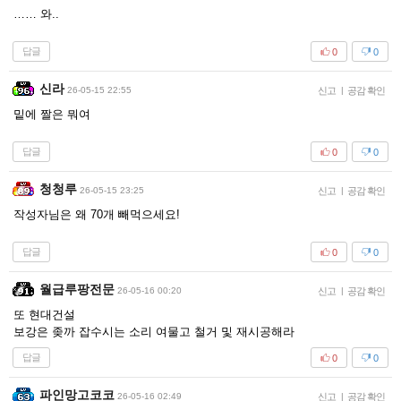
…… 와..
답글
0
0
신라
26-05-15 22:55
신고
|
공감 확인
밑에 짤은 뭐여
답글
0
0
청청루
26-05-15 23:25
신고
|
공감 확인
작성자님은 왜 70개 빼먹으세요!
답글
0
0
월급루팡전문
26-05-16 00:20
신고
|
공감 확인
또 현대건설
보강은 좆까 잡수시는 소리 여물고 철거 및 재시공해라
답글
0
0
파인망고코코
26-05-16 02:49
신고
|
공감 확인