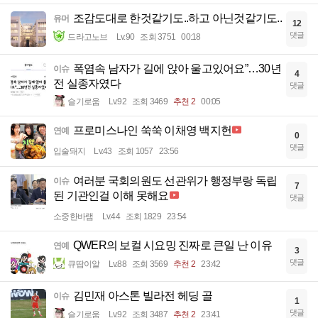
조감도대로 한것같기도..하고 아닌것같기도..
유머
12
댓글
드라고노브
Lv.90
조회 3751
00:18
폭염속 남자가 길에 앉아 울고있어요”…30년
이슈
4
전 실종자였다
댓글
슬기로움
Lv.92
조회 3469
추천 2
00:05
프로미스나인 쑥쑥 이채영 백지헌
연예
0
댓글
입술돼지
Lv.43
조회 1057
23:56
여러분 국회의원도 선관위가 행정부랑 독립
이슈
7
된 기관인걸 이해 못해요
댓글
소중한바램
Lv.44
조회 1829
23:54
QWER의 보컬 시요밍 진짜로 큰일 난 이유
연예
3
댓글
큐땁이알
Lv.88
조회 3569
추천 2
23:42
김민재 아스톤 빌라전 헤딩 골
이슈
1
댓글
슬기로움
Lv.92
조회 3487
추천 2
23:41