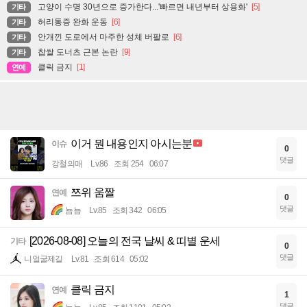
고양이 수명 30년으로 증가한다...'빠르면 내년부터 상용화'
[5]
기타
허리통증 완화 운동
[6]
기타
안개낀 도로에서 마주한 성체 버팔로
[6]
기타
찹쌀 도너츠 근본 논란
[9]
기타
클릭 금지
[1]
연예
이거 뭔 내용인지 아시는분
이슈
0
댓글
강철의매
Lv.86
조회 254
06:07
쯔위 움짤
연예
0
댓글
뇸뇸
Lv.85
조회 342
06:05
[2026-08-08] 오늘의 전국 날씨 & 띠별 운세
기타
0
댓글
니얼굴제길
Lv.81
조회 614
05:02
클릭 금지
연예
1
댓글