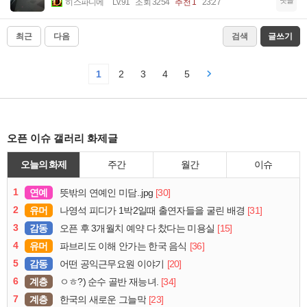
댓글
히스파니에
Lv.91
조회 3254
추천 1
23:27
최근
다음
검색
글쓰기
1
2
3
4
5
오픈 이슈 갤러리 화제글
오늘의 화제
주간
월간
이슈
1
연예
[30]
뜻밖의 연예인 미담..jpg
2
유머
[31]
나영석 피디가 1박2일때 출연자들을 굴린 배경
3
감동
[15]
오픈 후 3개월치 예약 다 찼다는 미용실
4
유머
[36]
파브리도 이해 안가는 한국 음식
5
감동
[20]
어떤 공익근무요원 이야기
6
계층
[34]
ㅇㅎ?) 순수 골반 재능녀.
7
계층
[23]
한국의 새로운 그늘막