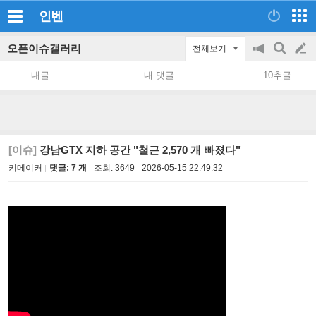
인벤
오픈이슈갤러리
전체보기
공
검
글
지
색
내글
내 댓글
10추글
on/off
쓰
기
[이슈]
강남GTX 지하 공간 "철근 2,570 개 빠졌다"
키메이커
댓글: 7 개
조회:
3649
2026-05-15 22:49:32