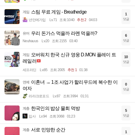
스팀 무료 게임 - Breathedge
게임
1
댓글
년만에가입
Lv.71
조회 1040
추천 2
04:03
우리 돈가스 먹을까 라멘 먹을까?
유머
6
댓글
Neuhauus
Lv.20
조회 2155
03:40
오버워치 한국 신규 영웅 D.MON 플레이 트
게임
10
레일러
댓글
세프라딘
Lv.85
조회 2005
추천 1
01:38
이혼녀 → 1조 사업가 할리우드에 복수한 이
연예
0
여자
댓글
라라크로포드
Lv.87
조회 3994
01:31
한국인의 밥상 물회 먹방
계층
5
댓글
입사
Lv.94
조회 3068
01:23
서로 민망한 순간
계층
1