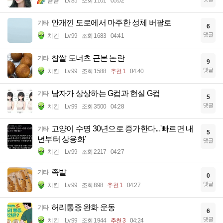
뇸뇸
Lv.85
조회 1101
05:02
안개낀 도로에서 마주한 성체 버팔로
기타
6
댓글
치킨
Lv.99
조회 1683
04:41
찹쌀 도너츠 근본 논란
기타
9
댓글
치킨
Lv.99
조회 1588
추천 1
04:40
남자가 상상하는 G컵과 현실 G컵
기타
5
댓글
치킨
Lv.99
조회 3500
04:28
고양이 수명 30년으로 증가한다...'빠르면 내
기타
5
년부터 상용화'
댓글
치킨
Lv.99
조회 2217
04:27
족발
기타
0
댓글
치킨
Lv.99
조회 898
추천 1
04:27
허리통증 완화 운동
기타
6
댓글
치킨
Lv.99
조회 1944
추천 3
04:24