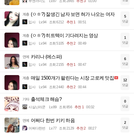
댓글
부엔까미노
Lv.87
조회 2865
추천 3
01:00
(ㅇㅎ?) 잘생긴 남자 보면 혀가 나오는 여자
계층
5
댓글
입사
Lv.94
조회 6212
추천 1
00:51
(ㅇㅎ?) 히트텍이 기다려지는 영상
계층
1
댓글
입사
Lv.94
조회 5105
추천 2
00:49
카리나 (에스파)
연예
6
댓글
입사
Lv.94
조회 2155
추천 1
00:47
매일 1500개가 팔린다는 시장 고로케 맛집
계층
12
댓글
입사
Lv.94
조회 2440
추천 2
00:44
출석체크 해슴?
기타
0
댓글
사실난라쿤
Lv.89
조회 856
추천 1
00:32
어쩌다 한번 키키 하음
연예
2
댓글
어쩌다한번
Lv.77
조회 2129
추천 2
00:27