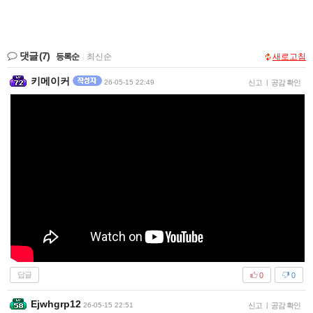
댓글
(7)
등록순
|
최신순
새로고침
키메이커
26-05-15 22:49
신고
|
공감 확인
답글
0
0
Ejwhgrp12
26-05-15 22:51
신고
|
공감 확인