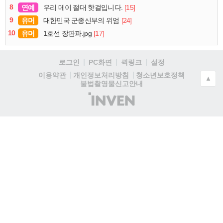
8
연예
[15]
우리 메이 절대 핫걸입니다.
9
유머
[24]
대한민국 군종신부의 위엄
10
유머
[17]
1호선 장판파.jpg
로그인
PC화면
퀵링크
설정
청소년보호정책
이용약관
개인정보처리방침
▲
불법촬영물신고안내
(주)
인
벤