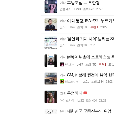
후방조심 ㅡ 우한경
기타
입술돼지
Lv.43
조회 623
23:23
이 대통령, ISA·주가 누르
이슈
균터
Lv.42
조회 505
추천 1
23:22
'불안과 기대 사이' 널뛰는 
이슈
균터
Lv.42
조회 393
23:18
(ytb) 데뷔초에 스트레스
기타
옆사마
Lv.87
조회 450
추천 1
23:1
GM, 쉐보레 뒷전에 뷰익 한
기타
히스파니에
Lv.91
조회 1134
23:03
무엄하다!
연예
아이스티이
Lv.32
조회 454
23:02
대한민국 군종신부의 위엄
유머