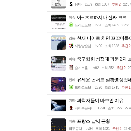
썽바
Lv.89
조회 1367
추천 2
22:57
아~ ㅈㄹ하지마 진짜 ㅋㅋ
이슈
드라고노브
Lv.90
조회 1489
22:55
현재 나이로 치면 꼬꼬마들
감동
사랑방손님
Lv.90
조회 1288
추천 2
축구협회 성접대 파문 2차 
이슈
슬기로움
Lv.92
조회 852
추천 2
22
유세윤 콘서트 실황영상떳
연예
드라고노브
Lv.90
조회 1715
추천 1
과학자들이 바보인 이유
기타
파이혹은파어
Lv.91
조회 1227
22:
프랑스 날씨 근황
계층
작두콩차
Lv.84
조회 1521
추천 2
22:4