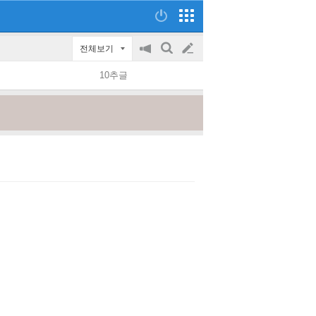
전체보기
공
검
글
지
색
10추글
on/off
쓰
기