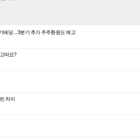
 분기배당…3분기 추가 주주환원도 예고
광고떠요?
크린 차이