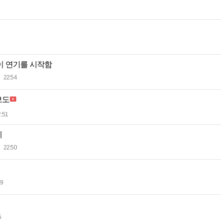
이 연기를 시작함
22:54
보도
:51
네
22:50
49
5