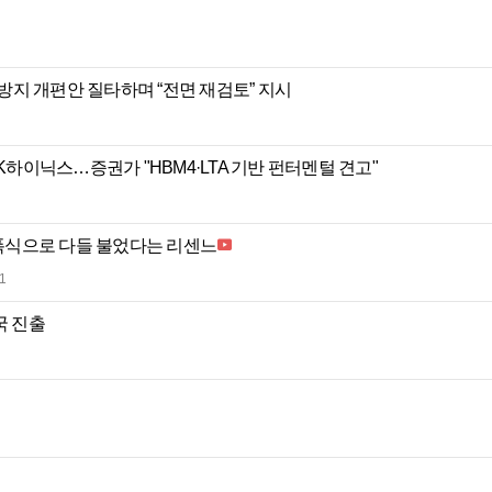
기 방지 개편안 질타하며 “전면 재검토” 지시
SK하이닉스…증권가 "HBM4·LTA 기반 펀터멘털 견고"
성 폭식으로 다들 불었다는 리센느
1
국 진출