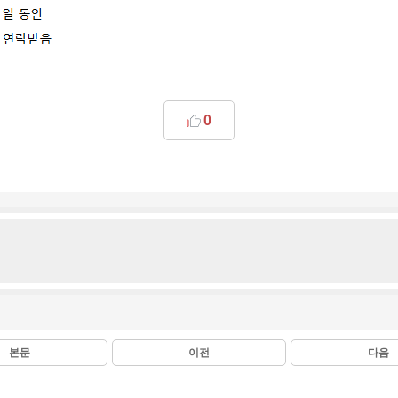
0
본문
이전
다음