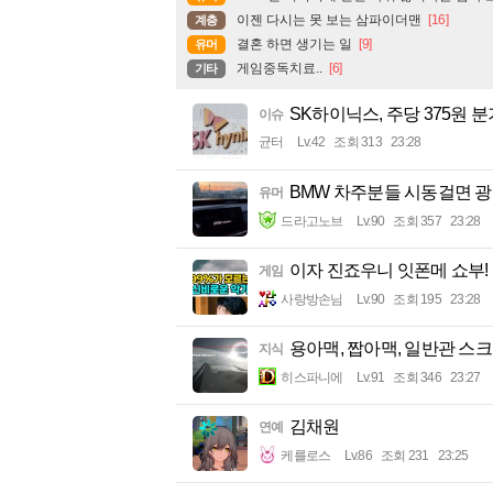
이젠 다시는 못 보는 삼파이더맨
[16]
계층
결혼 하면 생기는 일
[9]
유머
게임중독치료..
[6]
기타
SK하이닉스, 주당 375원
이슈
균터
Lv.42
조회 313
23:28
BMW 차주분들 시동걸면 
유머
드라고노브
Lv.90
조회 357
23:28
이자 진죠우니 잇폰메 쇼부!
게임
사랑방손님
Lv.90
조회 195
23:28
용아맥, 짭아맥, 일반관 스
지식
히스파니에
Lv.91
조회 346
23:27
김채원
연예
케를로스
Lv.86
조회 231
23:25