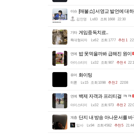
[매불쇼] 서영교 발언에 대
이슈
김인영
Lv.83
조회 1668
22:30
게임중독치료..
기타
특대형피자
Lv.62
조회 1777
추천 1
22
밥 못먹을까봐 급해진 원이
연예
아이스티이
Lv.32
조회 907
추천 4
22:
화이팅
유머
히롣
Lv.15
조회 1098
추천 2
22:08
백제 자객과 프리티걸 ㅋㅋ
연예
아이스티이
Lv.32
조회 973
추천 2
22:
단지 내 방송 아나운서를 바
계층
입사
Lv.94
조회 4562
추천 5
21:44