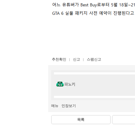
추천확인
신고
스팸신고
파노키
메뉴
인장보기
목록