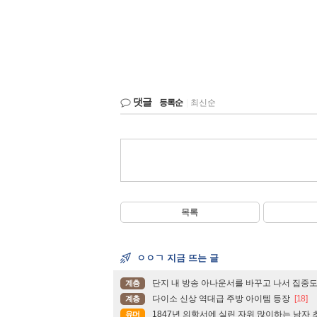
댓글
등록순
|
최신순
목록
ㅇㅇㄱ 지금 뜨는 글
단지 내 방송 아나운서를 바꾸고 나서 집중
계층
다이소 신상 역대급 주방 아이템 등장
[18]
계층
1847년 의학서에 실린 자위 많이하는 남자
유머