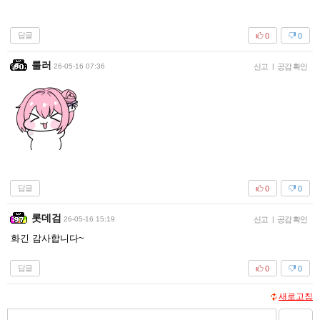
답글
0
0
룰러
26-05-16 07:36
신고
|
공감 확인
답글
0
0
롯데검
26-05-16 15:19
신고
|
공감 확인
화긴 감사합니다~
답글
0
0
새로고침