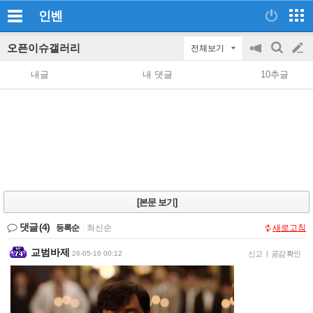
인벤
오픈이슈갤러리
전체보기
공
검
글
지
색
내글
내 댓글
10추글
on/off
쓰
기
[본문 보기]
댓글
(4)
등록순
|
최신순
새로고침
교범바제
26-05-16 00:12
신고
|
공감 확인