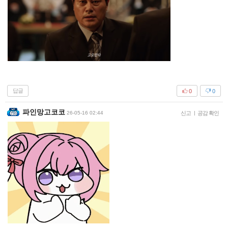
답글
0
0
파인망고코코
26-05-16 02:44
신고
|
공감 확인