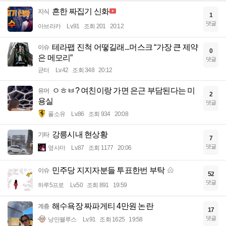
흔한 짜집기 신화
지식
1
댓글
아브라카
Lv.91
조회 201
20:12
테라팹 진척 어떻길래...머스크 “가장 큰 제약
이슈
0
은 메모리”
댓글
균터
Lv.42
조회 348
20:12
ㅇㅎㅂ? 여친이랑 가면 은근 부담된다는 미
유머
2
용실
댓글
풀소유
Lv.86
조회 934
20:08
강릉시내 현상황
기타
7
댓글
옆사마
Lv.87
조회 1177
20:06
민주당 지지자분들 투표한번 부탁
이슈
52
댓글
하루5프로
Lv.50
조회 891
19:59
해수욕장 짜파게티 4만원 논란
계층
17
댓글
낭만블루스
Lv.91
조회 1625
19:58