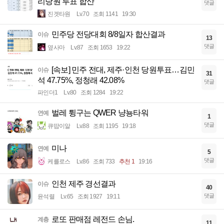
리당원 투표 합산
댓글
진겟타원
Lv.70
조회 1141
19:30
민주당 전당대회 8/8일자 합산결과
이슈
13
댓글
옆사마
Lv.87
조회 1653
19:22
[속보] 민주 전대, 제주·인천 당원투표…김민
이슈
31
석 47.75%, 정청래 42.08%
댓글
파인더1
Lv.80
조회 1284
19:22
벌레 튕구는 QWER 냥뇽타워
연예
1
댓글
큐땁이알
Lv.88
조회 1195
19:18
미나
연예
5
댓글
케를로스
Lv.86
조회 733
추천 1
19:16
인천 제주 경선결과
이슈
40
댓글
윤석렬
Lv.65
조회 1927
19:11
로또 판매점 레전드 손님.
계층
11