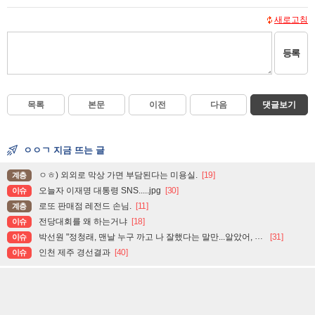
새로고침
등록
목록
본문
이전
다음
댓글보기
ㅇㅇㄱ 지금 뜨는 글
ㅇㅎ) 외외로 막상 가면 부담된다는 미용실.
[19]
계층
오늘자 이재명 대통령 SNS.....jpg
[30]
이슈
로또 판매점 레전드 손님.
[11]
계층
전당대회를 왜 하는거냐
[18]
이슈
박선원 "정청래, 맨날 누구 까고 나 잘했다는 말만...알았어, 잘했어, 그러니까 이제 그만, 끝"
[31]
이슈
인천 제주 경선결과
[40]
이슈