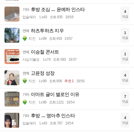
후방 조심 ㅡ 윤예하 인스타
기타
4
댓글
입술돼지
Lv.43
조회 835
19:58
하츠투하츠 지우
연예
1
댓글
치킨
Lv.99
조회 493
19:57
이승철 콘서트
연예
1
댓글
사십이불성
Lv.76
조회 593
19:57
고윤정 성장
연예
4
댓글
치킨
Lv.99
조회 906
추천 1
19:56
이마트 귤이 별로인 이유
기타
7
댓글
치킨
Lv.99
조회 1221
19:54
후방 ㅡ 명아추 인스타
기타
4
댓글
입술돼지
Lv.43
조회 767
19:54