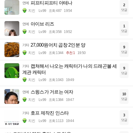
피프티피프티 아테나
연예
2
댓글
치킨
Lv.99
조회 487
19:54
아이브 리즈
연예
1
댓글
치킨
Lv.99
조회 358
19:52
27,000원어치 곱창 2인분 양
기타
9
댓글
치킨
Lv.99
조회 1344
추천 1
19:50
캡쳐해서 나오는 캐릭터가 나의 드래곤볼 세
기타
9
계관 캐릭터
댓글
치킨
Lv.99
조회 1043
19:49
스윙스가 거르는 여자
연예
10
댓글
치킨
Lv.99
조회 1384
19:47
호프 제작진 인스타
기타
3
댓글
치킨
Lv.99
조회 1113
19:44