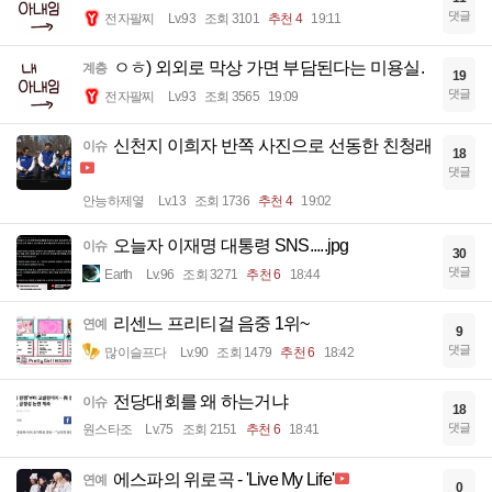
댓글
전자팔찌
Lv.93
조회 3101
추천 4
19:11
ㅇㅎ) 외외로 막상 가면 부담된다는 미용실.
계층
19
댓글
전자팔찌
Lv.93
조회 3565
19:09
신천지 이희자 반쪽 사진으로 선동한 친청래
이슈
18
댓글
안능하제옇
Lv.13
조회 1736
추천 4
19:02
오늘자 이재명 대통령 SNS.....jpg
이슈
30
댓글
Earth
Lv.96
조회 3271
추천 6
18:44
리센느 프리티걸 음중 1위~
연예
9
댓글
많이슬프다
Lv.90
조회 1479
추천 6
18:42
전당대회를 왜 하는거냐
이슈
18
댓글
원스타조
Lv.75
조회 2151
추천 6
18:41
에스파의 위로곡 - 'Live My Life'
연예
0