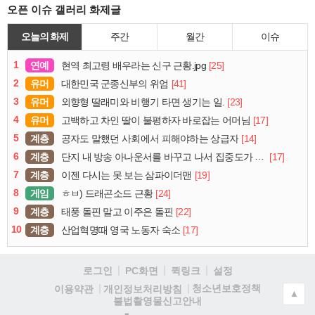
오픈 이슈 갤러리 화제글
오늘의 화제
주간
월간
이슈
1
연예
[25]
현역 최고령 배우라는 신구 근황.jpg
2
유머
[41]
대한민국 군종신부의 위엄
3
유머
[23]
외향형 딸래미와 비행기 타면 생기는 일.
4
유머
[17]
고백하고 차인 딸이 불평하자 바로잡는 어머님
5
계층
[14]
공자도 말했던 사회에서 피해야하는 상급자
6
계층
[17]
단지 내 방송 아나운서를 바꾸고 나서 집중도가 확 올라갔다는 한 아파트의 안내방송
7
계층
[19]
이젠 다시는 못 보는 삼파이더맨
8
게임
[24]
ㅎㅂ) 드래곤소드 근황
9
계층
[22]
태풍 돌핀 말고 이주은 돌핀
10
계층
[17]
산업혁명때 영국 노동자 숙소
로그인
PC화면
퀵링크
설정
청소년보호정책
이용약관
개인정보처리방침
▲
불법촬영물신고안내