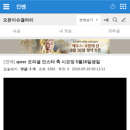
인벤
오픈이슈갤러리
전체보기
공
검
글
지
색
내글
내 댓글
10추글
on/off
쓰
기
[연예]
qwer 오피셜 인스타 축 시요밍 5월16일생일
입술돼지
댓글: 3 개
조회:
3382
추천:
4
2026-05-16 00:13:12