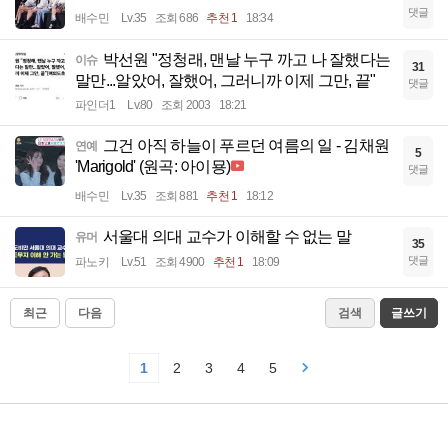
댓글
배수민
Lv.35
조회 686
추천 1
18:34
박선원 "정청래, 맨날 누구 까고 나 잘했다는
이슈
31
말만...알았어, 잘했어, 그러니까 이제 그만, 끝"
댓글
파인더1
Lv.80
조회 2003
18:21
그건 아직 하늘이 푸르던 여름의 일 - 김채원
연예
5
'Marigold' (원곡: 아이묭)
댓글
배수민
Lv.35
조회 881
추천 1
18:12
서울대 의대 교수가 이해할 수 없는 말
유머
35
댓글
파노키
Lv.51
조회 4900
추천 1
18:09
최근
다음
검색
글쓰기
1
2
3
4
5