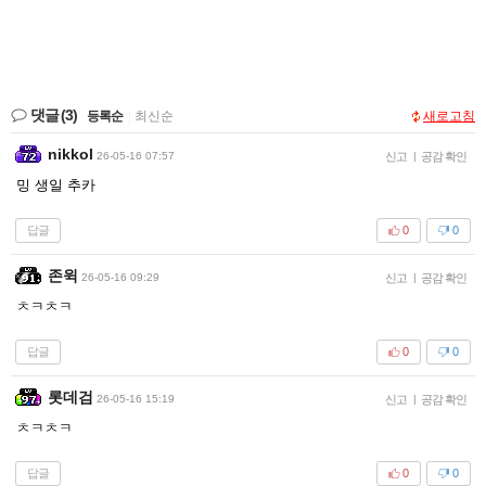
댓글
(3)
등록순
|
최신순
새로고침
nikkol
26-05-16 07:57
신고
|
공감 확인
밍 생일 추카
답글
0
0
존윅
26-05-16 09:29
신고
|
공감 확인
ㅊㅋㅊㅋ
답글
0
0
롯데검
26-05-16 15:19
신고
|
공감 확인
ㅊㅋㅊㅋ
답글
0
0