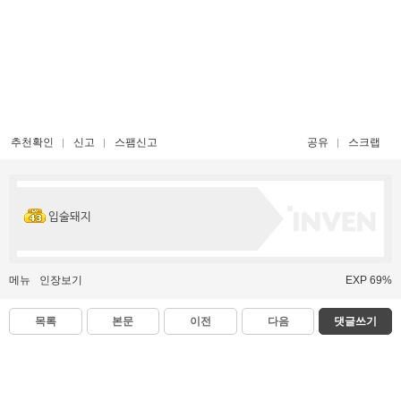
추천확인
신고
스팸신고
공유
스크랩
입술돼지
메뉴
인장보기
EXP 69%
목록
본문
이전
다음
댓글쓰기