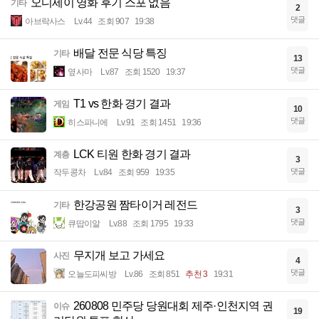
오디세이 영화 후기 스포 없음
기타
2
댓글
아브락사스
Lv.44
조회 907
19:38
배달 전문 식당 특징
기타
13
댓글
옆사마
Lv.87
조회 1520
19:37
T1 vs 한화 경기 결과
게임
10
댓글
히스파니에
Lv.91
조회 1451
19:36
LCK 티원 한화 경기 결과
계층
3
댓글
작두콩차
Lv.84
조회 959
19:35
한강공원 짬타이거 레전드
기타
3
댓글
큐땁이알
Lv.88
조회 1795
19:33
무지개 보고 가세요
사진
4
댓글
오늘도피씨방
Lv.86
조회 851
추천 3
19:31
260808 민주당 당원대회 제주·인천지역 권
이슈
19