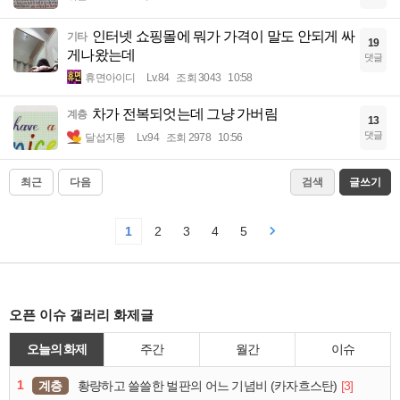
인터넷 쇼핑몰에 뭐가 가격이 말도 안되게 싸
기타
19
게나왔는데
댓글
휴면아이디
Lv.84
조회 3043
10:58
차가 전복되엇는데 그냥 가버림
계층
13
댓글
달섭지롱
Lv.94
조회 2978
10:56
최근
다음
검색
글쓰기
1
2
3
4
5
오픈 이슈 갤러리 화제글
오늘의 화제
주간
월간
이슈
1
계층
[3]
황량하고 쓸쓸한 벌판의 어느 기념비 (카자흐스탄)