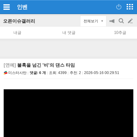
인벤
오픈이슈갤러리
전체보기
공
검
글
지
색
내글
내 댓글
10추글
on/off
쓰
기
[연예]
불혹을 넘긴 '비'의 댄스 타임
미스터사탄
댓글: 6 개
조회:
4399
추천:
2
2026-05-16 00:29:51