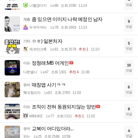
댓글
너빨갱이지
Lv.86
조회 1590
11:14
좀 있으면 이미지 나락 예정인 남자
계층
9
댓글
두부두꺼비
Lv.78
조회 1963
11:13
ㅇㅎ) 일본처자
기타
5
댓글
제르만크록
Lv.81
조회 2578
추천 1
11:10
정청래:MB 어게인
이슈
10
댓글
다른별사
Lv.47
조회 1301
추천 4
11:08
매칭앱 사기ㅋㅋ
유머
6
댓글
특대형피자
Lv.62
조회 2785
11:03
조직이 전혀 동원되지않는 양반
이슈
8
댓글
MINUKE
Lv.77
조회 1511
추천 1
11:02
교복이 어디있더라...
유머
4
댓글
위논
Lv.25
조회 2586
10:59