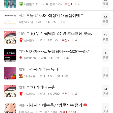
댓글
너빨갱이지
Lv.86
조회 1257
추천 1
11:43
오늘 14:00에 예정된 개꿀잼이벤트
이슈
10
댓글
백합에이슬
Lv.57
조회 1850
11:42
ㅇㅎ) 무슨 씹덕겜 2주년 코스프레 모음.
계층
15
댓글
전자팔찌
Lv.93
조회 1751
추천 2
11:40
먼가아~~~잘못되써어~~~실화?구라?
기타
4
댓글
Deadpool
Lv.88
조회 1393
11:37
파라파라 추는 유나
연예
3
댓글
달섭지롱
Lv.94
조회 1270
11:36
ㅇㅎ) 카리나 근황.
연예
14
댓글
전자팔찌
Lv.93
조회 2582
추천 1
11:34
거제지역 해수욕장 방문자수 증가.
계층
3
댓글
영원한하늘
Lv.71
조회 1168
추천 1
11:34