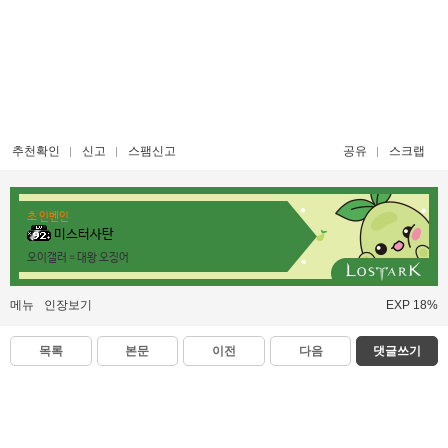
추천확인
신고
스팸신고
공유
스크랩
초 인벤인
미스터사탄
오이갤러 = 대왕 오징어
메뉴
인장보기
EXP 18%
목록
본문
이전
다음
댓글쓰기