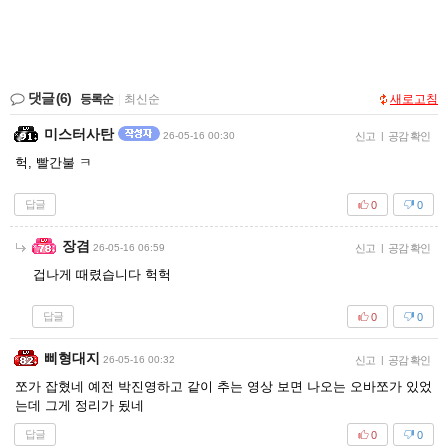
댓글
(6)
등록순
|
최신순
새로고침
미스터사탄
26-05-16 00:30
신고
|
공감 확인
헉, 빨간불 ㅋ
답글
0
0
장겸
26-05-16 06:59
신고
|
공감 확인
겁나게 때렸습니다 헉헉
답글
0
0
삐형대지
26-05-16 00:32
신고
|
공감 확인
쪼가 잡혔네 예전 박진영하고 같이 추는 영상 보면 나오는 오바쪼가 있었
는데 그게 정리가 됬네
답글
0
0