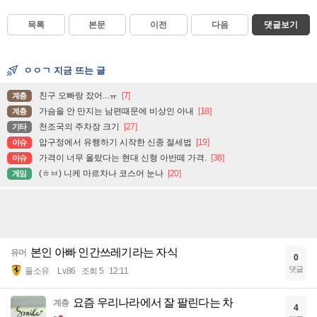
목록
본문
이전
다음
댓글보기
ㅇㅇㄱ 지금 뜨는 글
친구 오빠랑 잤어...ㅠ
[7]
계층
가슴을 안 만지는 남편때문에 비상인 아내
[18]
계층
천조국의 주차장 크기
[27]
기타
압구정에서 유행하기 시작한 신종 절세법
[19]
이슈
가격이 너무 올랐다는 현대 신형 아반떼 가격.
[38]
이슈
(ㅎㅂ) 니케 마르차나 코스어 눈나
[20]
게임
본인 아빠 인간쓰레기라는 자식
유머
0
댓글
풀소유
Lv.86
조회 5
12:11
요즘 우리나라에서 잘 팔린다는 차
계층
4