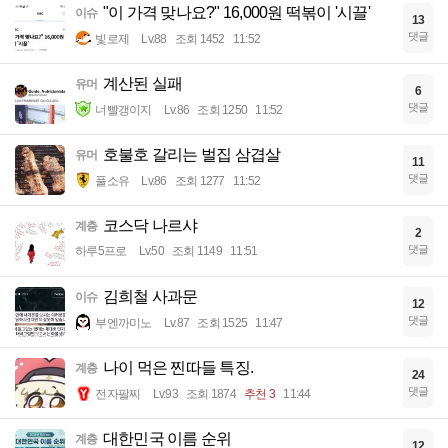
"이 가격 맞나요?" 16,000원 떡볶이 '시끌'
이슈
13
댓글
빛로제
Lv.88
조회 1452
11:52
계산된 실패
유머
6
댓글
너빨갱이지
Lv.86
조회 1250
11:52
호불호 갈리는 벌집 삼겹살
유머
11
댓글
풀소유
Lv.86
조회 1277
11:52
코스닥 나르샤
계층
2
댓글
하루5프로
Lv.50
조회 1149
11:51
김희철 사과문
이슈
12
댓글
부엔까미노
Lv.87
조회 1525
11:47
나이 먹은 찐따들 특징.
계층
24
댓글
전자팔찌
Lv.93
조회 1874
추천 3
11:44
대한민국 이름 순위
계층
12