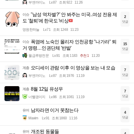
부엔까미노
Lv.87
조회 922
11:26
"남성 역차별?" 안 봐주는 미국..여성 전용 제
이슈
2
도 '철퇴'에 한국도 '비상
댓글
영원한하늘
Lv.71
조회 1248
11:23
폭염에 노숙인 몰리자 인천공항 "나가라" 퇴
이슈
15
거 명령…인권단체 '반발'
댓글
월급루팡전문
Lv.91
조회 1183
추천 1
11:20
오디세이 관람 이후 이 영상을 보는 내 모습
계층
7
댓글
부엔까미노
Lv.87
조회 1976
11:19
8월 12일 유성우
계층
7
댓글
너빨갱이지
Lv.86
조회 1081
11:19
남자라면 이거 못참는다
유머
4
댓글
Maxim
Lv.91
조회 1860
11:16
개조된 동물들
유머
4