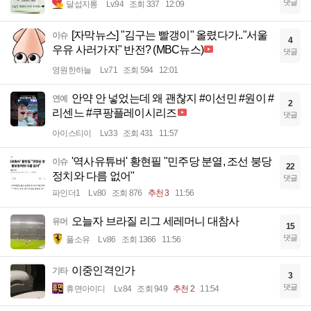
댓글
달섭지롱
Lv.94
조회 337
12:09
[자막뉴스] "김구는 빨갱이" 올렸다가.."서울
이슈
4
우유 사러가자" 반전? (MBC뉴스)
댓글
영원한하늘
Lv.71
조회 594
12:01
안약 안 넣었는데 왜 괜찮지 #이선민 #원이 #
연예
2
리센느 #쿠팡플레이시리즈
댓글
아이스티이
Lv.33
조회 431
11:57
'역사유튜버' 황현필 "민주당 분열, 조선 붕당
이슈
22
정치와 다름 없어"
댓글
파인더1
Lv.80
조회 876
추천 3
11:56
오늘자 브라질 리그 세레머니 대참사
유머
15
댓글
풀소유
Lv.86
조회 1366
11:56
이중인격인가
기타
3
댓글
휴면아이디
Lv.84
조회 949
추천 2
11:54