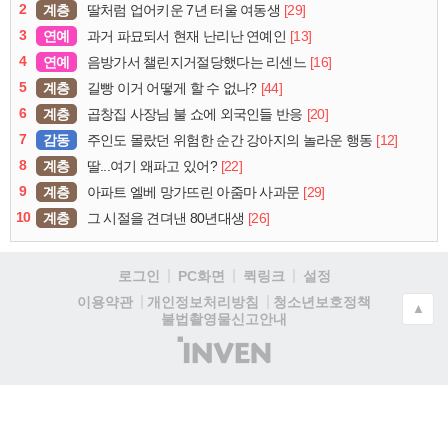
2
계층
[29]
딸처럼 업어키운 7년 터울 여동생
3
연예
[13]
과거 파묘되서 현재 난리난 연예인
4
연예
[16]
음방가서 챌린지거절당했다는 리센느
5
계층
[44]
길빵 이거 어떻게 할 수 없나?
6
계층
[20]
곱창집 사장님 불 쇼에 외국인들 반응
7
감동
[12]
주인도 몰랐던 위험한 순간 강아지의 놀라운 행동
8
계층
[22]
딸...여기 왜파고 있어?
9
계층
[29]
아파트 엘베 망가뜨린 아줌마 사과문
10
계층
[26]
그 시절을 견뎌낸 80년대생
로그인
PC화면
퀵링크
설정
청소년보호정책
이용약관
개인정보처리방침
▲
불법촬영물신고안내
(주)
인
벤