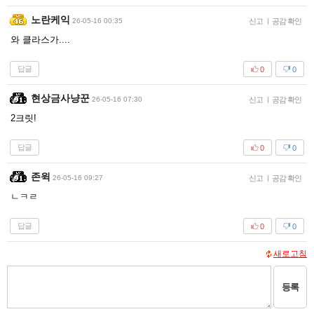
노란케익
26-05-16 00:35
신고
|
공감 확인
와 클라스가....
답글
0
0
현상금사냥꾼
26-05-16 07:30
신고
|
공감 확인
2크릿!
답글
0
0
존윅
26-05-16 09:27
신고
|
공감 확인
ㄴㅋㄹ
답글
0
0
새로고침
등록