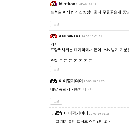
idiotbox
26-05-16 01:19
트석열 이새퀴 시진핑핑이한테 무릎꿇은게 증명
답글
Asumikana
26-05-16 01:21
역시
도람뿌새끼는 대가리에서 돈이 95% 넘게 지분
오직 돈 돈 돈 돈 돈 돈 돈
답글
아이쨩기여어
26-05-16 01:25
대답 못한게 자랑이다 ㅋㅋ
답글
아이쨩기여어
26-05-16 01:28
그 패기롭던 트럼프 어디갔냐고~