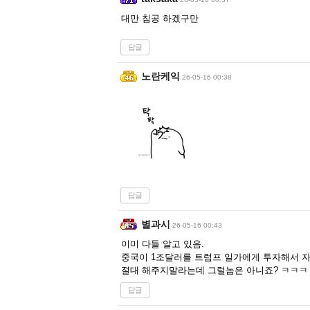
대만 침공 하겠구만
답글
노란케익
26-05-16 00:38
답글
별과시
26-05-16 00:43
이미 다들 알고 있음.
중국이 1조달러를 트럼프 일가에게 투자해서 자
절대 해주지말라는데 그럴놈은 아니죠? ㅋㅋㅋ
답글