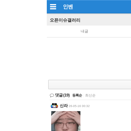
인벤
오픈이슈갤러리
내글
댓글
(19)
등록순
|
최신순
신라
26-05-16 00:32