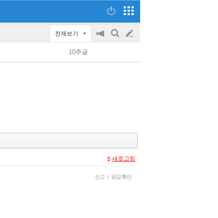
전체보기
공
검
글
지
색
10추글
on/off
쓰
기
새로고침
신고
|
공감 확인