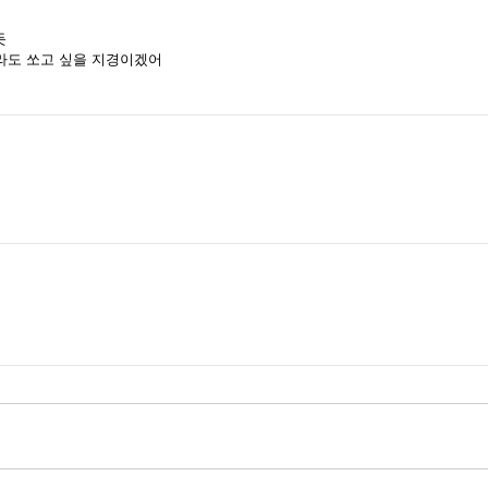
듯
라도 쏘고 싶을 지경이겠어