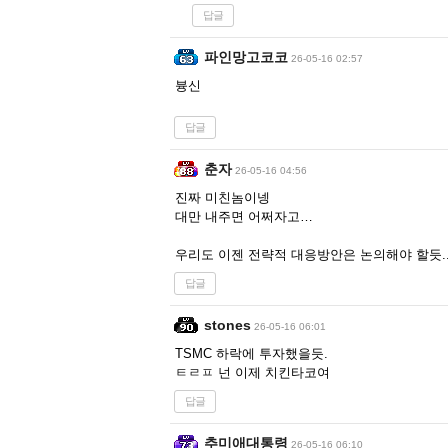
답글
파인망고코코
26-05-16 02:57
븅신
답글
춘자
26-05-16 04:56
진짜 미친놈이넹
대만 내주면 어쩌자고…
우리도 이젠 전략적 대응방안은 논의해야 할듯..
답글
stones
26-05-16 06:01
TSMC 하락에 투자했을듯.
ㅌㄹㅍ 넌 이제 치킨타코여
답글
추미애대통령
26-05-16 06:10