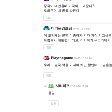
중국이 대만칠때 미국이 도와준다?
도와주면 내 졷을 짜른다
답글
티리온영초딩
26-05-16 06:13
이 모양새는 분명 미중러가 각자 가장 먹고싶
트럼프가 대통령이 되고, 러시아가 우크라에서 
답글
Playthegame
26-05-16 06:44
우리도 결국 핵을 가져야 하긴 할텐데. . 믿을
답글
사티레프
26-05-16 11:34
통일
답글