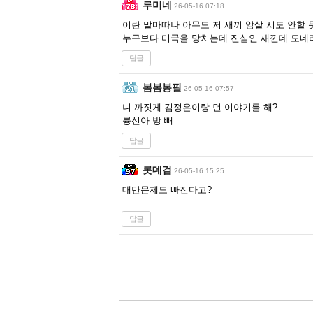
루미네
26-05-16 07:18
이란 말마따나 아무도 저 새끼 암살 시도 안할 
누구보다 미국을 망치는데 진심인 새낀데 도네
답글
봄봄봉필
26-05-16 07:57
니 까짓게 김정은이랑 먼 이야기를 해?
븅신아 방 빼
답글
롯데검
26-05-16 15:25
대만문제도 빠진다고?
답글