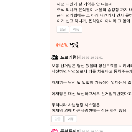
대선 때인가 잘 기억은 안 나는데
추석 되니까 윤석열이 서울역 승강장 까지 
근데 선거법에는 그 아래 내려가서 인사 못하
이거 신고 하니까, 윤석열이 아니라 그 옆에
답글
이동
포로리형님
26-05-16 01:01
보통 선거법은 당선 됐을때 당선무효를 시켜버
낙선하면 낙선으로서 죄를 치뤘다고 퉁쳐주는
저새끼는 당선 될 일말의 가능성이 없다는게 일
이재명은 대선 낙선하고서도 선거법위반했다고
우리나라 사법행정 시스템은
이재명 외에 다른사람한테는 적용 하지 않음
답글
이동
두부두꺼비
26-05-16 00:36