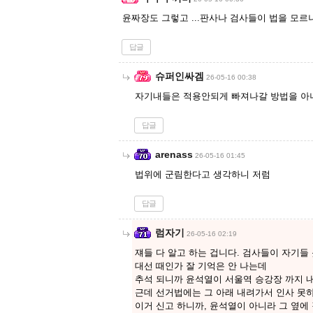
윤짜장도 그렇고 ...판사나 검사들이 법을 모르
답글
슈퍼인싸겜
26-05-16 00:38
자기내들은 적용안되게 빠져나갈 방법을 아
답글
arenass
26-05-16 01:45
법위에 군림한다고 생각하니 저럼
답글
럼자기
26-05-16 02:19
쟤들 다 알고 하는 겁니다. 검사들이 자기들
대선 때인가 잘 기억은 안 나는데
추석 되니까 윤석열이 서울역 승강장 까지 
근데 선거법에는 그 아래 내려가서 인사 못하
이거 신고 하니까, 윤석열이 아니라 그 옆에