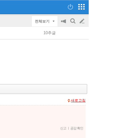
전체보기
공
검
글
지
색
10추글
on/off
쓰
기
새로고침
신고
|
공감 확인