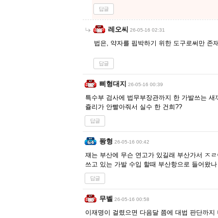
답글
레오씨
26-05-16 02:31
법은, 약자를 핍박하기 위한 도구로써만 존
답글
삐형대지
26-05-16 00:39
특수부 검사에 법무부장관까지 한 가발쓰는 새
쥴리가 안빨아줘서 실수 한 건희??
답글
퐝형
26-05-16 00:42
쟤는 부산에 무슨 연고가 있길래 부산가서 ㅈㄹ
쓰고 있는 가발 수입 할때 부산항으로 들어왔나
답글
무벨
26-05-16 00:58
이재명이 걸렸으면 다음달 쯤에 대법 판단까지