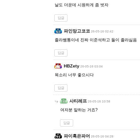
날도 더운데 시원하게 좀 벗자
답글
파인망고코코
26-05-16 02:42
졸라쌤통이네 진짜 이준석하고 둘이 졸라싫음
답글
HBZety
26-05-16 03:04
목소리 너무 좋으시다
답글
사티레프
26-05-16 10:58
여자분 말하는 거죠?
답글
파이혹은파어
26-05-16 04:28