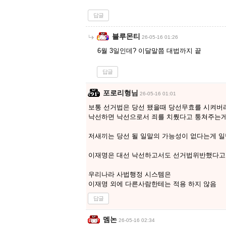
답글
블루몬티
26-05-16 01:26
6월 3일인데? 이달말쯤 대법까지 끝
답글
포로리형님
26-05-16 01:01
보통 선거법은 당선 됐을때 당선무효를 시켜버
낙선하면 낙선으로서 죄를 치뤘다고 퉁쳐주는
저새끼는 당선 될 일말의 가능성이 없다는게 일
이재명은 대선 낙선하고서도 선거법위반했다고
우리나라 사법행정 시스템은
이재명 외에 다른사람한테는 적용 하지 않음
답글
멤논
26-05-16 02:34