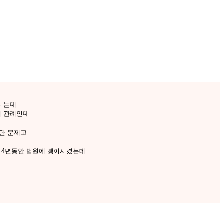
리는데
게 관례인데
단 문제고
 4년동안 법원에 뺑이시켰는데