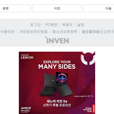
본문
이전
다음
로그인
PC화면
퀵링크
설정
이용약관
개인정보처리방침
청소년보호정책
불법촬영물신고안내
(주)
인
벤