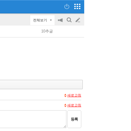
전체보기
공
검
글
지
색
10추글
on/off
쓰
기
새로고침
새로고침
등록