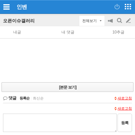
인벤
오픈이슈갤러리
전체보기
공
검
글
지
색
내글
내 댓글
10추글
on/off
쓰
기
[본문 보기]
댓글
등록순
|
최신순
새로고침
새로고침
등록