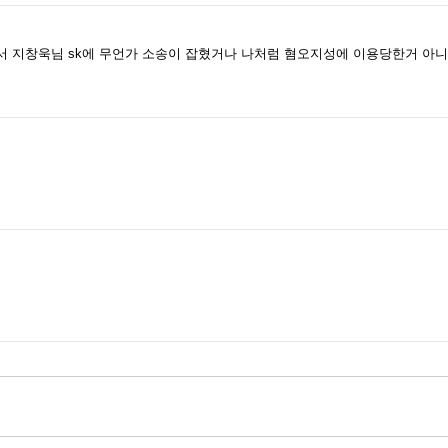
 지창욱님 sk에 무언가 소송이 잡혔거나 나처럼 혐오지성에 이용당한거 아니면