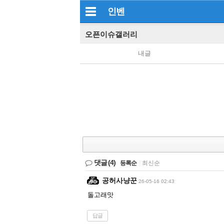
인벤
오픈이슈갤러리
내글
댓글
(4)
등록순
|
최신순
공허사냥꾼
26-05-16 02:43
돌고래맛
답글