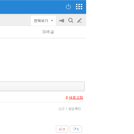
전체보기
공
검
글
지
색
10추글
on/off
쓰
기
새로고침
신고
|
공감 확인
0
0