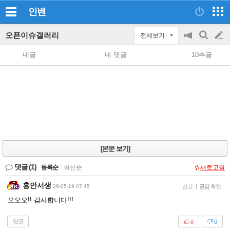
인벤
오픈이슈갤러리
전체보기
공
검
글
지
색
내글
내 댓글
10추글
on/off
쓰
기
[본문 보기]
댓글
(1)
등록순
|
최신순
새로고침
홍안서생
26-05-19 07:45
신고
|
공감 확인
오오오!! 감사합니다!!!
답글
0
0