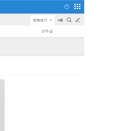
전체보기
공
검
글
지
색
10추글
on/off
쓰
기