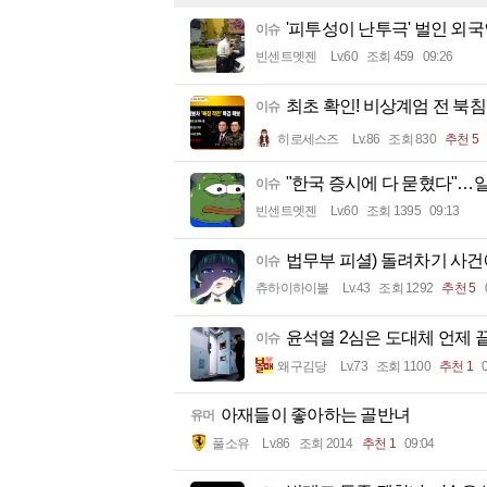
'피투성이 난투극' 벌인 외
이슈
빈센트멧젠
Lv.60
조회 459
09:26
최초 확인! 비상계엄 전 북침
이슈
히로세스즈
Lv.86
조회 830
추천 5
"한국 증시에 다 묻혔다"…일
이슈
빈센트멧젠
Lv.60
조회 1395
09:13
법무부 피셜) 돌려차기 사건
이슈
츄하이하이볼
Lv.43
조회 1292
추천 5
윤석열 2심은 도대체 언제 
이슈
왜구김당
Lv.73
조회 1100
추천 1
아재들이 좋아하는 골반녀
유머
풀소유
Lv.86
조회 2014
추천 1
09:04