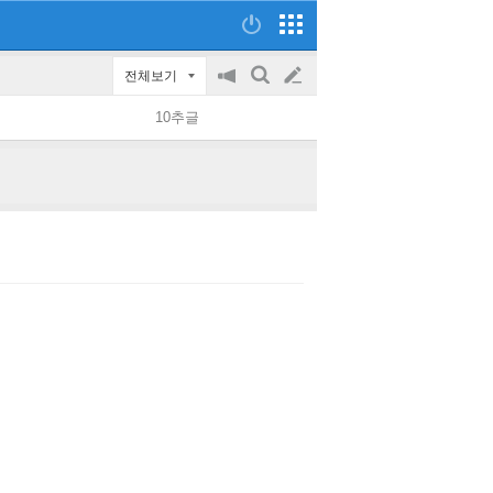
전체보기
공
검
글
지
색
10추글
on/off
쓰
기