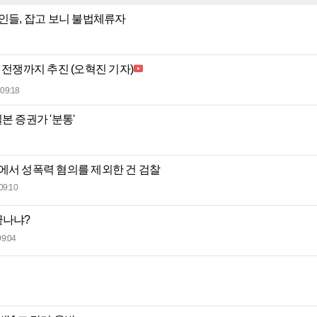
국인들, 잡고 보니 불법체류자
 전쟁까지 추진 (오혁진 기자)
09:18
본 증권가 '분통'
에서 성폭력 혐의를 제외한 건 검찰
09:10
끝나냐?
09:04