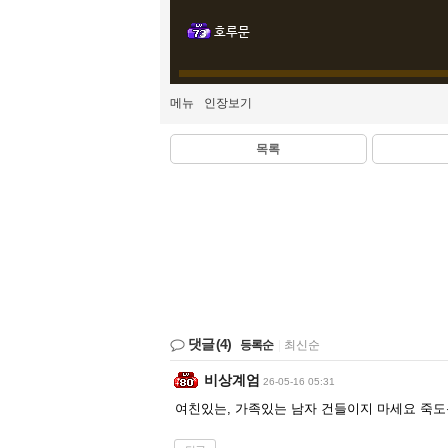
호루문
메뉴
인장보기
목록
댓글
(4)
등록순
|
최신순
비상계엄
26-05-16 05:31
여친있는, 가족있는 남자 건들이지 마세요 죽