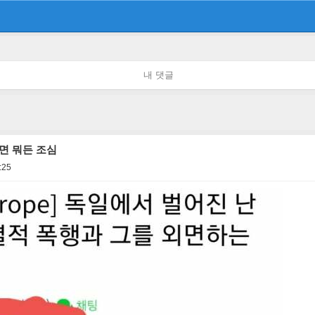
내 댓글
면 뭐든 조심
:25