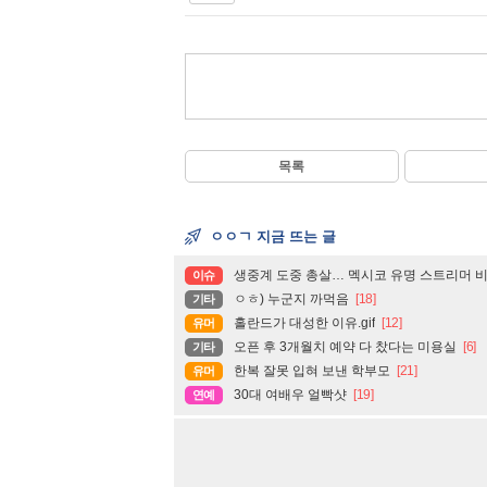
목록
ㅇㅇㄱ 지금 뜨는 글
생중계 도중 총살… 멕시코 유명 스트리머 
이슈
ㅇㅎ) 누군지 까먹음
[18]
기타
홀란드가 대성한 이유.gif
[12]
유머
오픈 후 3개월치 예약 다 찼다는 미용실
[6]
기타
한복 잘못 입혀 보낸 학부모
[21]
유머
30대 여배우 얼빡샷
[19]
연예