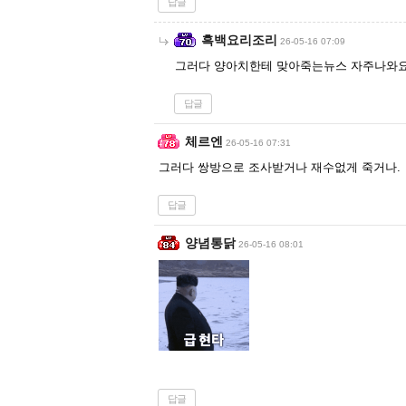
답글
흑백요리조리
26-05-16 07:09
그러다 양아치한테 맞아죽는뉴스 자주나와요
답글
체르엔
26-05-16 07:31
그러다 쌍방으로 조사받거나 재수없게 죽거나.
답글
양념통닭
26-05-16 08:01
답글