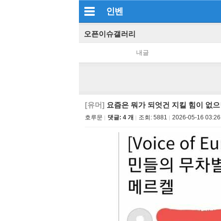
인벤
오픈이슈갤러리
내글
[유머]
요즘은 뭐가 되엇건 지킬 힘이 없으
호루문
댓글: 4 개
조회:
5881
2026-05-16 03:26