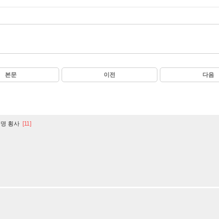
본문
이전
다음
비명 횡사
[11]