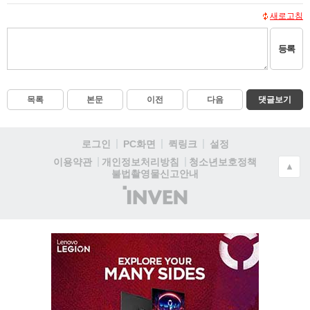
새로고침
등록
목록
본문
이전
다음
댓글보기
로그인
PC화면
퀵링크
설정
청소년보호정책
이용약관
개인정보처리방침
▲
불법촬영물신고안내
(주)
인
벤