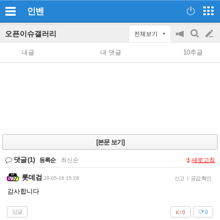
인벤
오픈이슈갤러리
전체보기
공
검
글
지
색
내글
내 댓글
10추글
on/off
쓰
기
[본문 보기]
댓글
(1)
등록순
|
최신순
새로고침
롯데검
26-05-16 15:28
신고
|
공감 확인
감사합니다
답글
0
0