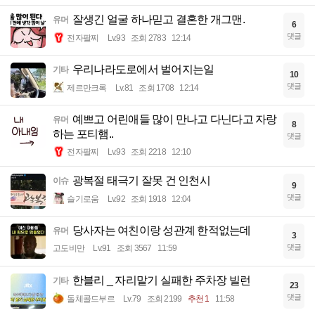
잘생긴 얼굴 하나믿고 결혼한 개그맨.
유머
6
댓글
전자팔찌
Lv.93
조회 2783
12:14
우리나라도로에서 벌어지는일
기타
10
댓글
제르만크록
Lv.81
조회 1708
12:14
예쁘고 어린애들 많이 만나고 다닌다고 자랑
유머
8
하는 포티햄..
댓글
전자팔찌
Lv.93
조회 2218
12:10
광복절 태극기 잘못 건 인천시
이슈
9
댓글
슬기로움
Lv.92
조회 1918
12:04
당사자는 여친이랑 성관계 한적없는데
유머
3
댓글
고도비만
Lv.91
조회 3567
11:59
한블리 _ 자리맡기 실패한 주차장 빌런
기타
23
댓글
돌체콜드부르
Lv.79
조회 2199
추천 1
11:58