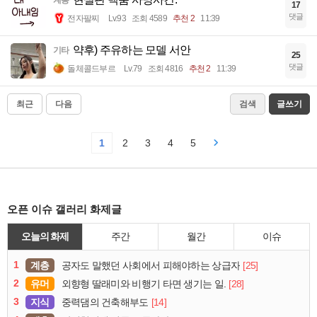
계층
17
댓글
전자팔찌
Lv.93
조회 4589
추천 2
11:39
약후) 주유하는 모델 서안
기타
25
댓글
돌체콜드부르
Lv.79
조회 4816
추천 2
11:39
최근
다음
검색
글쓰기
1
2
3
4
5
오픈 이슈 갤러리 화제글
오늘의 화제
주간
월간
이슈
1
계층
[25]
공자도 말했던 사회에서 피해야하는 상급자
2
유머
[28]
외향형 딸래미와 비행기 타면 생기는 일.
3
지식
[14]
중력댐의 건축해부도