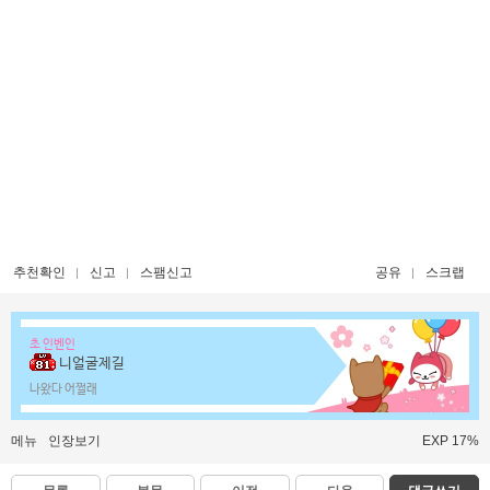
추천확인
신고
스팸신고
공유
스크랩
초 인벤인
니얼굴제길
나왔다 어쩔래
메뉴
인장보기
EXP 17%