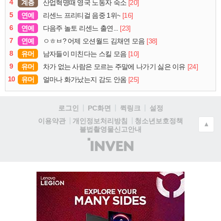
4
계층
[20]
산업혁명때 영국 노동자 숙소
5
연예
[16]
리센느 프리티걸 음중 1위~
6
연예
[23]
다음주 놀토 리센느 출연...
7
연예
[38]
ㅇㅎㅂ? 어제 오션월드 김채연 모음
8
유머
[10]
남자들이 미친다는 스킬 모음
9
유머
[24]
차가 없는 사람은 모르는 주말에 나가기 싫은 이유
10
유머
[25]
얼마나 화가났는지 감도 안옴
로그인
PC화면
퀵링크
설정
청소년보호정책
이용약관
개인정보처리방침
▲
불법촬영물신고안내
(주)
인
벤