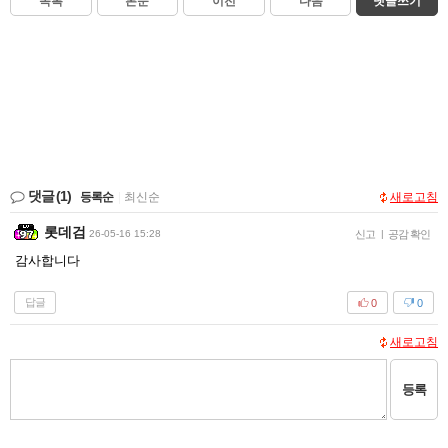
목록
본문
이전
다음
댓글쓰기
댓글
(1)
등록순
|
최신순
새로고침
롯데검
26-05-16 15:28
신고
|
공감 확인
감사합니다
답글
0
0
새로고침
등록