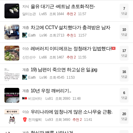
을유 대기근 -베트남 초토화작전-
지식
7
댓글
달리는관
Lv.65
조회 1644
추천 2
11:57
차고에 CCTV 설치했다가 충격받은 남자
계층
10
댓글
Earth
Lv.96
조회 2713
추천 1
11:57
레버러지 이티에프는 정청래가 입법했다!
이슈
17
댓글
신인선수
Lv.66
조회 1467
추천 2
11:55
19) 남편이 죽으면 하고싶은 일.jpg
계층
16
댓글
Earth
Lv.96
조회 4545
11:53
10년 우정 깨버리기..
계층
6
댓글
비요비타
Lv.81
조회 2690
11:48
우리나라에 엄청나게 많은 소나무숲 근황.
이슈
20
댓글
전자팔찌
Lv.93
조회 3490
추천 2
11:41
현실판 백룸 사망사건.