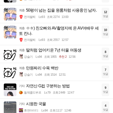
50평이 넘는 집을 원룸처럼 사용중인 남자.
계층
12
댓글
전자팔찌
Lv.93
조회 2274
13:00
ㅇㅎ) 친오빠와 AV촬영지에 온 AV여배우 세
계층
10
토 칸나.
댓글
전자팔찌
Lv.93
조회 2557
12:57
딸처럼 업어키운 7년 터울 여동생
계층
8
댓글
강슬기
Lv.94
조회 1955
추천 2
12:56
만원짜리 수육 백반
계층
7
댓글
강슬기
Lv.94
조회 1514
12:51
자연산 G컵 구분하는 방법
기타
9
댓글
돌체콜드부르
Lv.79
조회 2449
12:47
시원한 국물
기타
4
댓글
휴면아이디
Lv.84
조회 1117
12:46