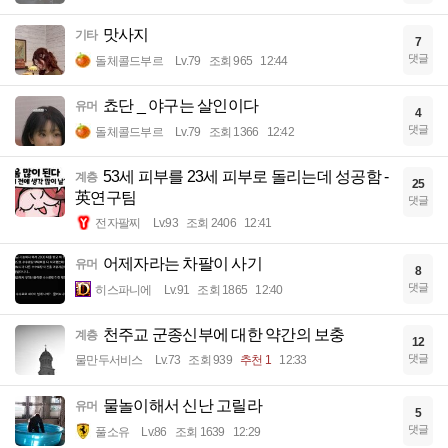
맛사지
기타
7
댓글
돌체콜드부르
Lv.79
조회 965
12:44
쵸단 _ 야구는 살인이다
유머
4
댓글
돌체콜드부르
Lv.79
조회 1366
12:42
53세 피부를 23세 피부로 돌리는데 성공함 -
계층
25
英연구팀
댓글
전자팔찌
Lv.93
조회 2406
12:41
어제자라는 차팔이 사기
유머
8
댓글
히스파니에
Lv.91
조회 1865
12:40
천주교 군종신부에 대한 약간의 보충
계층
12
댓글
물만두서비스
Lv.73
조회 939
추천 1
12:33
물놀이해서 신난 고릴라
유머
5
댓글
풀소유
Lv.86
조회 1639
12:29