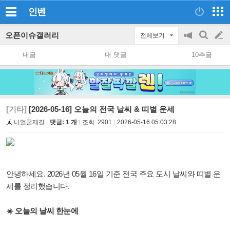
인벤
오픈이슈갤러리
전체보기
공
검
글
지
색
내글
내 댓글
10추글
on/off
쓰
기
[기타]
[2026-05-16] 오늘의 전국 날씨 & 띠별 운세
니얼굴제길
댓글: 1 개
조회:
2901
2026-05-16 05:03:28
안녕하세요. 2026년 05월 16일 기준 전국 주요 도시 날씨와 띠별 운
세를 정리했습니다.
☀️ 오늘의 날씨 한눈에