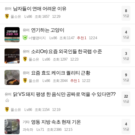
남자들이 연애 어려운 이유
유머
8
댓글
풀소유
Lv.86
조회 1657
12:29
연기하는 고양이
유머
4
댓글
너빨갱이지
Lv.86
조회 1147
추천 1
12:24
소리On) 요즘 외국인들 한국랩 수준
유머
3
댓글
풀소유
Lv.86
조회 1297
12:23
요즘 효도 케이크 퀄리티 근황
유머
9
댓글
풀소유
Lv.86
조회 2044
추천 1
12:22
닭 VS 돼지 평생 한 음식만 공짜로 먹을 수 있다면??
유머
22
댓글
풀소유
Lv.86
조회 1154
12:19
영동 지방 속초 현재 기온
기타
4
댓글
과속좌
Lv.71
조회 2386
12:15