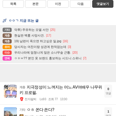
목록
본문
이전
다음
댓글보기
ㅇㅇㄱ 지금 뜨는 글
약후) 주유하는 모델 서안
[25]
기타
현실판 백룸 사망사건.
[17]
계층
19) 남편이 죽으면 하고싶은 일.jpg
[16]
계층
당사자는 여친이랑 성관계 한적없는데
[3]
유머
우리나라에 엄청나게 많은 소나무숲 근황.
[20]
이슈
ㅇㅎㅂ?? 본인 옷 브랜드 홍보하는 시드니 스위니
[7]
연예
지극정성이 느껴지는 어느 AV여배우 나무위
계층
0
키 프로필.
댓글
전자팔찌
Lv.93
조회 77
13:30
ㅇㅎ 쏜다 쏜다?
기타
1
댓글