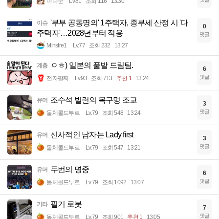
마나군
Lv.81
조회 116
13:30
'부부 공동명의' 1주택자, 종부세 산정 시 '다
이슈
0
주택자'…2028년부터 적용
댓글
Minstre1
Lv.77
조회 232
13:27
ㅇㅎ) 일본의 풀발 드림팀.
계층
6
댓글
전자팔찌
Lv.93
조회 713
추천 1
13:24
조수석 빌런의 목구멍 조교
유머
3
댓글
돌체콜드부르
Lv.79
조회 548
13:24
신사적인 남자는 Lady first
유머
3
댓글
돌체콜드부르
Lv.79
조회 547
13:21
두번의 명중
유머
6
댓글
돌체콜드부르
Lv.79
조회 1092
13:07
필기 로봇
기타
7
댓글
돌체콜드부르
Lv.79
조회 901
추천 1
13:05