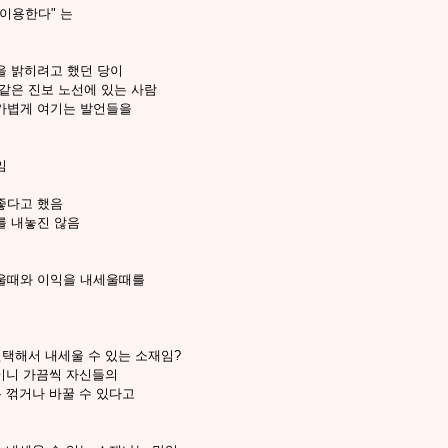
이용한다" 는
을 밝히려고 했던 당이
같은 진보 노선에 있는 사람
가볍게 여기는 발언들을
임
좋다고 했음
를 내놓진 않음
세울때와 이익을 내세울때를
선택해서 내세울 수 있는 소재임?
념이니 가끔씩 자신들의
는 꺾거나 바꿀 수 있다고