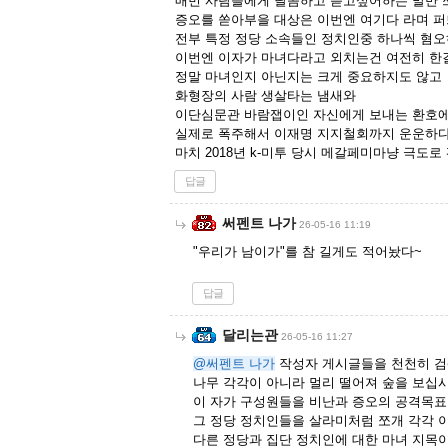
매번 사람들에게 달콤하고 듣고싶어하는 말만 
증오를 쏟아부을 대상은 이번엔 여기다 라며 
전부 특정 정당 소속들인 정치인중 하나씩 혐
이번엔 이자가 마녀다라고 외치는건 여전히 한
정말 마녀인지 아닌지는 크게 중요하지도 않고
화형장의 사람 생살타는 냄새와
이단심문관 바람잽이인 자신에게 보내는 환호
실제로 폭주해서 이재명 지지철회까지 운운하다
마치 2018년 k-미투 당시 메갈페미마냥 극도
답글
써펜트 나가
26-05-16 11:19
"우리가 남이가"를 참 길게도 적어놨다~
답글
달리는관
26-05-16 11:27
@써펜트 나가
작성자 게시글들을 천천히 
나무 각각이 아니라 멀리 떨어져 숲을 보십시
이 자가 구성원들을 비난과 증오의 공격목표
그 정당 정치인들을 살라미처럼 쪼개 각각
다른 정당과 집단 정치인에 대한 마녀 지목