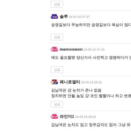
답글
슬루
26-05-16 07:37
송영길보다 무능하지만 송영길보다 욕심이 많
답글
marcoswon
26-05-16 07:45
얘도 필요할땐 양산가서 사진찍고 염병하다가 
답글
페니로열티
26-05-16 08:31
김남국은 걍 눈치가 존나 없음
정치하면 안될 놈임 걍 코인 짤짤이나 하고 변
답글
파인더1
26-05-16 08:43
김남국은 눈치도 없고 정무감각도 없어 그냥 유