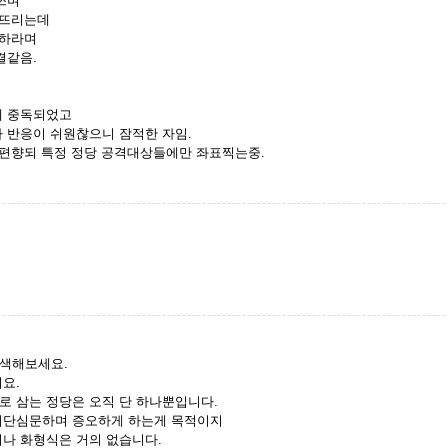
쓰며
퍼뜨리는데
오하라며
결같음.
에 중독되었고
 반응이 쉬원찮으니 잠적한 자임.
로 편향되 특정 정당 공격대상들에만 좌표찍는중.
검색해보세요.
요.
로 삼는 정당은 오직 단 하나뿐입니다.
 이단심문하며 증오하게 하는게 목적이지
이나 화형식은 거의 없습니다.