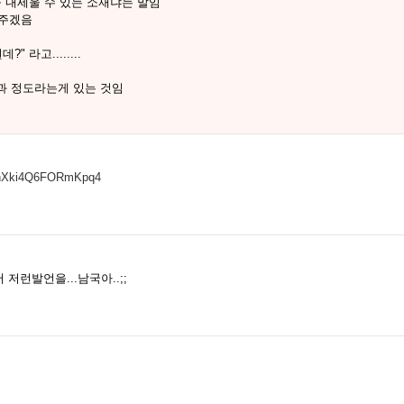
 내세울 수 있는 소재냐는 말임
해주겠음
라고........
과 정도라는게 있는 것임
D0nXki4Q6FORmKpq4
저런발언을...남국아..;;