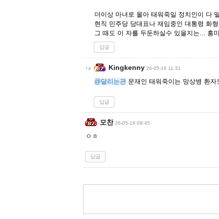
더이상 마녀로 몰아 태워죽일 정치인이 다 
현직 민주당 당대표나 재임중인 대통령 화형
그 때도 이 자를 두둔하실수 있을지는... 흥
답글
Kingkenny
26-05-16 11:31
@달리는관
문재인 태워죽이는 망상병 환자
답글
모찬
26-05-16 09:45
ㅇㅎ
답글