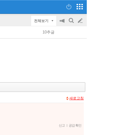
전체보기
공
검
글
지
색
10추글
on/off
쓰
기
새로고침
신고
|
공감 확인