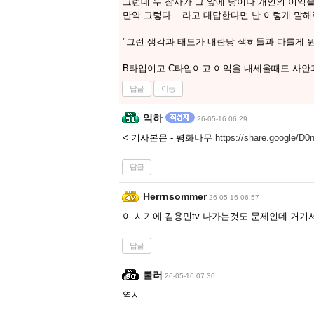
그런데 두 참사가 그 앞에 당이나 개인의 이익을
만약 그렇다....라고 대답한다면 난 이렇게 말
"그런 생각과 태도가 내란당 색히들과 다를게 뭔데?" 
B타입이고 C타입이고 이익을 내세울때도 사안
답글
이동
익하
26-05-16 06:29
< 기사본문 - 평화나무
https://share.google/
답글
Herrnsommer
26-05-16 06:57
이 시기에 김용민tv 나가는것도 문제인데 거기서 
답글
룰러
26-05-16 07:30
역시