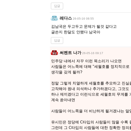
답글
레다스
26-05-16 08:55
김남국은 두고두고 문제가 될것 같다고
글쓴지 한달도 안됐다 남국아
답글
써펜트 나가
26-05-16 09:17
민주당 내에서 자꾸 이런 목소리가 나오면
사람들은 어느쪽에 대해 "세월호를 정치적으로 
생각을 갖게 될까?
정말 그렇게 치열하게 세월호를 추모하고 진실
고작해야 원내 의석하나 추가하겠다고, 그것도 
하나 제끼겠다고 이런식으로 세월호의 무게를 
계속 쏟아내면
사람들이 어느쪽을 더 비난하게 될거겠냐는 말
유시민은 정당에 C타입의 사람들이 많을 수록 
그런데 그 C타입의 사람들에 대한 정확한 정의