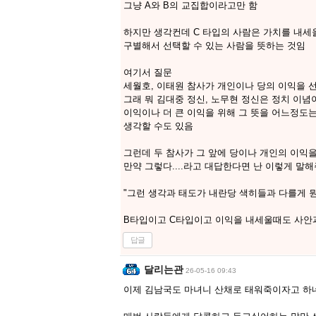
그냥 A와 B의 교집합이라고만 함
하지만 생각컨데 C 타입의 사람은 가치를 내
구별해서 선택할 수 있는 사람을 뜻하는 것임
여기서 질문
세월호, 이태원 참사가 개인이나 당의 이익을 
그래 뭐 김대중 정신, 노무현 정신은 정치 이
이익이나 더 큰 이익을 위해 그 뜻을 어느정도
생각할 수도 있음
그런데 두 참사가 그 앞에 당이나 개인의 이익을
만약 그렇다....라고 대답한다면 난 이렇게 말
"그런 생각과 태도가 내란당 색히들과 다를게 뭔데?" 
B타입이고 C타입이고 이익을 내세울때도 사안
답글
달리는관
26-05-16 09:43
이제 김남국도 마녀니 산채로 태워죽이자고 하