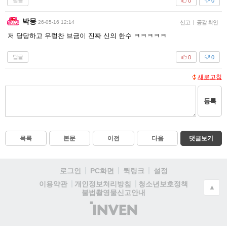
답글
0
0
박몽
26-05-16 12:14
신고
|
공감 확인
저 당당하고 우렁찬 브금이 진짜 신의 한수 ㅋㅋㅋㅋㅋ
답글
0
0
새로고침
등록
목록
본문
이전
다음
댓글보기
로그인
PC화면
퀵링크
설정
청소년보호정책
이용약관
개인정보처리방침
▲
불법촬영물신고안내
(주)
인