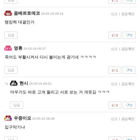
답글
1
0
움베르토에코
26-05-16 08:24
신고
|
공감 확인
탱킹력 대결인가
답글
0
0
영휴
26-05-16 08:37
신고
|
공감 확인
죽어도 부활시켜서 다시 붙이는게 광기네 ㅋㅋㅋㅋ
답글
1
0
현시
26-05-16 09:52
신고
|
공감 확인
마우가도 바로 고개 돌리고 서로 보는 거 개웃김 ㅋㅋㅋ
답글
0
0
우중미모
26-05-16 08:39
신고
|
공감 확인
입구막기냐