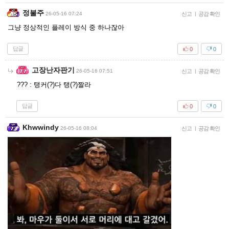
정불주
26-05-16 07:24
신고
|
공감 확인
그냥 정상적인 플레이 방식 중 하나잖아
답글
0
0
고장난자판기
26-05-16 07:51
신고
|
공감 확인
??? : 탱커(?)다 탱(?)짤라
답글
0
0
Khwwindy
26-05-16 08:04
신고
|
공감 확인