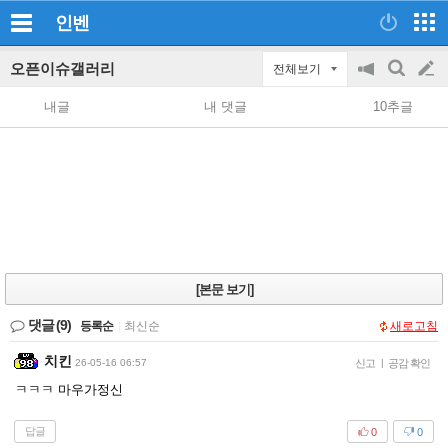
인벤
오픈이슈갤러리
전체보기
공
검
글
지
색
내글
내 댓글
10추글
on/off
쓰
기
[본문 보기]
댓글
(9)
등록순
|
최신순
새로고침
치킨
26-05-16 06:57
신고
|
공감 확인
ㅋㅋㅋ 마우가정신
답글
0
0