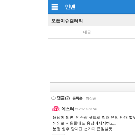
인벤
오픈이슈갤러리
내글
댓글
(2)
등록순
|
최신순
에스터
26-05-16 08:59
용남이 되면 언주랑 셋트로 청래 연임 반대 할듯
의외로 지원할배도 용남이지지하고..
분명 향후 당대표 선거때 큰일날듯.