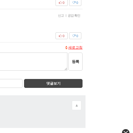
0
0
신고
|
공감 확인
0
0
새로고침
등록
댓글보기
▲