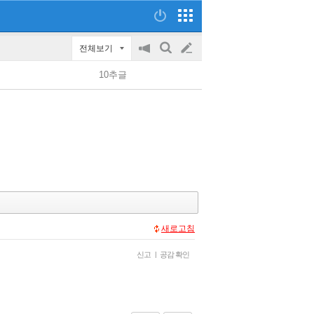
전체보기
공
검
글
지
색
10추글
on/off
쓰
기
새로고침
신고
|
공감 확인