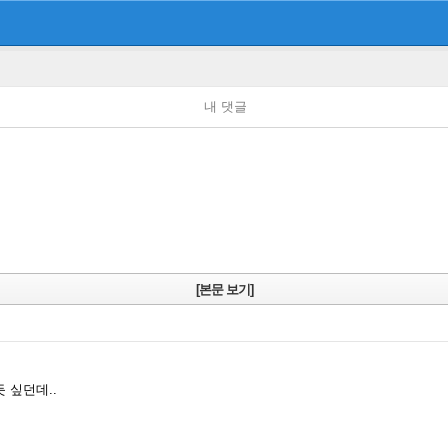
내 댓글
[본문 보기]
 싶던데..