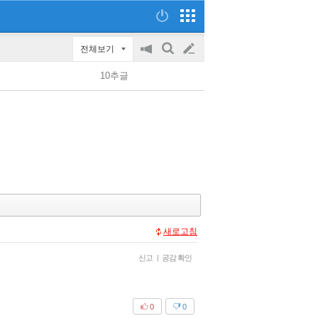
전체보기
공
검
글
지
색
10추글
on/off
쓰
기
새로고침
신고
|
공감 확인
0
0