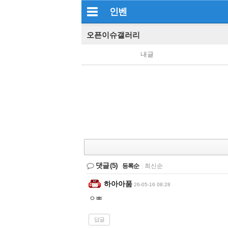
인벤
오픈이슈갤러리
내글
댓글
(5)
등록순
|
최신순
하아아품
26-05-16 08:28
ㅇㅃ
답글