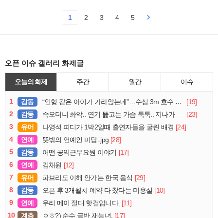
1
2
3
4
5
오픈 이슈 갤러리 화제글
오늘의 화제
주간
월간
이슈
1
감동
[19]
“인형 같은 아이가 가라앉는데”…수심 3m 호수 뛰어든 60대 의인
2
감동
[23]
슥오더니 촤악.. 연기 뚫고는 가슴 툭툭.. 지나가던 아재의 정체
3
유머
[24]
나영석 피디가 1박2일때 출연자들을 굴린 배경
4
연예
[28]
뜻밖의 연예인 미담..jpg
5
감동
[17]
어떤 공익근무요원 이야기
6
연예
[12]
김채원
7
유머
[29]
파브리도 이해 안가는 한국 음식
8
감동
[10]
오픈 후 3개월치 예약 다 찼다는 미용실
9
연예
[11]
우리 메이 절대 핫걸입니다.
10
계층
[17]
ㅇㅎ?) 순수 골반 재능녀.