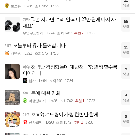
12
댓글
풀소유
Lv.86
조회 982
17:38
"1년 지나면 수리 안 되니 27만원에 다시 사
기타
55
세요"
댓글
무념무상창기
Lv.24
조회 1487
추천 2
17:36
오늘부터 휴가 들어갑니다
계층
11
댓글
쾌변왕
Lv.91
조회 575
17:36
전력난 걱정했는데 대반전…'햇볕 쨍할수록'
이슈
5
아이러니
댓글
입사
Lv.94
조회 965
17:34
돈에 대한 만화
유머
4
댓글
너빨갱이지
Lv.86
조회 742
추천 1
17:33
ㅇㅎ?) 겨드랑이 자랑 한번만 할게.
계층
8
댓글
전자팔찌
Lv.93
조회 1572
추천 1
17:33