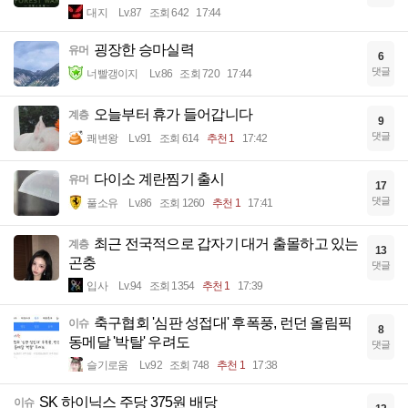
대지
Lv.87
조회 642
17:44
굉장한 승마실력
유머
6
댓글
너빨갱이지
Lv.86
조회 720
17:44
오늘부터 휴가 들어갑니다
계층
9
댓글
쾌변왕
Lv.91
조회 614
추천 1
17:42
다이소 계란찜기 출시
유머
17
댓글
풀소유
Lv.86
조회 1260
추천 1
17:41
최근 전국적으로 갑자기 대거 출몰하고 있는
계층
13
곤충
댓글
입사
Lv.94
조회 1354
추천 1
17:39
축구협회 '심판 성접대' 후폭풍, 런던 올림픽
이슈
8
동메달 '박탈' 우려도
댓글
슬기로움
Lv.92
조회 748
추천 1
17:38
SK 하이닉스 주당 375원 배당
이슈