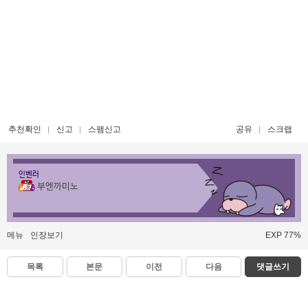
추천확인
신고
스팸신고
공유
스크랩
인벤러
부엔까미노
메뉴
인장보기
EXP 77%
목록
본문
이전
다음
댓글쓰기