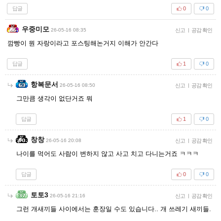
답글
0
0
우중미모
26-05-16 08:35
신고
|
공감 확인
깜빵이 뭔 자랑이라고 포스팅해논거지 이해가 안간다
답글
1
0
항복문서
26-05-16 08:50
신고
|
공감 확인
그만큼 생각이 없단거죠 뭐
답글
1
0
창창
26-05-16 20:08
신고
|
공감 확인
나이를 먹어도 사람이 변하지 않고 사고 치고 다니는거죠 ㅋㅋㅋ
답글
0
0
토토3
26-05-16 21:16
신고
|
공감 확인
그런 개새끼들 사이에서는 훈장일 수도 있습니다.. 개 쓰레기 새끼들.