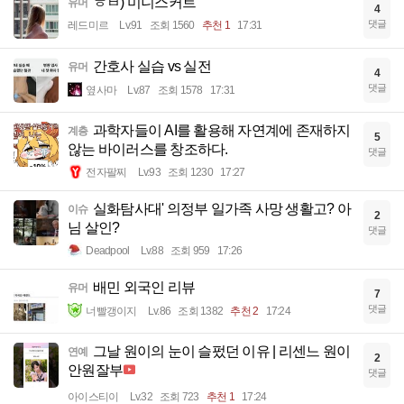
ㅎㅂ) 미니스커트
유머
4
댓글
레드미르
Lv.91
조회 1560
추천 1
17:31
간호사 실습 vs 실전
유머
4
댓글
옆사마
Lv.87
조회 1578
17:31
과학자들이 AI를 활용해 자연계에 존재하지
계층
5
않는 바이러스를 창조하다.
댓글
전자팔찌
Lv.93
조회 1230
17:27
실화탐사대' 의정부 일가족 사망 생활고? 아
이슈
2
님 살인?
댓글
Deadpool
Lv.88
조회 959
17:26
배민 외국인 리뷰
유머
7
댓글
너빨갱이지
Lv.86
조회 1382
추천 2
17:24
그날 원이의 눈이 슬펐던 이유 | 리센느 원이
연예
2
안원잘부
댓글
아이스티이
Lv.32
조회 723
추천 1
17:24