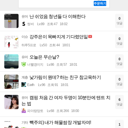
난 쉬었음 청년들 다 이해한다
유머
0
댓글
썽바
Lv.89
조회 47
18:02
강주은이 목빠지게 기다렸던일
이슈
0
댓글
하루5프로
Lv.50
조회 44
18:01
오늘은 무슨날?
유머
0
댓글
너빨갱이지
Lv.86
조회 57
18:01
낯가림이 뭔데? 하는 친구 참교육하기
계층
0
댓글
Earth
Lv.96
조회 91
18:01
캠핑 처음 간 여자 두명이 10분만에 텐트 치
유머
6
는 법
댓글
파아랑망토
Lv.68
조회 266
18:00
빽주의) 내가 해물쌈장 개발자여!
기타
1