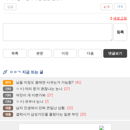
답글
0
0
새로고침
등록
목록
본문
이전
다음
댓글보기
ㅇㅇㄱ 지금 뜨는 글
님들 이정도 몸매면 사귀는거 가능함?
[41]
유머
ㅇㅎ) 머리 푼거 괜찮냐는 눈나
[17]
기타
여친이 개 이쁜가봐
[27]
기타
ㅇㅎ) 유부녀 눈나
[7]
기타
남자 인생에서 진짜 큰일난 상황.
[12]
계층
갤럭시가 삼성거인줄 몰랐다는 일본 부인
[22]
계층