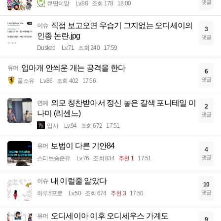
댓글
큐땁이알
Lv.88
조회 178
18:00
직접 보고오면 우습기 그지없는 오디세이의
이슈
3
인종 논란.jpg
댓글
Dusked
Lv.71
조회 240
17:59
입마개 안씌운 개는 공격을 한다
유머
6
댓글
풀소유
Lv.86
조회 402
17:56
외모 칭찬받아서 정신 놓은 갈색 포니테일 미
연예
2
나미 (리센느)
댓글
입사
Lv.94
조회 672
17:51
보법이 다른 기안84
유머
4
댓글
스티브승준유
Lv.76
조회 834
추천 1
17:51
내 이럴줄 알았다
이슈
10
댓글
하루5프로
Lv.50
조회 674
추천 3
17:50
오디세이아 이후 오디세우스 가계도
유머
9