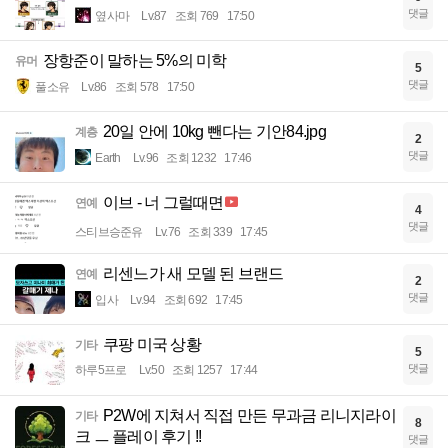
댓글
옆사마
Lv.87
조회 769
17:50
장항준이 말하는 5%의 미학
유머
5
댓글
풀소유
Lv.86
조회 578
17:50
20일 안에 10kg 뺀다는 기안84.jpg
계층
2
댓글
Earth
Lv.96
조회 1232
17:46
이브 - 너 그럴때면
연예
4
댓글
스티브승준유
Lv.76
조회 339
17:45
리센느가 새 모델 된 브랜드
연예
2
댓글
입사
Lv.94
조회 692
17:45
쿠팡 미국 상황
기타
5
댓글
하루5프로
Lv.50
조회 1257
17:44
P2W에 지쳐서 직접 만든 무과금 리니지라이
기타
8
크 ㅡ 플레이 후기 !!
댓글