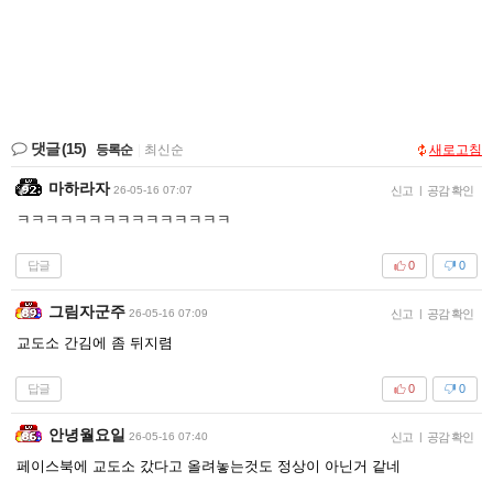
댓글
(15)
등록순
|
최신순
새로고침
마하라자
26-05-16 07:07
신고
|
공감 확인
ㅋㅋㅋㅋㅋㅋㅋㅋㅋㅋㅋㅋㅋㅋㅋ
답글
0
0
그림자군주
26-05-16 07:09
신고
|
공감 확인
교도소 간김에 좀 뒤지렴
답글
0
0
안녕월요일
26-05-16 07:40
신고
|
공감 확인
페이스북에 교도소 갔다고 올려놓는것도 정상이 아닌거 같네