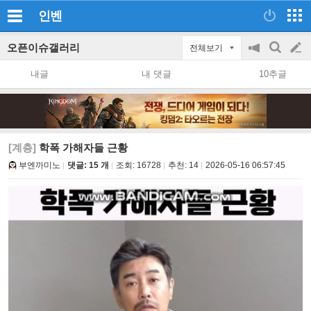
인벤
오픈이슈갤러리
전체보기
공
검
글
지
색
내글
내 댓글
10추글
on/off
쓰
기
[계층]
학폭 가해자들 근황
부엔까미노
댓글: 15 개
조회:
16728
추천:
14
2026-05-16 06:57:45