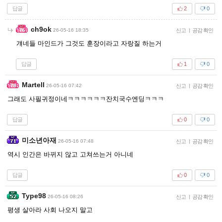
답글
2
0
ch9ok
26-05-16 18:35
신고
|
공감 확인
걔네들 마인드가 그것도 훈장이라고 자랑질 하는거
답글
1
0
Martell
26-05-16 07:42
신고
|
공감 확인
그래도 사필귀정이네ㅋㅋㅋㅋㅋㅋ잔치국수엔딩ㅋㅋㅋ
답글
0
0
미소년아재
26-05-16 07:48
신고
|
공감 확인
역시 인간은 바뀌지 않고 고쳐쓰는거 아니네
답글
0
0
Type98
26-05-16 08:26
신고
|
공감 확인
평생 살아라 사회 나오지 말고