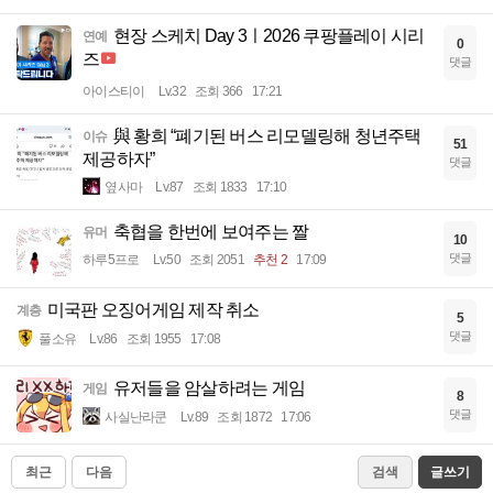
현장 스케치 Day 3ㅣ2026 쿠팡플레이 시리
연예
0
즈
댓글
아이스티이
Lv.32
조회 366
17:21
與 황희 “폐기된 버스 리모델링해 청년주택
이슈
51
제공하자”
댓글
옆사마
Lv.87
조회 1833
17:10
축협을 한번에 보여주는 짤
유머
10
댓글
하루5프로
Lv.50
조회 2051
추천 2
17:09
미국판 오징어게임 제작 취소
계층
5
댓글
풀소유
Lv.86
조회 1955
17:08
유저들을 암살하려는 게임
게임
8
댓글
사실난라쿤
Lv.89
조회 1872
17:06
최근
다음
검색
글쓰기