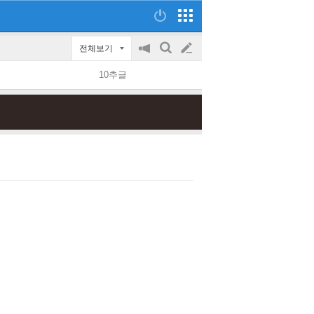
전체보기
공
검
글
지
색
10추글
on/off
쓰
기