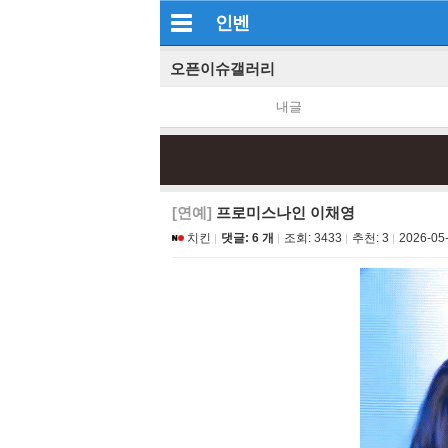
인벤
오픈이슈갤러리
내글
[연예]
프로미스나인 이채영
치킨
댓글: 6 개
조회:
3433
추천:
3
2026-05-