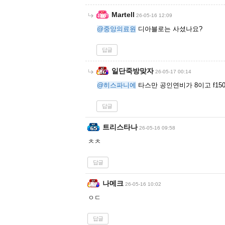
Martell
26-05-16 12:09
@중앙의료원
디아블로는 사셨나요?
답글
일단죽방맞자
26-05-17 00:14
@히스파니에
타스만 공인연비가 8이고 f15
답글
트리스타나
26-05-16 09:58
ㅊㅊ
답글
나메크
26-05-16 10:02
ㅇㄷ
답글