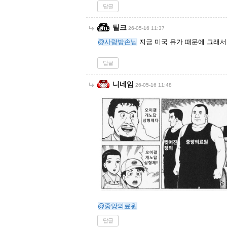
답글
틸크
26-05-16 11:37
@사랑방손님
지금 미국 유가 때문에 그래서
답글
니네임
26-05-16 11:48
@중앙의료원
답글