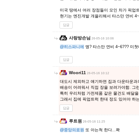
미국 땅에서 여러 장점들이 모인 차가 픽업
현기는 엔진개발 개을리해서 타스만 연비 4~6
답글
사랑방손님
26-05-16 10:06
@히스파니에
엥? 타스만 연비 4~6??? 미
답글
Woori11
26-05-16 10:12
대도시 제외하고 얘기하면 집과 다운타운과
배송이 어려워서 직접 장을 보려가야함. 그
특히 우리처럼 가전제품 같은 물건도 배달을
그래서 집에 픽업트럭 한대 정도 있어야 하
답글
루트원
26-05-16 11:25
@중앙의료원
또 아는척 한다...콱