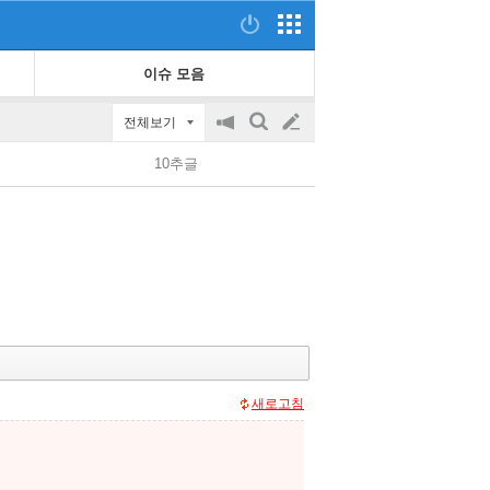
이슈 모음
전체보기
공
검
글
지
색
10추글
on/off
쓰
기
새로고침