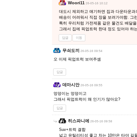
Woori11
26-05-16 10:12
대도시 제외하고 얘기하면 집과 다운타운과
배송이 어려워서 직접 장을 보려가야함. 그
특히 우리처럼 가전제품 같은 물건도 배달을
그래서 집에 픽업트럭 한대 정도 있어야 하
답글
이동
무쇠도끼
26-05-16 09:54
오 이제 픽업트럭 보여주셈
답글
데마시안
26-05-16 09:55
엉덩이는 엉덩이고
그래서 픽업트럭이 왜 인기가 많아요?
답글
히스파니에
26-05-16 09:58
Suv+트럭 결합
넓고 유틸리티성 좋고 차는 10만은 타야 