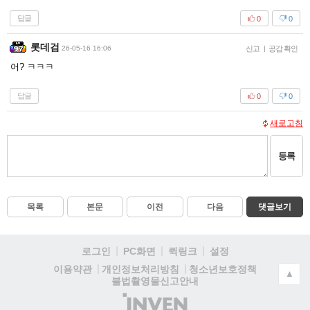
답글
0
0
롯데검
26-05-16 16:06
신고
|
공감 확인
어? ㅋㅋㅋ
답글
0
0
새로고침
등록
목록
본문
이전
다음
댓글보기
로그인
PC화면
퀵링크
설정
청소년보호정책
이용약관
개인정보처리방침
▲
불법촬영물신고안내
(주)