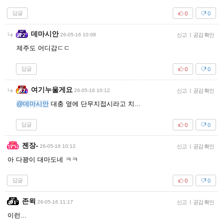
답글
0
0
데마시안
26-05-16 10:08
신고
|
공감 확인
제주도 어디감ㄷㄷ
답글
0
0
여기누울게요
26-05-16 10:12
신고
|
공감 확인
@데마시안
대충 옆에 단무지접시라고 치...
답글
0
0
젠장-
26-05-16 10:12
신고
|
공감 확인
아 다꽝이 대마도네 ㅋㅋ
답글
0
0
존윅
26-05-16 11:17
신고
|
공감 확인
이런...