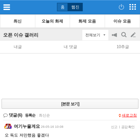
홈
웹진
최신
오늘의 화제
화제 모음
이슈 모음
오픈 이슈 갤러리
전체보기
공
검
글
지
색
내글
내 댓글
10추글
on/off
쓰
기
[본문 보기]
댓글
(6)
등록순
|
최신순
새로고침
여기누울게요
26-05-16 10:08
신고
|
공감 확인
오 독도 저만했음 좋겠다