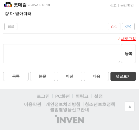
롯데검
26-05-16 16:10
신고
|
공감 확인
걍 다 받아줘라
답글
1
0
새로고침
등록
목록
본문
이전
다음
댓글보기
로그인
PC화면
퀵링크
설정
청소년보호정책
이용약관
개인정보처리방침
▲
불법촬영물신고안내
(주)
인
벤