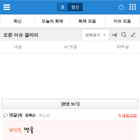
홈
웹진
최신
오늘의 화제
화제 모음
이슈 모음
오픈 이슈 갤러리
전체보기
공
검
글
지
색
내글
내 댓글
10추글
on/off
쓰
기
[본문 보기]
댓글
(4)
등록순
|
최신순
새로고침