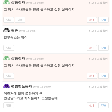
삼송전자
26-05-16 10:38
신고
|
공감 확인
그 당시 수사관들은 연금 몰수하고 실형 살아야지
답글
이동
4
0
란슈
26-05-16 10:37
신고
|
공감 확인
일부승소는 뭐여
답글
0
0
삼송전자
26-05-16 10:38
신고
|
공감 확인
그 당시 수사관들은 연금 몰수하고 실형 살아야지
답글
4
0
평범한노동자
26-05-16 10:40
신고
|
공감 확인
이런거에 왤케 쪼잔하게 구냐
인생날라가고 자식들까지 고생했는데
답글
1
0