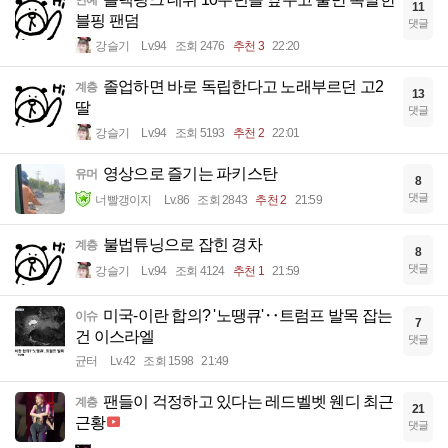
연예
11
블핑 팬덤
댓글
강슬기
Lv.94
조회 2476
추천 3
22:20
졸업하면 바로 독립한다고 노래부르던 고2
계층
13
딸
댓글
강슬기
Lv.94
조회 5193
추천 2
22:01
영상으로 즐기는 파키스탄
유머
8
댓글
너빨갱이지
Lv.86
조회 2843
추천 2
21:59
불법튜닝으로 잡힌 경차
계층
8
댓글
강슬기
Lv.94
조회 4124
추천 1
21:59
미국-이란 합의? '노땡큐'‥트럼프 발목 잡는
이슈
7
건 이스라엘
댓글
균터
Lv.42
조회 1598
21:49
팬들이 걱정하고 있다는 레드벨벳 웬디 최근
계층
21
근황
댓글