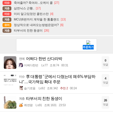
죽여줄까? 죽여라...오케이 콜
[27]
이슈
삼전닉스 근황..
[17]
계층
미리 알고있었던 클린스만
[4]
이슈
MCU)6편까지 계약을 한 톰홀랜드
[13]
계층
정상적으로 내려오는방법은없어?
[6]
유머
타부서의 친한 동생이
[26]
계층
어쩌다 한번 산다라박
연예
0
댓글
어쩌다한번
Lv.77
조회 74
00:31
李 대통령 "군에서 다쳤는데 왜 6% 부담하
이슈
4
나"…국가책임 확대 주문
댓글
슬기로움
Lv.92
조회 342
추천 2
00:24
타부서의 친한 동생이
계층
26
댓글
쾌변왕
Lv.91
조회 1631
23:53