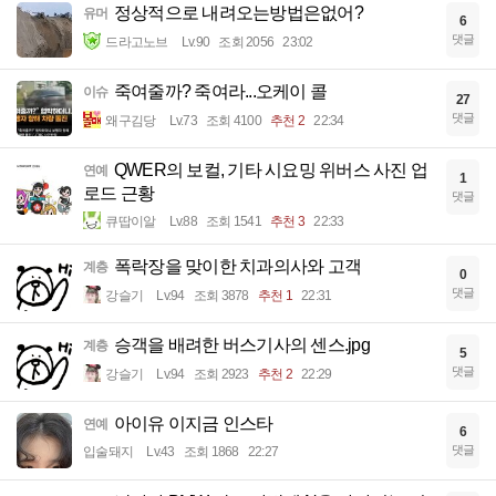
정상적으로 내려오는방법은없어?
유머
6
댓글
드라고노브
Lv.90
조회 2056
23:02
죽여줄까? 죽여라...오케이 콜
이슈
27
댓글
왜구김당
Lv.73
조회 4100
추천 2
22:34
QWER의 보컬, 기타 시요밍 위버스 사진 업
연예
1
로드 근황
댓글
큐땁이알
Lv.88
조회 1541
추천 3
22:33
폭락장을 맞이한 치과의사와 고객
계층
0
댓글
강슬기
Lv.94
조회 3878
추천 1
22:31
승객을 배려한 버스기사의 센스.jpg
계층
5
댓글
강슬기
Lv.94
조회 2923
추천 2
22:29
아이유 이지금 인스타
연예
6
댓글
입술돼지
Lv.43
조회 1868
22:27