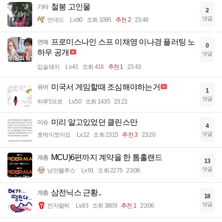
철봉 고인물
기타
2
댓글
언데드
Lv.90
조회 1095
추천 2
23:48
프로미스나인 스프 이채영 이나경 플러팅 노
연예
0
하우 공개
댓글
입술돼지
Lv.43
조회 416
추천 1
23:43
미국서 게임할때 조심해야하는거
유머
1
댓글
하루5프로
Lv.50
조회 1435
23:21
미리 알고있었던 클린스만
이슈
4
댓글
호박이쪼아요
Lv.12
조회 2315
추천 3
23:20
MCU)6편까지 계약을 한 톰홀랜드
계층
13
댓글
낭만블루스
Lv.91
조회 2275
23:08
삼전닉스 근황..
계층
18
댓글
전자팔찌
Lv.93
조회 3809
추천 1
23:06