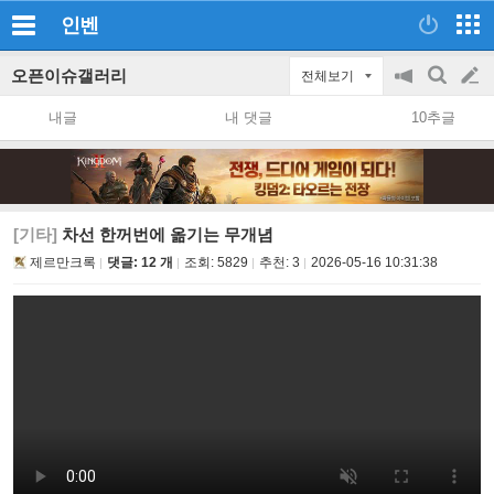
인벤
오픈이슈갤러리
전체보기
공
검
글
지
색
내글
내 댓글
10추글
on/off
쓰
기
[기타]
차선 한꺼번에 옮기는 무개념
제르만크록
댓글: 12 개
조회:
5829
추천:
3
2026-05-16 10:31:38