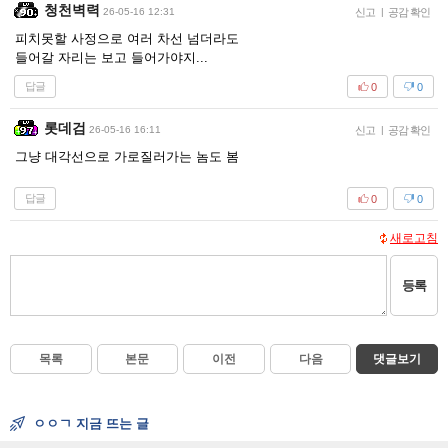
청천벽력
26-05-16 12:31
신고
|
공감 확인
피치못할 사정으로 여러 차선 넘더라도
들어갈 자리는 보고 들어가야지...
답글
0
0
롯데검
26-05-16 16:11
신고
|
공감 확인
그냥 대각선으로 가로질러가는 놈도 봄
답글
0
0
새로고침
등록
목록
본문
이전
다음
댓글보기
ㅇㅇㄱ 지금 뜨는 글