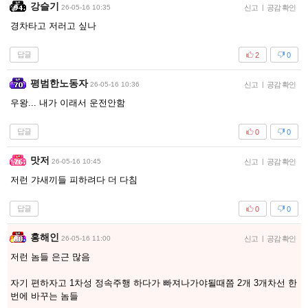
강슬기
26-05-16 10:35
신고
|
공감 확인
경차타고 저러고 싶나
답글
2
0
평범한노동자
26-05-16 10:36
신고
|
공감 확인
우왕... 내가 이래서 운전안함
답글
0
0
맛저
26-05-16 10:45
신고
|
공감 확인
저런 갸새끼들 피하려다 더 다침
답글
0
0
홍해인
26-05-16 11:00
신고
|
공감 확인
저런 놈들 은근 많음
자기 편하자고 1차성 정속주행 하다가 빠져나가야될때쯤 2개 3개차선 한
번에 바꾸는 놈들