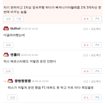
자기 편하자고 1차성 정속주행 하다가 빠져나가야될때쯤 2개 3개차선 한
번에 바꾸는 놈들
답글
이동
6
0
tkdhsl
26-05-16 10:32
신고
|
공감 확인
더굴려야했는데
답글
2
0
벤틀리
26-05-16 10:34
신고
|
공감 확인
막스 베르스타펜도 저렇겐 운전 안한다
답글
0
0
뿡빵뿡뿡뿡
26-05-16 10:53
신고
|
공감 확인
막스가 저렇게 운전 했음 F1 데뷔도 못 하고 카트 타다 죽었을듯
답글
1
0