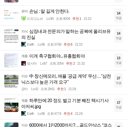
손님 : 말 길게 안한다.
유머
14
댓글
드라고노브
Lv.90
조회 4004
추천 1
21:32
심장내과 전문의가 말하는 공복에 올리브유
지식
14
의 진실
댓글
Earth
Lv.96
조회 3769
추천 6
21:32
이게 축구협회야...유흥협회야
계층
13
댓글
옆사마
Lv.87
조회 2054
추천 2
21:32
中 창신메모리, 애플 '공급 계약' 무산…"삼전
이슈
27
닉스보다 높은 가격 요구"
댓글
균터
Lv.42
조회 2861
추천 1
21:28
하루만에 20 정도 벌고 기분 째진 택시기사
계층
17
아저씨.jpg
댓글
Earth
Lv.96
조회 4774
추천 4
21:26
6000에서 1만2000까지?…골드만삭스 “코스
이슈