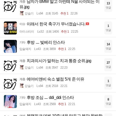
남자가 BMW 말고 아반떼 N을 사야되는 이
계층
13
유.jpg
댓글
강슬기
Lv.94
조회 3145
추천 1
22:26
이래서 한국 축구가 무너졌습니다.
이슈
1
댓글
아이스티이
Lv.32
조회 1406
추천 1
22:25
후방 ㅡ 빛베리 안스타
기타
14
댓글
입술돼지
Lv.43
조회 3859
추천 1
22:25
치과의사가 말하는 치과 통증 순위.jpg
계층
27
댓글
강슬기
Lv.94
조회 3547
22:23
에어비앤비 숙소 별점 5개 준 이유
계층
1
댓글
강슬기
Lv.94
조회 2518
22:21
후방 조심 ㅡ ddi_ddi 인스타
기타
8
댓글
입술돼지
Lv.43
조회 2569
추천 1
22:21
블랙핑크 데뷔 10주년을 앞두고 불만 폭발한