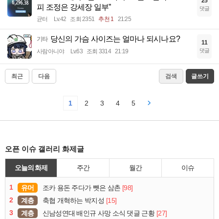
25
피 조정은 강세장 일부”
댓글
균터
Lv.42
조회 2351
추천 1
21:25
당신의 가슴 사이즈는 얼마나 되시나요?
기타
11
댓글
사람아니야
Lv.63
조회 3314
21:19
최근
다음
검색
글쓰기
1
2
3
4
5
오픈 이슈 갤러리 화제글
오늘의 화제
주간
월간
이슈
1
유머
[98]
조카 용돈 주다가 뺏은 삼촌
2
계층
[15]
축협 개혁하는 박지성
3
계층
[27]
신남성연대 배인규 사망 소식 댓글 근황