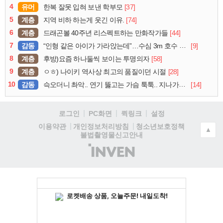
4
유머
[37]
한복 잘못 입혀 보낸 학부모
5
계층
[74]
지역 비하 하는게 웃긴 이유.
6
계층
[44]
드래곤볼 40주년 리스펙트하는 만화작가들
7
감동
[9]
“인형 같은 아이가 가라앉는데”…수심 3m 호수 뛰어든 60대 의인
8
계층
[58]
후방)요즘 하나둘씩 보이는 투명의자
9
계층
[28]
ㅇㅎ) 나이키 역사상 최고의 품질이던 시절
10
감동
[14]
슥오더니 촤악.. 연기 뚫고는 가슴 툭툭.. 지나가던 아재의 정체
로그인
PC화면
퀵링크
설정
청소년보호정책
이용약관
개인정보처리방침
▲
불법촬영물신고안내
(주)
인
벤