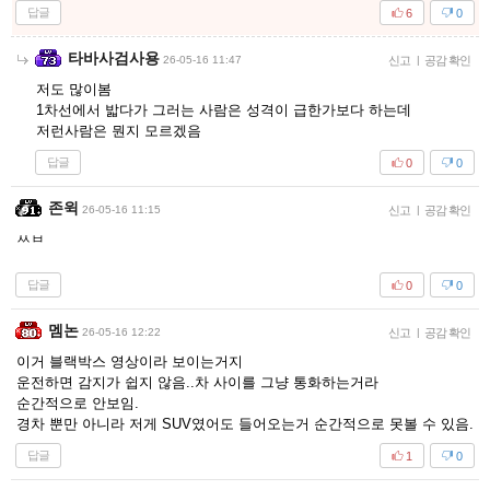
답글
6
0
타바사검사용
26-05-16 11:47
신고
|
공감 확인
저도 많이봄
1차선에서 밟다가 그러는 사람은 성격이 급한가보다 하는데
저런사람은 뭔지 모르겠음
답글
0
0
존윅
26-05-16 11:15
신고
|
공감 확인
ㅆㅂ
답글
0
0
멤논
26-05-16 12:22
신고
|
공감 확인
이거 블랙박스 영상이라 보이는거지
운전하면 감지가 쉽지 않음..차 사이를 그냥 통화하는거라
순간적으로 안보임.
경차 뿐만 아니라 저게 SUV였어도 들어오는거 순간적으로 못볼 수 있음.
답글
1
0