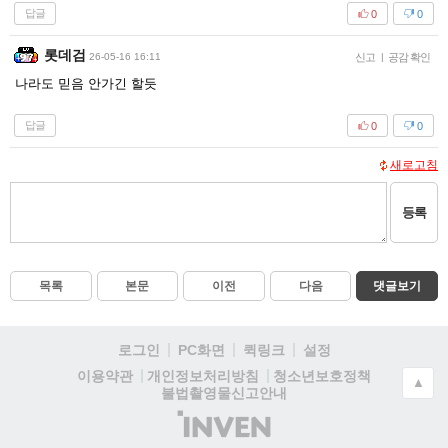
답글
0
0
롯데검
26-05-16 16:11
신고
|
공감 확인
나라도 믿음 안가긴 할듯
답글
0
0
새로고침
등록
목록
본문
이전
다음
댓글보기
로그인
PC화면
퀵링크
설정
청소년보호정책
이용약관
개인정보처리방침
▲
불법촬영물신고안내
(주)
인