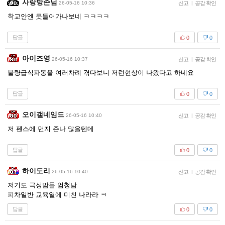
사랑방손님
26-05-16 10:36
신고
|
공감 확인
학교안엔 못들어가나보네 ㅋㅋㅋㅋ
답글
0
0
아이즈영
26-05-16 10:37
신고
|
공감 확인
불량급식파동을 여러차례 겪다보니 저런현상이 나왔다고 하네요
답글
0
0
오이갤네임드
26-05-16 10:40
신고
|
공감 확인
저 펜스에 먼지 존나 많을텐데
답글
0
0
하이도리
26-05-16 10:40
신고
|
공감 확인
저기도 극성맘들 엄청남
피차일반 교육열에 미친 나라라 ㅋ
답글
0
0