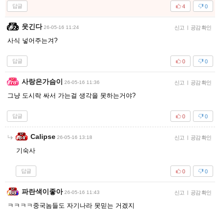
답글
4
0
웃긴다
26-05-16 11:24
신고
|
공감 확인
사식 넣어주는겨?
답글
0
0
사랑은가슴이
26-05-16 11:36
신고
|
공감 확인
그냥 도시락 싸서 가는걸 생각을 못하는거야?
답글
0
0
Calipse
26-05-16 13:18
신고
|
공감 확인
기숙사
답글
0
0
파란색이좋아
26-05-16 11:43
신고
|
공감 확인
ㅋㅋㅋㅋ중국놈들도 자기나라 못믿는 거겠지