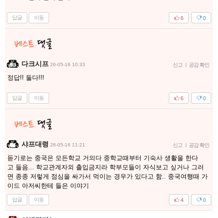
답글
이동
6
0
다크시프
26-05-16 10:33
신고
|
공감 확인
정답!! 둘다!!!
답글
이동
6
0
샤프대령
26-05-16 11:21
신고
|
공감 확인
듣기로는 중국은 모든학교 거의다 중학교때부터 기숙사 생활을 한다
고 들음... 학교관계자외 출입금지라 학부모들이 자식보고 싶거나 그러
면 종종 저렇게 점심을 싸가서 먹이는 경우가 있다고 함.. 중국여행때 가
이드 아저씨한테 들은 이야기
답글
이동
4
0