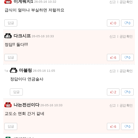
이게뭐지1
26-05-16 10:32
신고
|
공감 확인
급식이 얼마나 부실하면 저럴까요
답글
0
0
다크시프
26-05-16 10:33
신고
|
공감 확인
정답!! 둘다!!!
답글
6
0
마블링
26-05-16 11:05
신고
|
공감 확인
정답이다 연금술사
답글
2
0
나는전선이다
26-05-16 10:33
신고
|
공감 확인
교도소 면회 간거 같네
답글
6
0