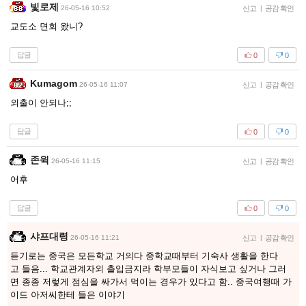
빛로제
26-05-16 10:52
신고
|
공감 확인
교도소 면회 왔니?
답글
0
0
Kumagom
26-05-16 11:07
신고
|
공감 확인
외출이 안되나;;
답글
0
0
존윅
26-05-16 11:15
신고
|
공감 확인
어후
답글
0
0
샤프대령
26-05-16 11:21
신고
|
공감 확인
듣기로는 중국은 모든학교 거의다 중학교때부터 기숙사 생활을 한다
고 들음... 학교관계자외 출입금지라 학부모들이 자식보고 싶거나 그러
면 종종 저렇게 점심을 싸가서 먹이는 경우가 있다고 함.. 중국여행때 가
이드 아저씨한테 들은 이야기