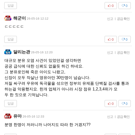
답글
0
0
해군이
26-05-16 12:12
신고
|
공감 확인
ㄷㄷㄷㄷㄷ
답글
0
0
달리는관
26-05-16 12:20
신고
|
공감 확인
대규모 분유 오염 사건이 있었던걸 생각하면
공공 급식에 대한 신뢰도 없을듯 하긴 하네요.
그 분유로인해 죽은 아이도 나왔고,
신장이 모두 작살난 영유아만 30만명이 넘습니다.
저질 싸구려 우유에 독극물을 섞으면 정부의 유제품 단백질 검사를 통과
하는걸 악용했지요. 한개 업체가 아니라 시장 점유 1,2,3,4위가 모
두 한 짓으로 기억납니다.
답글
0
0
유마
26-05-16 12:33
신고
|
공감 확인
분명 한명이 저러니까 나머지도 따라 한 거겠지??