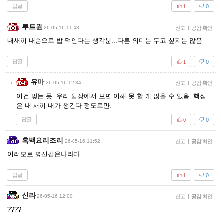
답글
1
0
루트원
26-05-16 11:43
신고
|
공감 확인
내새끼 내손으로 밥 먹인다는 생각뿐...다른 의미는 두고 싶지는 않음
답글
1
0
유마
26-05-16 12:34
신고
|
공감 확인
이건 맞는 듯. 우리 입장에서 보면 이해 못 할 게 많을 수 있음. 핵심
은 내 새끼 내가 챙긴다 정도로만.
답글
0
0
흑백요리조리
26-05-16 11:52
신고
|
공감 확인
여러모로 병신같은나라다..
답글
1
0
신라
26-05-16 12:00
신고
|
공감 확인
????