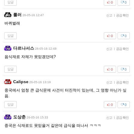
답글
0
0
룰러
26-05-16 12:47
신고
|
공감 확인
바퀴벌래
답글
0
0
다르나서스
26-05-16 12:48
신고
|
공감 확인
음식재료 자체가 못믿겠던데?
답글
0
0
Calipse
26-05-16 13:19
신고
|
공감 확인
중국에서 엄청 큰 급식문제 사건이 터진적이 있는데, 그 영향 아닌가 싶
음.
답글
0
0
도상춘
26-05-16 15:33
신고
|
공감 확인
중국은 식재료도 못믿을거 같은데 급식을 떠나서 ㅋㅋㅋ