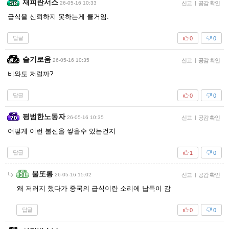
재피란서스
26-05-16 10:33
신고
|
공감 확인
급식을 신뢰하지 못하는게 클거임.
답글
0
0
슬기로움
26-05-16 10:35
신고
|
공감 확인
비와도 저럴까?
답글
0
0
평범한노동자
26-05-16 10:35
신고
|
공감 확인
어떻게 이런 불신을 쌓을수 있는건지
답글
1
0
불또롱
26-05-16 15:02
신고
|
공감 확인
왜 저러지 했다가 중국의 급식이란 소리에 납득이 감
답글
0
0