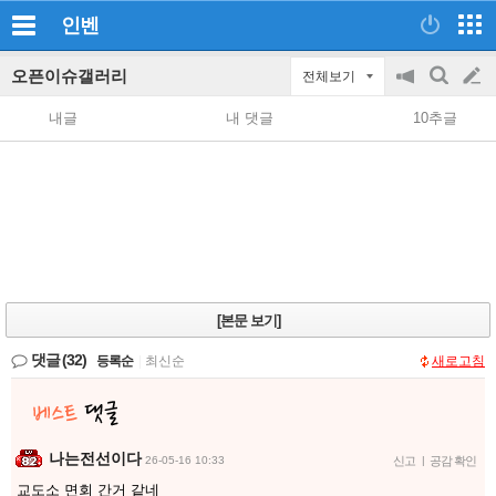
인벤
오픈이슈갤러리
전체보기
공
검
글
지
색
내글
내 댓글
10추글
on/off
쓰
기
[본문 보기]
댓글
(32)
등록순
|
최신순
새로고침
나는전선이다
26-05-16 10:33
신고
|
공감 확인
교도소 면회 간거 같네