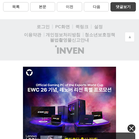
목록
본문
이전
다음
댓글보기
로그인
PC화면
퀵링크
설정
청소년보호정책
이용약관
개인정보처리방침
▲
불법촬영물신고안내
(주)
인
벤