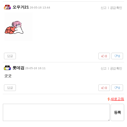
오우거21
26-05-16 13:44
신고
|
공감 확인
답글
0
0
롯데검
26-05-16 16:11
신고
|
공감 확인
굿굿
답글
0
0
새로고침
등록