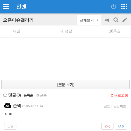
인벤
오픈이슈갤러리
전체보기
공
검
글
지
색
내글
내 댓글
10추글
on/off
쓰
기
[본문 보기]
댓글
(3)
등록순
|
최신순
새로고침
존윅
26-05-16 11:14
신고
|
공감 확인
ㅇㅃ
답글
0
0