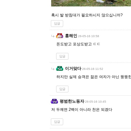
혹시 발 받침대가 필요하시지 않으십니까?
답글
홍해인
26-05-16 10:58
돈도받고 포상도받고 ㄷㄷ
답글
이거맞다
26-05-16 11:52
하지만 실제 승객은 젊은 여자가 아닌 뚱뚱한
답글
평범한노동자
26-05-16 10:45
저 두께면 2백이 아니라 천은 되겠다
답글