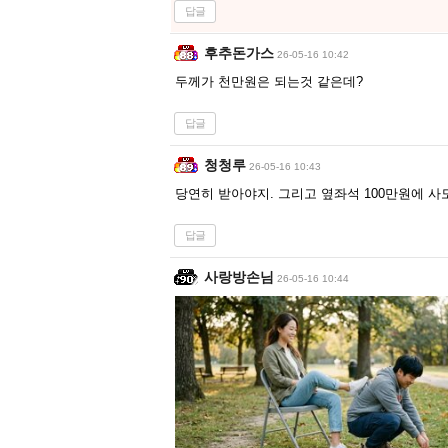
답글
후추돈가스
26-05-16 10:42
두께가 천만원은 되는것 같은데?
답글
청청루
26-05-16 10:43
당연히 받아야지. 그리고 옆좌석 100만원에 사
답글
사랑방손님
26-05-16 10:44