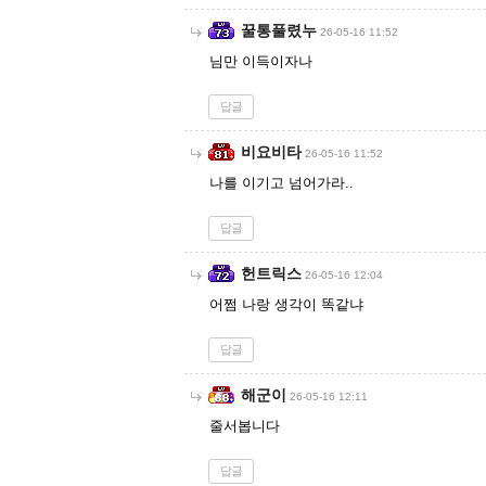
꿀통풀렸누
26-05-16 11:52
님만 이득이자나
답글
비요비타
26-05-16 11:52
나를 이기고 넘어가라..
답글
헌트릭스
26-05-16 12:04
어쩜 나랑 생각이 똑같냐
답글
해군이
26-05-16 12:11
줄서봅니다
답글