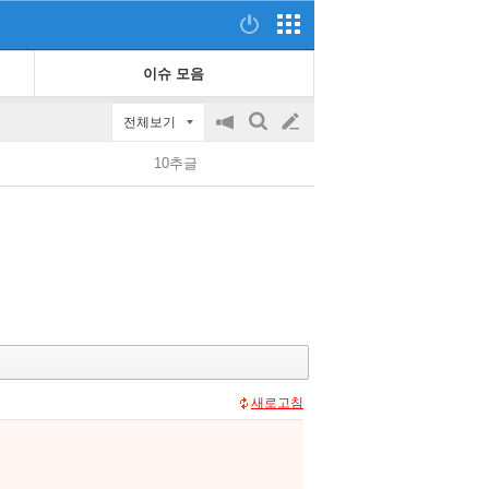
이슈 모음
전체보기
공
검
글
지
색
10추글
on/off
쓰
기
새로고침