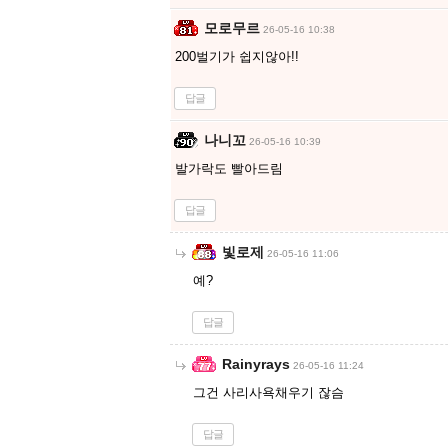
모로무르
26-05-16 10:38
200벌기가 쉽지않아!!
답글
나니꼬
26-05-16 10:39
발가락도 빨아드림
답글
빛로제
26-05-16 11:06
예?
답글
Rainyrays
26-05-16 11:24
그건 사리사욕채우기 잖슴
답글