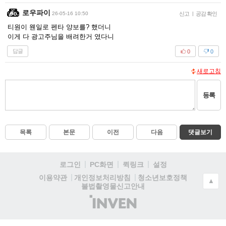
로우파이
26-05-16 10:50
신고
|
공감 확인
티원이 웬일로 펜타 양보를? 했더니
이게 다 광고주님을 배려한거 였다니
답글
0
0
새로고침
등록
목록
본문
이전
다음
댓글보기
로그인
PC화면
퀵링크
설정
청소년보호정책
이용약관
개인정보처리방침
▲
불법촬영물신고안내
(주)
인
벤