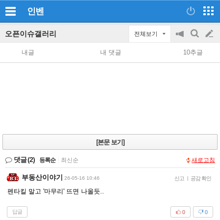
인벤
오픈이슈갤러리
전체보기
공
검
글
지
색
내글
내 댓글
10추글
on/off
쓰
기
[본문 보기]
댓글
(2)
등록순
|
최신순
새로고침
부동산이야기
26-05-16 10:46
신고
|
공감 확인
펜타킬 말고 '마무리' 뜨면 나올듯..
답글
0
0