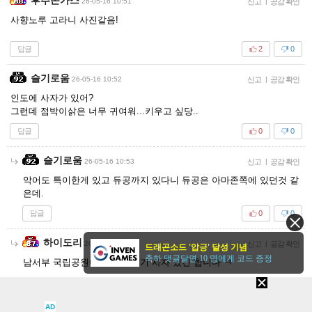
26-05-16 10:51
신고
|
공감 확인
사향노루 고라니 사진같음!
답글
2
0
슬기로움
26-05-16 10:52
신고
|
공감 확인
인도에 사자가 있어?
그런데 점박이삵은 너무 귀여워...키우고 싶당..
답글
0
0
슬기로움
26-05-16 10:53
신고
|
공감 확인
악어도 특이한게 있고 듀공까지 있다니 듀공은 아마존쪽에 있던것 같
은데.
답글
0
0
하이도리
26-05-16 11:00
신고
|
공감 확인
드래곤소드 '압긍' 달성 기념
축하 댓글달면 10 명에게 코드 증정
남서부 국립공원에만 멸종 위기 사자 있긴 합니다 ㅋ
답글
2
0
AD