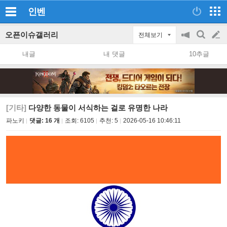
인벤
오픈이슈갤러리
전체보기
공
검
글
지
색
내글
내 댓글
10추글
on/off
쓰
기
[기타]
다양한 동물이 서식하는 걸로 유명한 나라
파노키
댓글: 16 개
조회:
6105
추천:
5
2026-05-16 10:46:11