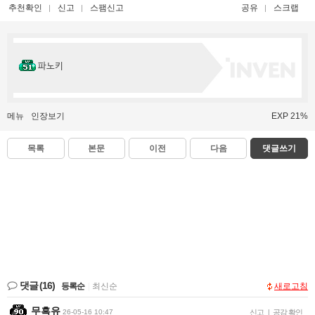
추천확인
신고
스팸신고
공유
스크랩
파노키
메뉴
인장보기
EXP 21%
목록
본문
이전
다음
댓글쓰기
댓글
(16)
등록순
|
최신순
새로고침
무흑유
26-05-16 10:47
신고
|
공감 확인