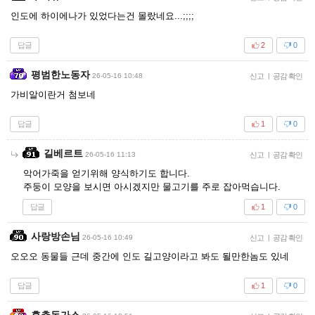
인도에 하이에나가 있었다는건 몰랐네요...;;;;
답글
2
0
평범한노동자
26-05-16 10:48
신고
|
공감 확인
가비알이란거 첨보네
답글
1
0
길베르트
26-05-16 11:13
신고
|
공감 확인
악어가죽을 얻기위해 양식하기도 합니다.
주둥이 모양을 보시면 아시겠지만 물고기를 주로 잡아먹습니다.
답글
1
0
사랑방손님
26-05-16 10:49
신고
|
공감 확인
오오오 동물들 근데 중간에 인도 길고양이라고 봐도 될만한놈도 있네
답글
1
0
후추돈가스